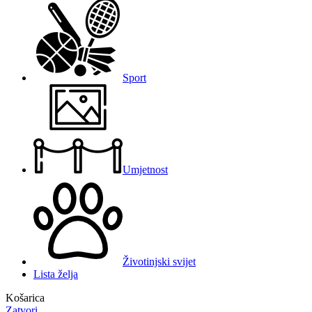
Sport
Umjetnost
Životinjski svijet
Lista želja
Košarica
Zatvori