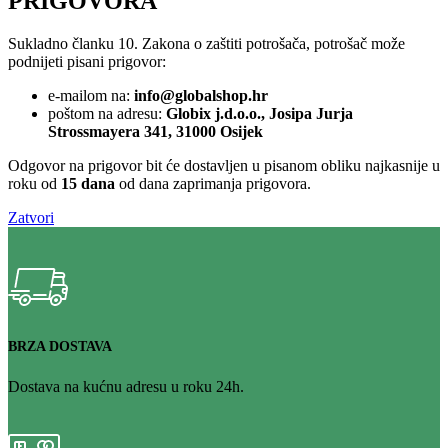
PRIGOVORA
Sukladno članku 10. Zakona o zaštiti potrošača, potrošač može
podnijeti pisani prigovor:
e-mailom na:
info@globalshop.hr
poštom na adresu:
Globix j.d.o.o., Josipa Jurja
Strossmayera 341, 31000 Osijek
Odgovor na prigovor bit će dostavljen u pisanom obliku najkasnije u
roku od
15 dana
od dana zaprimanja prigovora.
Zatvori
BRZA DOSTAVA
Dostava na kućnu adresu u roku 24h.