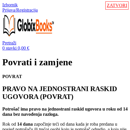
Izbornik
ZATVORI
Prijava/Registracija
Pretraži
0
stavki
0,00
€
Povrati i zamjene
POVRAT
PRAVO NA JEDNOSTRANI RASKID
UGOVORA (POVRAT)
Potrošač ima pravo na jednostrani raskid ugovora u roku od 14
dana bez navođenja razloga.
Rok od
14 dana
započinje teći od dana kada je roba predana u
posjed potrošaču ili trećoj osobi koju je potrošač odredio, a koja nije