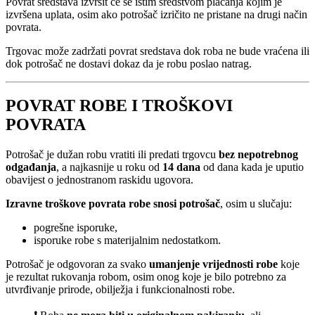
Povrat sredstava izvršit će se istim sredstvom plaćanja kojim je
izvršena uplata, osim ako potrošač izričito ne pristane na drugi način
povrata.
Trgovac može zadržati povrat sredstava dok roba ne bude vraćena ili
dok potrošač ne dostavi dokaz da je robu poslao natrag.
POVRAT ROBE I TROŠKOVI
POVRATA
Potrošač je dužan robu vratiti ili predati trgovcu
bez nepotrebnog
odgađanja
, a najkasnije u roku od
14 dana
od dana kada je uputio
obavijest o jednostranom raskidu ugovora.
Izravne troškove povrata robe snosi potrošač
, osim u slučaju:
pogrešne isporuke,
isporuke robe s materijalnim nedostatkom.
Potrošač je odgovoran za svako
umanjenje vrijednosti robe
koje
je rezultat rukovanja robom, osim onog koje je bilo potrebno za
utvrđivanje prirode, obilježja i funkcionalnosti robe.