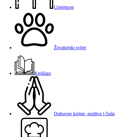
Umjetnost
Životinjski svijet
Knjižara
Duhovne knjige, molitve i čuda