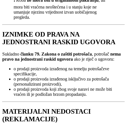
❗ Roba
ne mora biti u originalnom pakiranju
, ali
mora biti vraćena neoštećena i u stanju koje ne
umanjuje njezinu vrijednost izvan uobičajenog
pregleda.
IZNIMKE OD PRAVA NA
JEDNOSTRANI RASKID UGOVORA
Sukladno
članku 79. Zakona o zaštiti potrošača
, potrošač
nema
pravo na jednostrani raskid ugovora
ako je riječ o ugovoru:
o prodaji proizvoda izrađenog na temelju potrošačeve
specifikacije,
o prodaji proizvoda izrađenog isključivo za potrošača
(personalizirani proizvodi),
o prodaji proizvoda koji zbog svoje naravi ne može biti
vraćen ili je podložan brzom propadanju.
MATERIJALNI NEDOSTACI
(REKLAMACIJE)