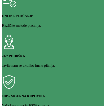
ONLINE PLAĆANJE
Različite metode plaćanja.
24/7 PODRŠKA
Javite nam se ukoliko imate pitanja.
100% SIGURNA KUPOVINA
Vaša kupovina je 100% sigurna.