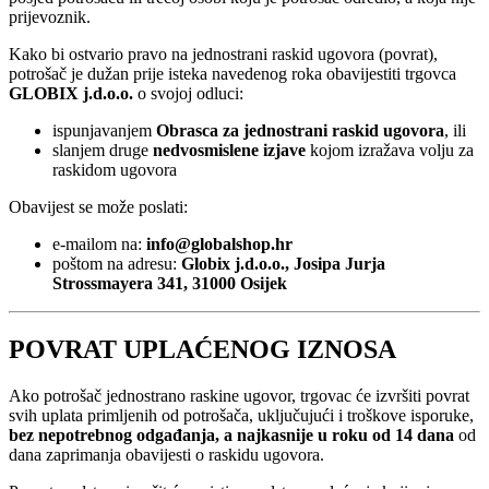
prijevoznik.
Kako bi ostvario pravo na jednostrani raskid ugovora (povrat),
potrošač je dužan prije isteka navedenog roka obavijestiti trgovca
GLOBIX j.d.o.o.
o svojoj odluci:
ispunjavanjem
Obrasca za jednostrani raskid ugovora
, ili
slanjem druge
nedvosmislene izjave
kojom izražava volju za
raskidom ugovora
Obavijest se može poslati:
e-mailom na:
info@globalshop.hr
poštom na adresu:
Globix j.d.o.o., Josipa Jurja
Strossmayera 341, 31000 Osijek
POVRAT UPLAĆENOG IZNOSA
Ako potrošač jednostrano raskine ugovor, trgovac će izvršiti povrat
svih uplata primljenih od potrošača, uključujući i troškove isporuke,
bez nepotrebnog odgađanja, a najkasnije u roku od 14 dana
od
dana zaprimanja obavijesti o raskidu ugovora.