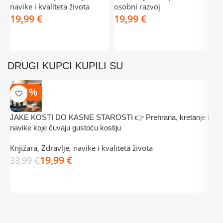
navike i kvaliteta života
osobni razvoj
€
€
DODAJ U KOŠARICU
DODAJ U KOŠARICU
DRUGI KUPCI KUPILI SU
-41%
JAKE KOSTI DO KASNE STAROSTI 👉 Prehrana, kretanje i

navike koje čuvaju gustoću kostiju
z
Knjižara
,
Zdravlje, navike i kvaliteta života
K
19,99
€
33,99
€
3
DODAJ U KOŠARICU