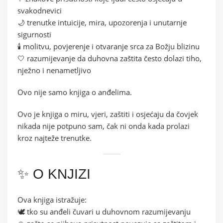
svakodnevici
🌙 trenutke intuicije, mira, upozorenja i unutarnje
sigurnosti
🕯️ molitvu, povjerenje i otvaranje srca za Božju blizinu
🤍 razumijevanje da duhovna zaštita često dolazi tiho,
nježno i nenametljivo
Ovo nije samo knjiga o anđelima.
Ovo je knjiga o miru, vjeri, zaštiti i osjećaju da čovjek
nikada nije potpuno sam, čak ni onda kada prolazi
kroz najteže trenutke.
✨ O KNJIZI
Ova knjiga istražuje:
🕊️ tko su anđeli čuvari u duhovnom razumijevanju