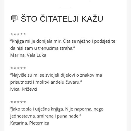
💬 ŠTO ČITATELJI KAŽU
⭐⭐⭐⭐⭐
“Knjiga mi je donijela mir. Čita se nježno i podsjeti te
da nisi sam u trenucima straha.”
Marina, Vela Luka
⭐⭐⭐⭐⭐
“Najviše su mi se svidjeli dijelovi o znakovima
prisutnosti i molitvi anđelu čuvaru.”
Ivica, Križevci
⭐⭐⭐⭐⭐
“Jako topla i utješna knjiga. Nije naporna, nego
jednostavna, smirena i puna nade.”
Katarina, Pleternica