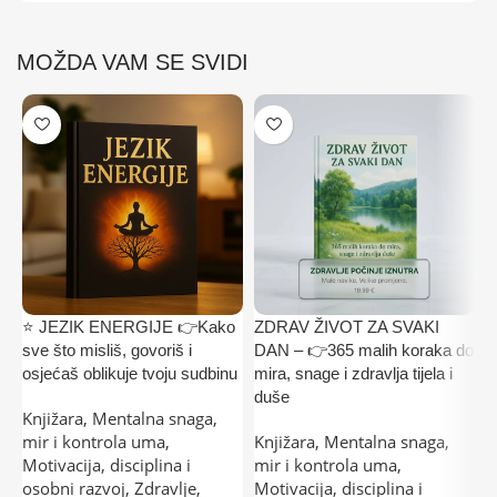
MOŽDA VAM SE SVIDI
⭐ JEZIK ENERGIJE 👉Kako
ZDRAV ŽIVOT ZA SVAKI

sve što misliš, govoriš i
DAN – 👉365 malih koraka do
✅
osjećaš oblikuje tvoju sudbinu
mira, snage i zdravlja tijela i
K
duše
Š
Knjižara
,
Mentalna snaga,
mir i kontrola uma
,
Knjižara
,
Mentalna snaga,
K
Motivacija, disciplina i
mir i kontrola uma
,
k
osobni razvoj
,
Zdravlje,
Motivacija, disciplina i
3