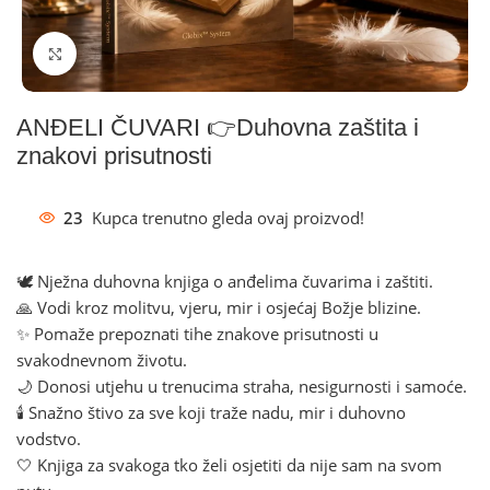
Klikni za povećanje
ANĐELI ČUVARI 👉Duhovna zaštita i
znakovi prisutnosti
23
Kupca trenutno gleda ovaj proizvod!
🕊️ Nježna duhovna knjiga o anđelima čuvarima i zaštiti.
🙏 Vodi kroz molitvu, vjeru, mir i osjećaj Božje blizine.
✨ Pomaže prepoznati tihe znakove prisutnosti u
svakodnevnom životu.
🌙 Donosi utjehu u trenucima straha, nesigurnosti i samoće.
🕯️ Snažno štivo za sve koji traže nadu, mir i duhovno
vodstvo.
🤍 Knjiga za svakoga tko želi osjetiti da nije sam na svom