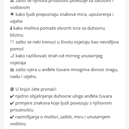
🙏 zašto se njihova prisutnost povezuje sa zaštitom i
vodstvom
🌟 kako ljudi prepoznaju znakove mira, upozorenja i
utjehe
🕯️ kako molitva pomaže otvoriti srce za duhovnu
blizinu
🤍 zašto se neki trenuci u životu osjećaju kao nevidljiva
pomoć
🌙 kako razlikovati strah od mirnog unutarnjeg
osjećaja
📖 zašto vjera u anđele čuvare mnogima donosi snagu,
nadu i utjehu
📘 U knjizi ćete pronaći:
✔️ nježno objašnjenje duhovne uloge anđela čuvara
✔️ primjere znakova koje ljudi povezuju s njihovom
prisutnošću
✔️ razmišljanja o molitvi, zaštiti, miru i unutarnjem
vodstvu