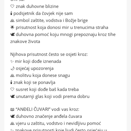
🤍 znak duhovne blizine
🕯️ podsjetnik da čovjek nije sam
🙏 simbol zaštite, vodstva i Božje brige
🌟 prisutnost koja donosi mir u trenucima straha
🕊️ duhovna pomoć koju mnogi prepoznaju kroz tihe
znakove života
Njihova prisutnost često se osjeti kroz:
✨ mir koji dođe iznenada
🌙 osjećaj upozorenja
🙏 molitvu koja donese snagu
🕯️ znak koji se ponavlja
🤍 susret koji dođe baš kada treba
🕊️ unutarnji glas koji vodi prema dobru
📖 “ANĐELI ČUVARI” vodi vas kroz:
🕊️ duhovno značenje anđela čuvara
🙏 vjeru u zaštitu, vodstvo i nevidljivu pomoć
✨ znakove prisutnosti koje ljudi često osjećaju u