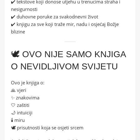
✔️ tekstove koji donose utjehu u trenucima straha i
nesigurnosti
✔️ duhovne poruke za svakodnevni život
✔️ knjigu za sve koji traže mir, nadu i osjećaj Božje
blizine
🕊️ OVO NIJE SAMO KNJIGA
O NEVIDLJIVOM SVIJETU
Ovo je knjiga o:
🙏 vjeri
✨ znakovima
🤍 zaštiti
🌙 intuiciji
🕯️ miru
🕊️ prisutnosti koja se osjeti srcem