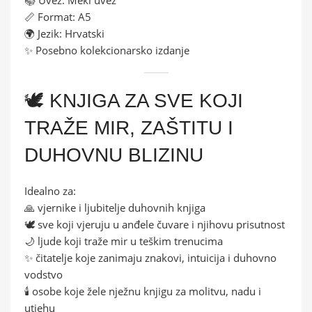
📏 Format: A5
🌍 Jezik: Hrvatski
✨ Posebno kolekcionarsko izdanje
🕊️ KNJIGA ZA SVE KOJI
TRAŽE MIR, ZAŠTITU I
DUHOVNU BLIZINU
Idealno za:
🙏 vjernike i ljubitelje duhovnih knjiga
🕊️ sve koji vjeruju u anđele čuvare i njihovu prisutnost
🌙 ljude koji traže mir u teškim trenucima
✨ čitatelje koje zanimaju znakovi, intuicija i duhovno
vodstvo
🕯️ osobe koje žele nježnu knjigu za molitvu, nadu i
utjehu