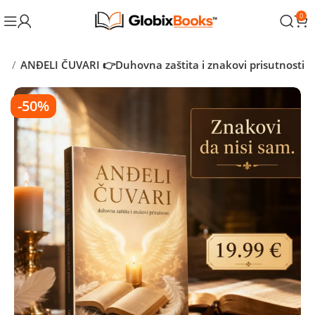
0
ra
ANĐELI ČUVARI 👉Duhovna zaštita i znakovi prisutnosti
-50%