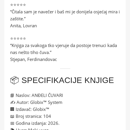
⭐⭐⭐⭐⭐
“Čitala sam je navečer i baš mi je donijela osjećaj mira i
zaštite.”
Anita, Lovran
⭐⭐⭐⭐⭐
“Knjiga za svakoga tko vjeruje da postoje trenuci kada
nas nešto tiho čuva.”
Stjepan, Ferdinandovac
📦 SPECIFIKACIJE KNJIGE
📘 Naslov: ANĐELI ČUVARI
✍️ Autor: Globix™ System
🏢 Izdavač: Globix™
📖 Broj stranica: 104
📅 Godina izdanja: 2026.
📚 Uvez: Meki uvez