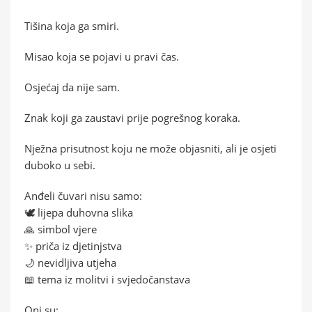
Tišina koja ga smiri.
Misao koja se pojavi u pravi čas.
Osjećaj da nije sam.
Znak koji ga zaustavi prije pogrešnog koraka.
Nježna prisutnost koju ne može objasniti, ali je osjeti
duboko u sebi.
Anđeli čuvari nisu samo:
🕊️ lijepa duhovna slika
🙏 simbol vjere
✨ priča iz djetinjstva
🌙 nevidljiva utjeha
📖 tema iz molitvi i svjedočanstava
Oni su: