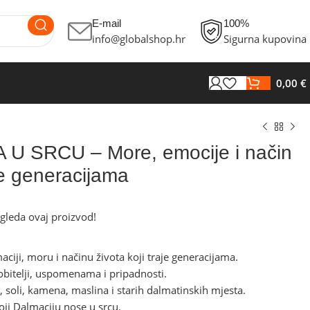
E-mail
100%
info@globalshop.hr
Sigurna kupovina
0,00
€
U SRCU – More, emocije i način
aje generacijama
€
€
gleda ovaj proizvod!
€
€
ciji, moru i načinu života koji traje generacijama.
 obitelji, uspomenama i pripadnosti.
a, soli, kamena, maslina i starih dalmatinskih mjesta.
oji Dalmaciju nose u srcu.