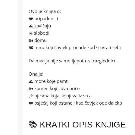
Ovo je knjiga o:
❤️ pripadnosti
🌊 zavičaju
☀️ slobodi
🏡 domu
🕊️ miru koji čovjek pronađe kad se vrati sebi
Dalmacija nije samo ljepota za razglednicu.
Ona je:
🌊 more koje pamti
🏡 kamen koji čuva priče
🎶 pjesma koja se pjeva iz srca
❤️ osjećaj koji ostane i kad čovjek ode daleko
📚 KRATKI OPIS KNJIGE