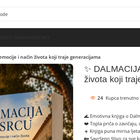
VODI
O NAMA
KONTAKT
ocije i način života koji traje generacijama
✨ DALMACIJA 
života koji tr
24
Kupca trenutno 
🌊 Emotivna knjiga o Dalma
❤️ Topla priča o zavičaju,
☀️ Knjiga puna mirisa ljet
🏡 Savršeno štivo za sve k