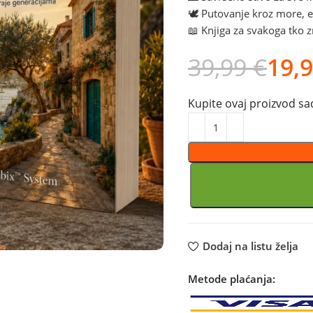
🕊️ Putovanje kroz more, em
📖 Knjiga za svakoga tko 
39,99
€
19,
Kupite ovaj proizvod sad
Dodaj na listu želja
Metode plaćanja: