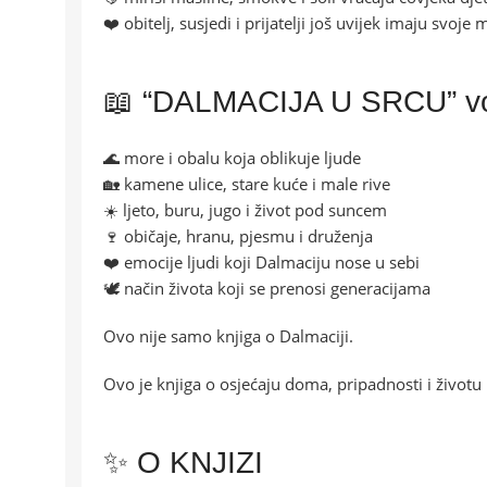
❤️ obitelj, susjedi i prijatelji još uvijek imaju svoje
📖 “DALMACIJA U SRCU” vod
🌊 more i obalu koja oblikuje ljude
🏡 kamene ulice, stare kuće i male rive
☀️ ljeto, buru, jugo i život pod suncem
🍷 običaje, hranu, pjesmu i druženja
❤️ emocije ljudi koji Dalmaciju nose u sebi
🕊️ način života koji se prenosi generacijama
Ovo nije samo knjiga o Dalmaciji.
Ovo je knjiga o osjećaju doma, pripadnosti i životu
✨ O KNJIZI