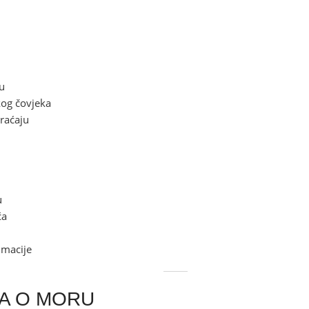
ju
kog čovjeka
vraćaju
u
ća
almacije
GA O MORU