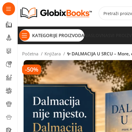
KATEGORIJE PROIZVODA
NASLOVNA
SVI PROIZ
Početna
Knjižara
✨ DALMACIJA U SRCU – More, em
-50%