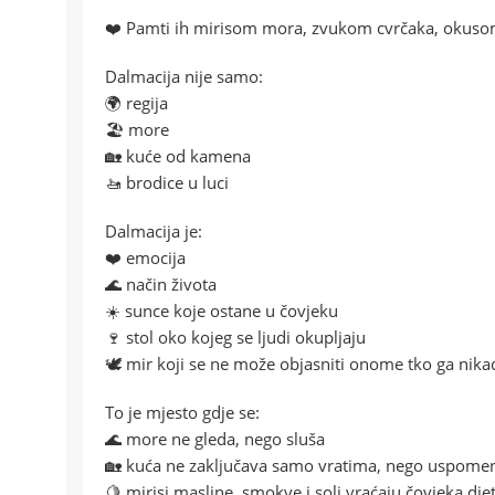
❤️ Pamti ih mirisom mora, zvukom cvrčaka, okuso
Dalmacija nije samo:
🌍 regija
🏖️ more
🏡 kuće od kamena
🚤 brodice u luci
Dalmacija je:
❤️ emocija
🌊 način života
☀️ sunce koje ostane u čovjeku
🍷 stol oko kojeg se ljudi okupljaju
🕊️ mir koji se ne može objasniti onome tko ga nikad
To je mjesto gdje se:
🌊 more ne gleda, nego sluša
🏡 kuća ne zaključava samo vratima, nego uspom
🍋 mirisi masline, smokve i soli vraćaju čovjeka dje