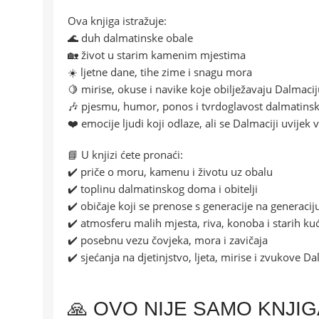
Ova knjiga istražuje:
🌊 duh dalmatinske obale
🏡 život u starim kamenim mjestima
☀️ ljetne dane, tihe zime i snagu mora
🍋 mirise, okuse i navike koje obilježavaju Dalmaci
🎶 pjesmu, humor, ponos i tvrdoglavost dalmatins
❤️ emocije ljudi koji odlaze, ali se Dalmaciji uvijek 
📘 U knjizi ćete pronaći:
✔️ priče o moru, kamenu i životu uz obalu
✔️ toplinu dalmatinskog doma i obitelji
✔️ običaje koji se prenose s generacije na generacij
✔️ atmosferu malih mjesta, riva, konoba i starih ku
✔️ posebnu vezu čovjeka, mora i zavičaja
✔️ sjećanja na djetinjstvo, ljeta, mirise i zvukove D
🙏 OVO NIJE SAMO KNJI