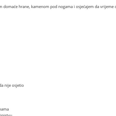
m domaće hrane, kamenom pod nogama i osjećajem da vrijeme on
a nije osjetio
enama
tinjstvu