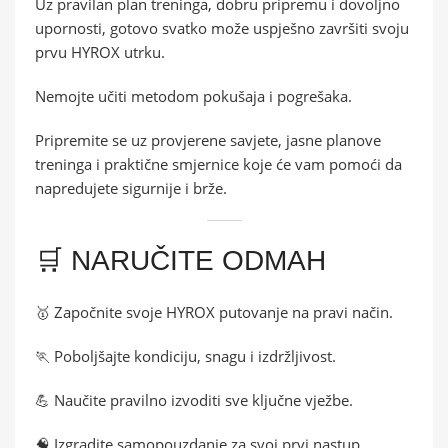
Uz pravilan plan treninga, dobru pripremu i dovoljno
upornosti, gotovo svatko može uspješno završiti svoju
prvu HYROX utrku.
Nemojte učiti metodom pokušaja i pogrešaka.
Pripremite se uz provjerene savjete, jasne planove
treninga i praktične smjernice koje će vam pomoći da
napredujete sigurnije i brže.
🛒 NARUČITE ODMAH
🥇 Započnite svoje HYROX putovanje na pravi način.
🏃 Poboljšajte kondiciju, snagu i izdržljivost.
💪 Naučite pravilno izvoditi sve ključne vježbe.
🧠 Izgradite samopouzdanje za svoj prvi nastup.