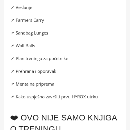
📌 Veslanje
📌 Farmers Carry
📌 Sandbag Lunges
📌 Wall Balls
📌 Plan treninga za početnike
📌 Prehrana i oporavak
📌 Mentalna priprema
📌 Kako uspješno završiti prvu HYROX utrku
❤️ OVO NIJE SAMO KNJIGA
O TRENINGU