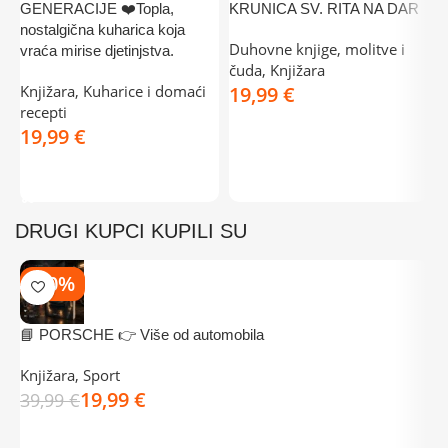
GENERACIJE ❤️Topla,
KRUNICA SV. RITA NA DAR
L
nostalgična kuharica koja
Duhovne knjige, molitve i
K
vraća mirise djetinjstva.
čuda
,
Knjižara
r
Knjižara
,
Kuharice i domaći
€
recepti
DODAJ U KOŠARICU
€
DODAJ U KOŠARICU
DRUGI KUPCI KUPILI SU
-50%
📘 PORSCHE 👉 Više od automobila

i
Knjižara
,
Sport
19,99
€
K
39,99
€
3
DODAJ U KOŠARICU