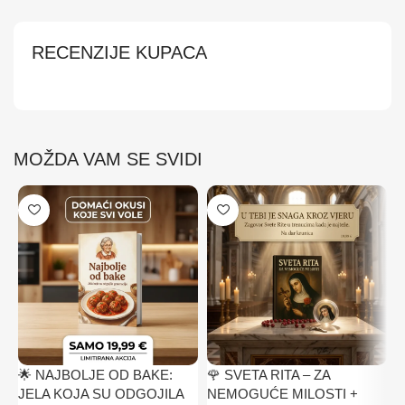
RECENZIJE KUPACA
MOŽDA VAM SE SVIDI
🌟 NAJBOLJE OD BAKE:
🌹 SVETA RITA – ZA

JELA KOJA SU ODGOJILA
NEMOGUĆE MILOSTI +
L