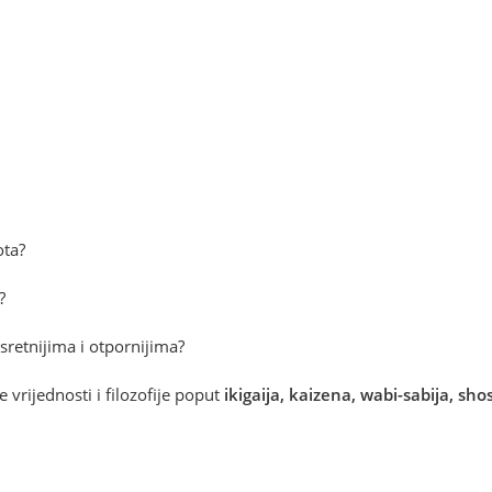
ota?
?
 sretnijima i otpornijima?
 vrijednosti i filozofije poput
ikigaija, kaizena, wabi-sabija, sh