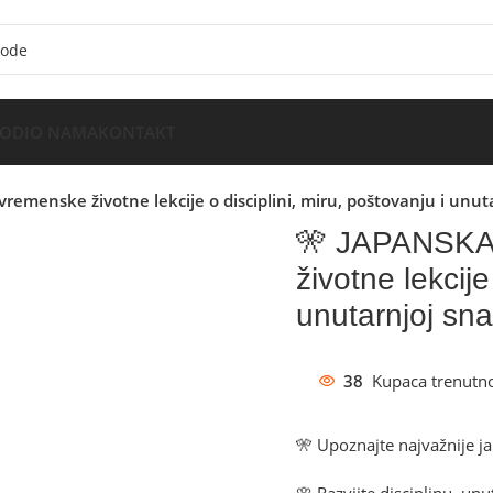
VODI
O NAMA
KONTAKT
menske životne lekcije o disciplini, miru, poštovanju i unuta
🎌 JAPANSKA
životne lekcije
unutarnjoj sna
38
Kupaca trenutno
🎌 Upoznajte najvažnije ja