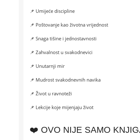
📌 Umijeće discipline
📌 Poštovanje kao životna vrijednost
📌 Snaga tišine i jednostavnosti
📌 Zahvalnost u svakodnevici
📌 Unutarnji mir
📌 Mudrost svakodnevnih navika
📌 Život u ravnoteži
📌 Lekcije koje mijenjaju život
❤️ OVO NIJE SAMO KNJI