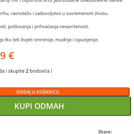
utarnji mir i otpornost kroz jednostavne svakodnevne navike.
vrhu, ravnotežu i zadovoljstvo u suvremenom životu.
sti, poštovanja i prihvaćanja nesavršenosti.
 tko želi živjeti smirenije, mudrije i ispunjenije.
99
€
a i skupite
2
bodovi/a !
DODAJ U KOŠARICU
KUPI ODMAH
Share: