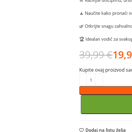
🌸 Razvijte disciplinu, un
🧘 Naučite kako pronaći s
🌿 Otkrijte snagu zahvalno
🏆 Idealan vodič za svakoga
39,99
€
19,
Kupite ovaj proizvod sad
Dodaj na listu želja