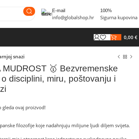
E-mail
100%
info@globalshop.hr
Sigurna kupovina
0,00
€
rnjoj snazi
 MUDROST 🥇 Bezvremenske
 o disciplini, miru, poštovanju i
zi
 gleda ovaj proizvod!
€
€
€
€
panske filozofije koje nadahnjuju milijune ljudi diljem svijeta.