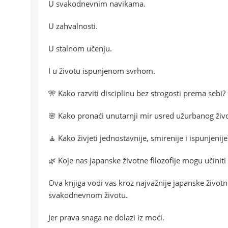
U svakodnevnim navikama.
U zahvalnosti.
U stalnom učenju.
I u životu ispunjenom svrhom.
🎌 Kako razviti disciplinu bez strogosti prema sebi?
🌸 Kako pronaći unutarnji mir usred užurbanog živ
🧘 Kako živjeti jednostavnije, smirenije i ispunjenije
🌿 Koje nas japanske životne filozofije mogu učiniti
Ova knjiga vodi vas kroz najvažnije japanske životne
svakodnevnom životu.
Jer prava snaga ne dolazi iz moći.