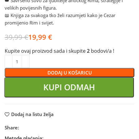
👑 Savršeno štivo za ljubitelje antičkog Rima, strategije i
velikih povijesnih figura.
📖 Knjiga za svakoga tko želi razumjeti kako je Cezar
promijenio Rim i svijet.
39,99
€
19,99
€
Kupite ovaj proizvod sada i skupite
2
bodovi/a !
DODAJ U KOŠARICU
KUPI ODMAH
Dodaj na listu želja
Share:
Metode plaćanja: