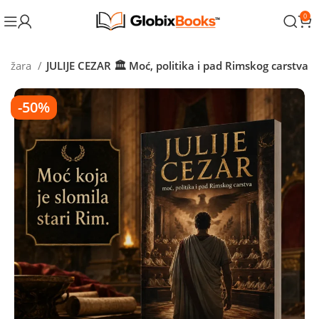
0
njižara
JULIJE CEZAR 🏛️ Moć, politika i pad Rimskog carstva
-50%