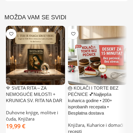
MOŽDA VAM SE SVIDI
🌹 SVETA RITA – ZA
🎂 KOLAČI I TORTE BEZ

NEMOGUĆE MILOSTI +
PEĆNICE 💕Najljepša
z
KRUNICA SV. RITA NA DAR
kuharica godine • 200+
+
isprobanih recepata •
Duhovne knjige, molitve i
K
Besplatna dostava
čuda
,
Knjižara
m
€
Knjižara
,
Kuharice i domaći
M
recepti
o