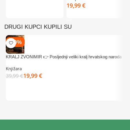
DODAJ U KOŠARICU
€
DODAJ U KOŠARICU
DRUGI KUPCI KUPILI SU
-50%
KRALJ ZVONIMIR 👉 Posljednji veliki kralj hrvatskog naroda
P
d
Knjižara
19,99
€
G
39,99
€
3
DODAJ U KOŠARICU