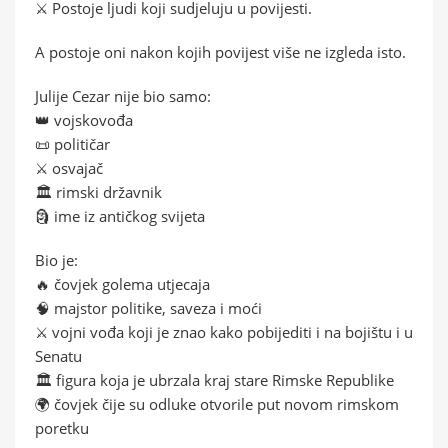
⚔️ Postoje ljudi koji sudjeluju u povijesti.
A postoje oni nakon kojih povijest više ne izgleda isto.
Julije Cezar nije bio samo:
👑 vojskovođa
📜 političar
⚔️ osvajač
🏛️ rimski državnik
🗿 ime iz antičkog svijeta
Bio je:
🔥 čovjek golema utjecaja
🧠 majstor politike, saveza i moći
⚔️ vojni vođa koji je znao kako pobijediti i na bojištu i u
Senatu
🏛️ figura koja je ubrzala kraj stare Rimske Republike
🌍 čovjek čije su odluke otvorile put novom rimskom
poretku