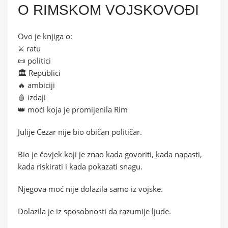
O RIMSKOM VOJSKOVOĐI
Ovo je knjiga o:
⚔️ ratu
📜 politici
🏛️ Republici
🔥 ambiciji
🩸 izdaji
👑 moći koja je promijenila Rim
Julije Cezar nije bio običan političar.
Bio je čovjek koji je znao kada govoriti, kada napasti,
kada riskirati i kada pokazati snagu.
Njegova moć nije dolazila samo iz vojske.
Dolazila je iz sposobnosti da razumije ljude.