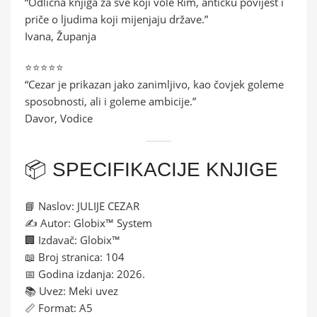
“Odlična knjiga za sve koji vole Rim, antičku povijest i
priče o ljudima koji mijenjaju države.”
Ivana, Županja
⭐⭐⭐⭐⭐
“Cezar je prikazan jako zanimljivo, kao čovjek goleme
sposobnosti, ali i goleme ambicije.”
Davor, Vodice
📦 SPECIFIKACIJE KNJIGE
📘 Naslov: JULIJE CEZAR
✍️ Autor: Globix™ System
🏢 Izdavač: Globix™
📖 Broj stranica: 104
📅 Godina izdanja: 2026.
📚 Uvez: Meki uvez
📏 Format: A5