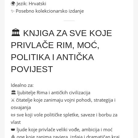
🌍 Jezik: Hrvatski
✨ Posebno kolekcionarsko izdanje
🏛️ KNJIGA ZA SVE KOJE
PRIVLAČE RIM, MOĆ,
POLITIKA I ANTIČKA
POVIJEST
Idealno za:
🏛️ ljubitelje Rima i antičkih civilizacija
⚔️ čitatelje koje zanimaju vojni pohodi, strategija i
osvajanja
📜 sve koji vole političke spletke, saveze i borbu za
vlast
👑 ljude koje privlače veliki vođe, ambicija i moć
🩸 one koje zanima zavjera, izdaja i dramatičan kraj