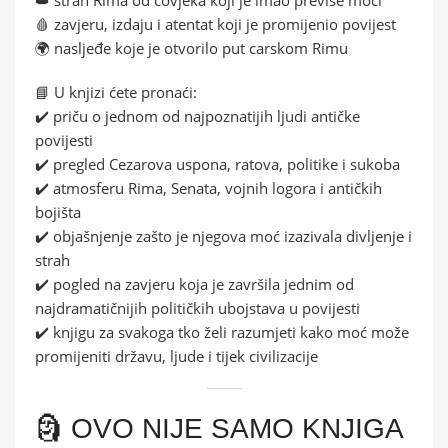
🩸 zavjeru, izdaju i atentat koji je promijenio povijest
🌍 nasljeđe koje je otvorilo put carskom Rimu
📘 U knjizi ćete pronaći:
✔️ priču o jednom od najpoznatijih ljudi antičke
povijesti
✔️ pregled Cezarova uspona, ratova, politike i sukoba
✔️ atmosferu Rima, Senata, vojnih logora i antičkih
bojišta
✔️ objašnjenje zašto je njegova moć izazivala divljenje i
strah
✔️ pogled na zavjeru koja je završila jednim od
najdramatičnijih političkih ubojstava u povijesti
✔️ knjigu za svakoga tko želi razumjeti kako moć može
promijeniti državu, ljude i tijek civilizacije
🗿 OVO NIJE SAMO KNJIGA