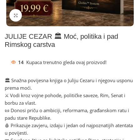
Klikni za povećanje
JULIJE CEZAR 🏛️ Moć, politika i pad
Rimskog carstva
14
Kupaca trenutno gleda ovaj proizvod!
🏛️ Snažna povijesna knjiga o Juliju Cezaru i njegovu usponu
prema moći.
⚔️ Vodi kroz vojne pohode, političke saveze, Rim, Senat i
borbu za vlast.
📜 Donosi priču o ambiciji, reformama, građanskom ratu i
padu stare Republike.
🩸 Prikazuje zavjeru, izdaju i jedan od najpoznatijih atentata
u povijesti.