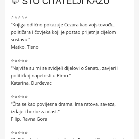
💬 ŠTO ČITATELJI KAŽU
⭐⭐⭐⭐⭐
“Knjiga odlično pokazuje Cezara kao vojskovođu,
političara i čovjeka koji je postao prijetnja cijelom
sustavu.”
Matko, Tisno
⭐⭐⭐⭐⭐
“Najviše su mi se svidjeli dijelovi o Senatu, zavjeri i
političkoj napetosti u Rimu.”
Katarina, Đurđevac
⭐⭐⭐⭐⭐
“Čita se kao povijesna drama. Ima ratova, saveza,
izdaje i borbe za vlast.”
Filip, Ravna Gora
⭐⭐⭐⭐⭐