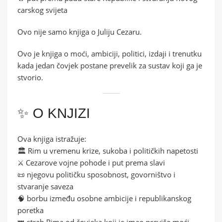
carskog svijeta
Ovo nije samo knjiga o Juliju Cezaru.
Ovo je knjiga o moći, ambiciji, politici, izdaji i trenutku
kada jedan čovjek postane prevelik za sustav koji ga je
stvorio.
✨ O KNJIZI
Ova knjiga istražuje:
🏛️ Rim u vremenu krize, sukoba i političkih napetosti
⚔️ Cezarove vojne pohode i put prema slavi
📜 njegovu političku sposobnost, govorništvo i
stvaranje saveza
🧠 borbu između osobne ambicije i republikanskog
poretka
👑 strah Rima od čovjeka koji je imao previše moći