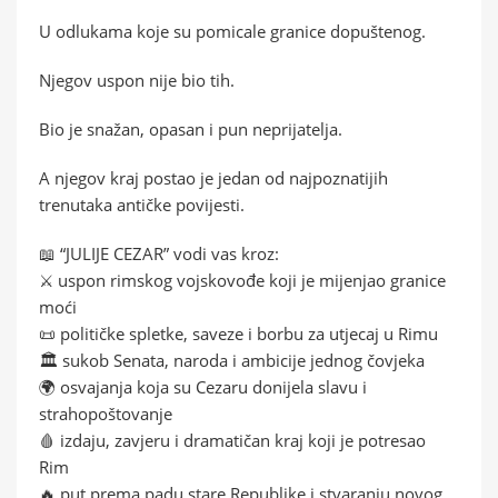
U odlukama koje su pomicale granice dopuštenog.
Njegov uspon nije bio tih.
Bio je snažan, opasan i pun neprijatelja.
A njegov kraj postao je jedan od najpoznatijih
trenutaka antičke povijesti.
📖 “JULIJE CEZAR” vodi vas kroz:
⚔️ uspon rimskog vojskovođe koji je mijenjao granice
moći
📜 političke spletke, saveze i borbu za utjecaj u Rimu
🏛️ sukob Senata, naroda i ambicije jednog čovjeka
🌍 osvajanja koja su Cezaru donijela slavu i
strahopoštovanje
🩸 izdaju, zavjeru i dramatičan kraj koji je potresao
Rim
🔥 put prema padu stare Republike i stvaranju novog