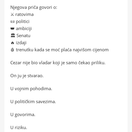
Njegova priča govori o:
⚔️ ratovima
📜 politici
👑 ambiciji
🏛️ Senatu
🔥 izdaji
🩸 trenutku kada se moć plaća najvišom cijenom
Cezar nije bio vladar koji je samo čekao priliku.
On ju je stvarao.
U vojnim pohodima.
U političkim savezima.
U govorima.
U riziku.