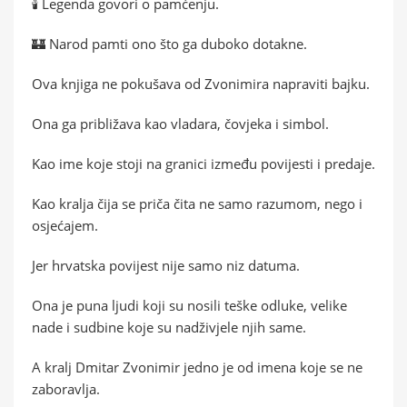
🕯️ Legenda govori o pamćenju.
🏰 Narod pamti ono što ga duboko dotakne.
Ova knjiga ne pokušava od Zvonimira napraviti bajku.
Ona ga približava kao vladara, čovjeka i simbol.
Kao ime koje stoji na granici između povijesti i predaje.
Kao kralja čija se priča čita ne samo razumom, nego i
osjećajem.
Jer hrvatska povijest nije samo niz datuma.
Ona je puna ljudi koji su nosili teške odluke, velike
nade i sudbine koje su nadživjele njih same.
A kralj Dmitar Zvonimir jedno je od imena koje se ne
zaboravlja.