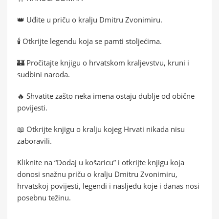
👑 Uđite u priču o kralju Dmitru Zvonimiru.
🕯️ Otkrijte legendu koja se pamti stoljećima.
🏰 Pročitajte knjigu o hrvatskom kraljevstvu, kruni i
sudbini naroda.
🔥 Shvatite zašto neka imena ostaju dublje od obične
povijesti.
📖 Otkrijte knjigu o kralju kojeg Hrvati nikada nisu
zaboravili.
Kliknite na “Dodaj u košaricu” i otkrijte knjigu koja
donosi snažnu priču o kralju Dmitru Zvonimiru,
hrvatskoj povijesti, legendi i nasljeđu koje i danas nosi
posebnu težinu.