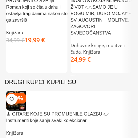
PROMIJENILO SVE 📖
NASLOVA KOJA MIJENJAJU
P
Roman koji se čita u dahu i
ŽIVOT 👉„SAMO JE U
H
ostavlja trag danima nakon što
BOGU MIR, DUŠO MOJA!“ +
č
ga završiš
SV. AUGUSTIN – MOLITVE,
j
ZAGOVORI I
h
Knjižara
SVJEDOČANSTVA
19,99
€
D
34,99
€
Duhovne knjige, molitve i
č
DODAJ U KOŠARICU
čuda
,
Knjižara
€
DODAJ U KOŠARICU
DRUGI KUPCI KUPILI SU
-50%
🎸 GITARE KOJE SU PROMIJENILE GLAZBU 👉
T
Instrumenti koje sanja svaki kolekcionar
z
Knjižara
K