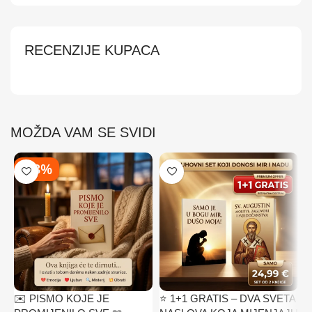
RECENZIJE KUPACA
MOŽDA VAM SE SVIDI
-43%
✉️ PISMO KOJE JE
⭐ 1+1 GRATIS – DVA SVETA
