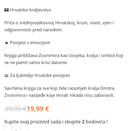
🏰 Hrvatsko kraljevstvo
Priča o srednjovjekovnoj Hrvatskoj, kruni, vlasti, vjeri i
odgovornosti pred narodom.
🔥 Povijest s emocijom
Knjiga približava Zvonimira kao čovjeka, kralja i simbol koji
se ne pamti samo kroz datume.
📖 Za ljubitelje hrvatske povijesti
Savršena knjiga za sve koji žele razumjeti kralja Dmitra
Zvonimira i nasljeđe koje Hrvati nikada nisu zaboravili.
39,99
€
19,99
€
Kupite ovaj proizvod sada i skupite
2
bodovi/a !