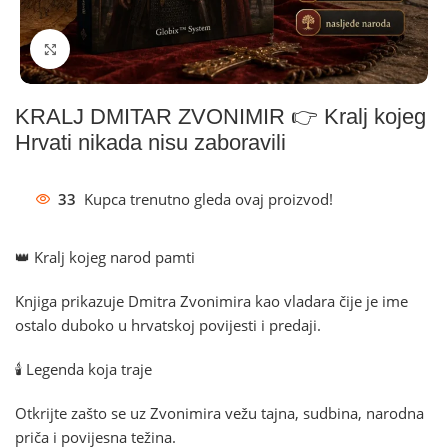
Klikni za povećanje
KRALJ DMITAR ZVONIMIR 👉 Kralj kojeg
Hrvati nikada nisu zaboravili
33
Kupca trenutno gleda ovaj proizvod!
👑 Kralj kojeg narod pamti
Knjiga prikazuje Dmitra Zvonimira kao vladara čije je ime
ostalo duboko u hrvatskoj povijesti i predaji.
🕯️ Legenda koja traje
Otkrijte zašto se uz Zvonimira vežu tajna, sudbina, narodna
priča i povijesna težina.