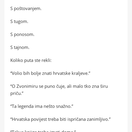
S poštovanjem.
S tugom.
S ponosom.
S tajnom.
Koliko puta ste rekli:
“Volio bih bolje znati hrvatske kraljeve.”
“O Zvonimiru se puno čuje, ali malo tko zna širu
priču.”
“Ta legenda ima nešto snažno.”
“Hrvatska povijest treba biti ispričana zanimljivo.”
“Takve knjige treba imati doma.”