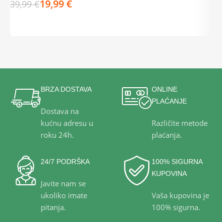
19,99
€
39,99
€
3
DODAJ U KOŠARICU
BRZA DOSTAVA
ONLINE
PLAĆANJE
Dostava na
kućnu adresu u
Različite metode
roku 24h.
plaćanja.
24/7 PODRŠKA
100% SIGURNA
KUPOVINA
Javite nam se
ukoliko imate
Vaša kupovina je
pitanja.
100% sigurna.