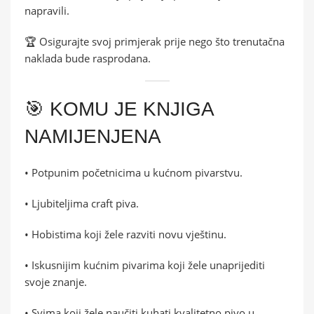
napravili.
🏆 Osigurajte svoj primjerak prije nego što trenutačna
naklada bude rasprodana.
🎯 KOMU JE KNJIGA
NAMIJENJENA
• Potpunim početnicima u kućnom pivarstvu.
• Ljubiteljima craft piva.
• Hobistima koji žele razviti novu vještinu.
• Iskusnijim kućnim pivarima koji žele unaprijediti
svoje znanje.
• Svima koji žele naučiti kuhati kvalitetno pivo u