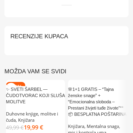
RECENZIJE KUPACA
MOŽDA VAM SE SVIDI
-60%
✨ SVETI ŠARBEL —
🌸1+1 GRATIS – “Tajna
ČUDOTVORAC KOJI SLUŠA
ženske snage” +
MOLITVE
“Emocionalna sloboda –
Prestani živjeti tuđe živote”**
Duhovne knjige, molitve i
📦 BESPLATNA POŠTARINA
čuda
,
Knjižara
19,99
€
Knjižara
,
Mentalna snaga,
49,99
€
mir i kontrola uma
,