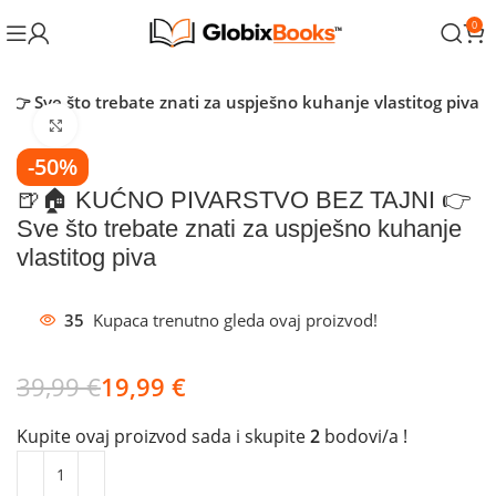
0
 Sve što trebate znati za uspješno kuhanje vlastitog piva
Klikni za povećanje
-50%
🍺🏠 KUĆNO PIVARSTVO BEZ TAJNI 👉
Sve što trebate znati za uspješno kuhanje
vlastitog piva
35
Kupaca trenutno gleda ovaj proizvod!
39,99
€
19,99
€
Kupite ovaj proizvod sada i skupite
2
bodovi/a !