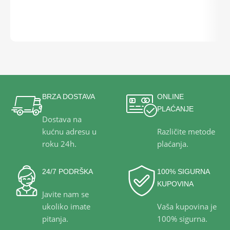
DODAJ U KOŠARICU
3
BRZA DOSTAVA
ONLINE
PLAĆANJE
Dostava na
kućnu adresu u
Različite metode
roku 24h.
plaćanja.
24/7 PODRŠKA
100% SIGURNA
KUPOVINA
Javite nam se
ukoliko imate
Vaša kupovina je
pitanja.
100% sigurna.