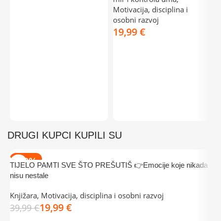
DODAJ U KOŠARICU
Motivacija, disciplina i

osobni razvoj
G
€
z
k
DODAJ U KOŠARICU
K
r
DRUGI KUPCI KUPILI SU
-50%
TIJELO PAMTI SVE ŠTO PREŠUTIŠ 👉Emocije koje nikada
nisu nestale

Knjižara
,
Motivacija, disciplina i osobni razvoj
S
19,99
€
39,99
€
K