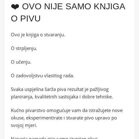
❤️ OVO NIJE SAMO KNJIGA
O PIVU
Ovo je knjiga o stvaranju.
O strpljenju.
O učenju.
O zadovoljstvu vlastitog rada.
Svaka uspješna šarža piva rezultat je pažljivog
planiranja, kvalitetnih sastojaka i dobre tehnike.
Kućno pivarstvo omogućuje vam da istražujete nove
okuse, eksperimentirate i stvarate pivo upravo po
svojoj mjeri.
Najveća nagrada nije samo izvrstan okus.