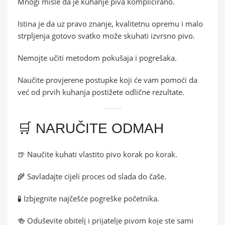
Mnogi misle da je kuhanje piva komplicirano.
Istina je da uz pravo znanje, kvalitetnu opremu i malo
strpljenja gotovo svatko može skuhati izvrsno pivo.
Nemojte učiti metodom pokušaja i pogrešaka.
Naučite provjerene postupke koji će vam pomoći da
već od prvih kuhanja postižete odlične rezultate.
🛒 NARUČITE ODMAH
🍺 Naučite kuhati vlastito pivo korak po korak.
🌾 Savladajte cijeli proces od slada do čaše.
🧪 Izbjegnite najčešće pogreške početnika.
🍻 Oduševite obitelj i prijatelje pivom koje ste sami