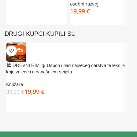
DODAJ U KOŠARICU
osobni razvoj
€
DODAJ U KOŠARICU
DRUGI KUPCI KUPILI SU
-50%
🏛️ DREVNI RIM 🥇 Uspon i pad najvećeg carstva te lekcije
K
koje vrijede i u današnjem svijetu
z
Knjižara
K
19,99
€
39,99
€
3
DODAJ U KOŠARICU