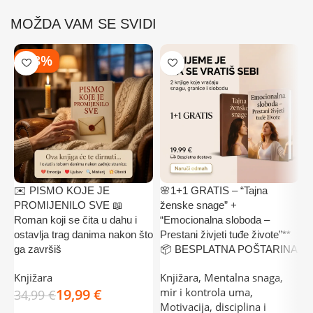
MOŽDA VAM SE SVIDI
-43%
✉️ PISMO KOJE JE
🌸1+1 GRATIS – “Tajna

PROMIJENILO SVE 📖
ženske snage” +
G
Roman koji se čita u dahu i
“Emocionalna sloboda –
z
ostavlja trag danima nakon što
Prestani živjeti tuđe živote”**
k
ga završiš
📦 BESPLATNA POŠTARINA
K
Knjižara
Knjižara
,
Mentalna snaga,
r
19,99
€
mir i kontrola uma
,
34,99
€
Motivacija, disciplina i