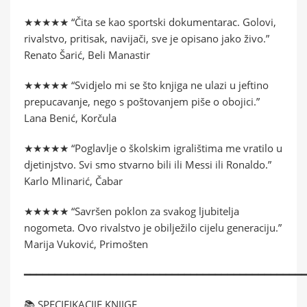
★★★★★ “Čita se kao sportski dokumentarac. Golovi,
rivalstvo, pritisak, navijači, sve je opisano jako živo.”
Renato Šarić, Beli Manastir
★★★★★ “Svidjelo mi se što knjiga ne ulazi u jeftino
prepucavanje, nego s poštovanjem piše o obojici.”
Lana Benić, Korčula
★★★★★ “Poglavlje o školskim igralištima me vratilo u
djetinjstvo. Svi smo stvarno bili ili Messi ili Ronaldo.”
Karlo Mlinarić, Čabar
★★★★★ “Savršen poklon za svakog ljubitelja
nogometa. Ovo rivalstvo je obilježilo cijelu generaciju.”
Marija Vuković, Primošten
━━━━━━━━━━━━━━━━━━━━━━━━━━━━━━━━━━━━━━━━━━━━━
📚 SPECIFIKACIJE KNJIGE