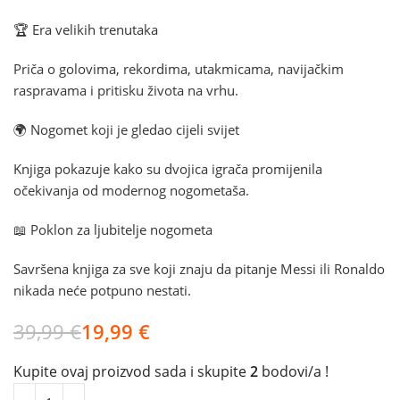
🏆 Era velikih trenutaka
Priča o golovima, rekordima, utakmicama, navijačkim
raspravama i pritisku života na vrhu.
🌍 Nogomet koji je gledao cijeli svijet
Knjiga pokazuje kako su dvojica igrača promijenila
očekivanja od modernog nogometaša.
📖 Poklon za ljubitelje nogometa
Savršena knjiga za sve koji znaju da pitanje Messi ili Ronaldo
nikada neće potpuno nestati.
39,99
€
19,99
€
Kupite ovaj proizvod sada i skupite
2
bodovi/a !