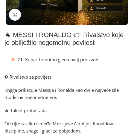
Klikni za povećanje
🐐 MESSI I RONALDO 👉 Rivalstvo koje
je obilježilo nogometnu povijest
21
Kupac trenutno gleda ovaj proizvod!
⚽ Rivalstvo za povijest
Knjiga prikazuje Messija i Ronalda kao dvije najveće sile
moderne nogometne ere.
🔥 Talent protiv rada
Otkrijte razliku između Messijeve čarolije i Ronaldove
discipline, snage i gladi za pobjedom.