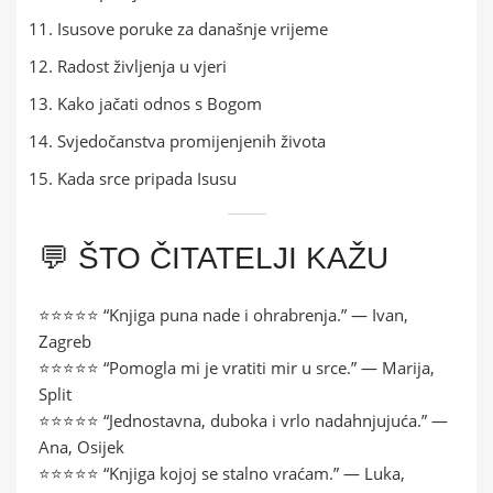
Isusove poruke za današnje vrijeme
Radost življenja u vjeri
Kako jačati odnos s Bogom
Svjedočanstva promijenjenih života
Kada srce pripada Isusu
💬 ŠTO ČITATELJI KAŽU
⭐⭐⭐⭐⭐ “Knjiga puna nade i ohrabrenja.” — Ivan,
Zagreb
⭐⭐⭐⭐⭐ “Pomogla mi je vratiti mir u srce.” — Marija,
Split
⭐⭐⭐⭐⭐ “Jednostavna, duboka i vrlo nadahnjujuća.” —
Ana, Osijek
⭐⭐⭐⭐⭐ “Knjiga kojoj se stalno vraćam.” — Luka,