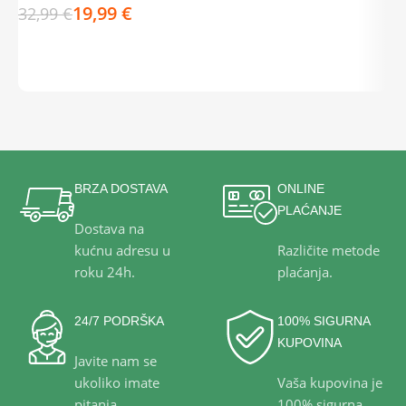
19,99
€
32,99
€
3
DODAJ U KOŠARICU
BRZA DOSTAVA
ONLINE
PLAĆANJE
Dostava na
kućnu adresu u
Različite metode
roku 24h.
plaćanja.
24/7 PODRŠKA
100% SIGURNA
KUPOVINA
Javite nam se
ukoliko imate
Vaša kupovina je
pitanja.
100% sigurna.