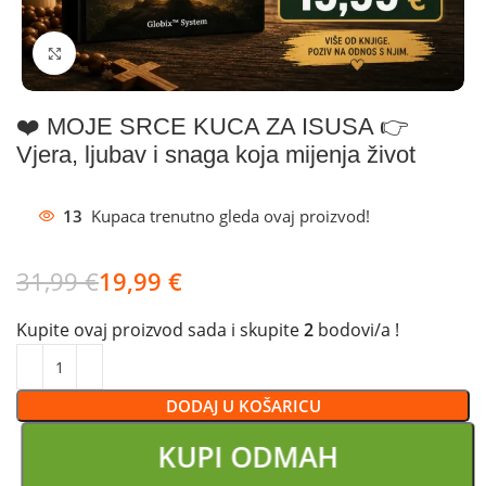
Klikni za povećanje
❤️ MOJE SRCE KUCA ZA ISUSA 👉
Vjera, ljubav i snaga koja mijenja život
13
Kupaca trenutno gleda ovaj proizvod!
31,99
€
19,99
€
Kupite ovaj proizvod sada i skupite
2
bodovi/a !
DODAJ U KOŠARICU
KUPI ODMAH