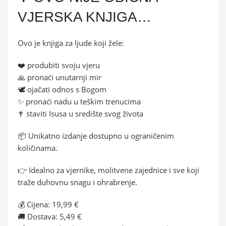
VJERSKA KNJIGA…
Ovo je knjiga za ljude koji žele:
❤️ produbiti svoju vjeru
🙏 pronaći unutarnji mir
🕊️ ojačati odnos s Bogom
✨ pronaći nadu u teškim trenucima
✝️ staviti Isusa u središte svog života
📦 Unikatno izdanje dostupno u ograničenim
količinama.
👉 Idealno za vjernike, molitvene zajednice i sve koji
traže duhovnu snagu i ohrabrenje.
💰 Cijena: 19,99 €
🚚 Dostava: 5,49 €