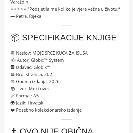
Varaždin
⭐⭐⭐⭐⭐ “Podsjetila me koliko je vjera važna u životu.”
— Petra, Rijeka
📦 SPECIFIKACIJE KNJIGE
📘 Naslov: MOJE SRCE KUCA ZA ISUSA
✍️ Autor: Globix™ System
🏢 Izdavač: Globix™
📖 Broj stranica: 202
📅 Godina izdanja: 2026.
📚 Uvez: Meki uvez
📏 Format: A5
🌍 Jezik: Hrvatski
❤️ Posebno kolekcionarsko izdanje
✝️ OVO NIJE OBIČNA