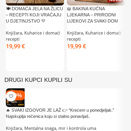
🍽️ DOMAĆA JELA NA ŽLICU
📖 BAKINA KUĆNA

– RECEPTI KOJI VRAĆAJU
LJEKARNA – PRIRODNI

U DJETINJSTVO 💛
LIJEKOVI ZA SVAKI DOM
d
Knjižara
,
Kuharice i domaći
Knjižara
,
Kuharice i domaći
D
recepti
recepti
č
€
€
3
DODAJ U KOŠARICU
DODAJ U KOŠARICU
DRUGI KUPCI KUPILI SU
-39%
🔥 SVAKI IZGOVOR JE LAŽ 👉 “Krećem u ponedjeljak.”

Najskuplja rečenica koju si stalno ponavljaš.
–
Knjižara
,
Mentalna snaga, mir i kontrola uma
D