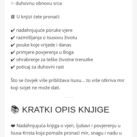
✨ duhovnu obnovu srca
📘 U knjizi ćete pronaći:
✔️ nadahnjujuće poruke vjere
✔️ razmišljanja o Isusovu životu
✔️ pouke koje vrijede i danas
✔️ primjere povjerenja u Boga
✔️ ohrabrenje za teške životne trenutke
✔️ poticaj za duhovni rast
Što se čovjek više približava Isusu… to više otkriva mir
koji svijet ne može dati.
📚 KRATKI OPIS KNJIGE
❤️ Nadahnjujuća knjiga o vjeri, ljubavi i povjerenju u
Isusa Krista koja pomaže pronaći mir, snagu i nadu u