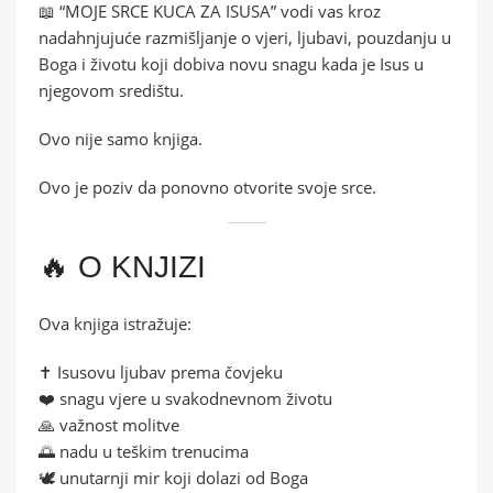
📖 “MOJE SRCE KUCA ZA ISUSA” vodi vas kroz
nadahnjujuće razmišljanje o vjeri, ljubavi, pouzdanju u
Boga i životu koji dobiva novu snagu kada je Isus u
njegovom središtu.
Ovo nije samo knjiga.
Ovo je poziv da ponovno otvorite svoje srce.
🔥 O KNJIZI
Ova knjiga istražuje:
✝️ Isusovu ljubav prema čovjeku
❤️ snagu vjere u svakodnevnom životu
🙏 važnost molitve
🌅 nadu u teškim trenucima
🕊️ unutarnji mir koji dolazi od Boga