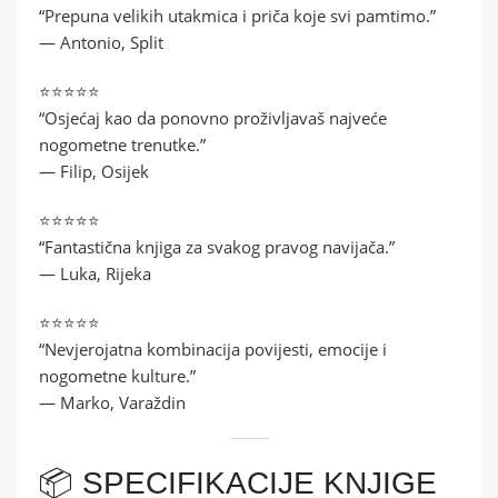
“Prepuna velikih utakmica i priča koje svi pamtimo.”
— Antonio, Split
⭐⭐⭐⭐⭐
“Osjećaj kao da ponovno proživljavaš najveće
nogometne trenutke.”
— Filip, Osijek
⭐⭐⭐⭐⭐
“Fantastična knjiga za svakog pravog navijača.”
— Luka, Rijeka
⭐⭐⭐⭐⭐
“Nevjerojatna kombinacija povijesti, emocije i
nogometne kulture.”
— Marko, Varaždin
📦 SPECIFIKACIJE KNJIGE