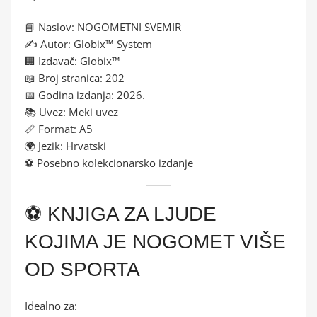
📘 Naslov: NOGOMETNI SVEMIR
✍️ Autor: Globix™ System
🏢 Izdavač: Globix™
📖 Broj stranica: 202
📅 Godina izdanja: 2026.
📚 Uvez: Meki uvez
📏 Format: A5
🌍 Jezik: Hrvatski
⚽ Posebno kolekcionarsko izdanje
⚽ KNJIGA ZA LJUDE
KOJIMA JE NOGOMET VIŠE
OD SPORTA
Idealno za: