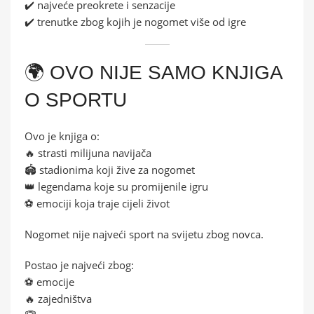
✔️ najveće preokrete i senzacije
✔️ trenutke zbog kojih je nogomet više od igre
🌍 OVO NIJE SAMO KNJIGA
O SPORTU
Ovo je knjiga o:
🔥 strasti milijuna navijača
🏟️ stadionima koji žive za nogomet
👑 legendama koje su promijenile igru
⚽ emociji koja traje cijeli život
Nogomet nije najveći sport na svijetu zbog novca.
Postao je najveći zbog:
⚽ emocije
🔥 zajedništva