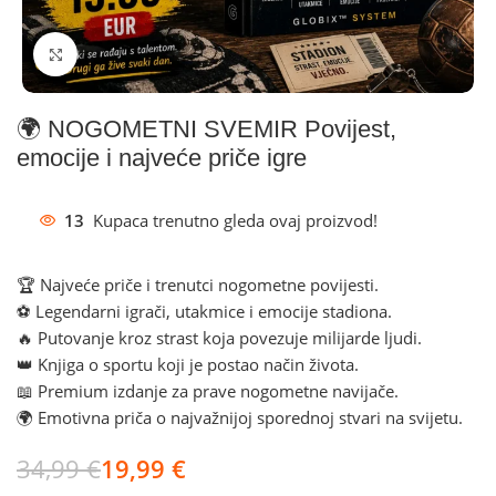
Klikni za povećanje
🌍 NOGOMETNI SVEMIR Povijest,
emocije i najveće priče igre
13
Kupaca trenutno gleda ovaj proizvod!
🏆 Najveće priče i trenutci nogometne povijesti.
⚽ Legendarni igrači, utakmice i emocije stadiona.
🔥 Putovanje kroz strast koja povezuje milijarde ljudi.
👑 Knjiga o sportu koji je postao način života.
📖 Premium izdanje za prave nogometne navijače.
🌍 Emotivna priča o najvažnijoj sporednoj stvari na svijetu.
34,99
€
19,99
€