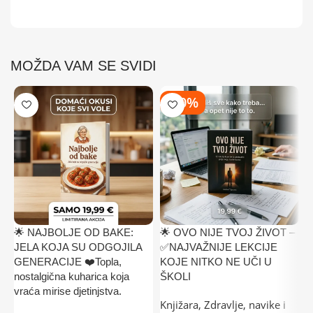
MOŽDA VAM SE SVIDI
-50%
🌟 NAJBOLJE OD BAKE:
🌟 OVO NIJE TVOJ ŽIVOT –

JELA KOJA SU ODGOJILA
✅NAJVAŽNIJE LEKCIJE
ž
GENERACIJE ❤️Topla,
KOJE NITKO NE UČI U
“
nostalgična kuharica koja
ŠKOLI
P
vraća mirise djetinjstva.

Knjižara
,
Zdravlje, navike i