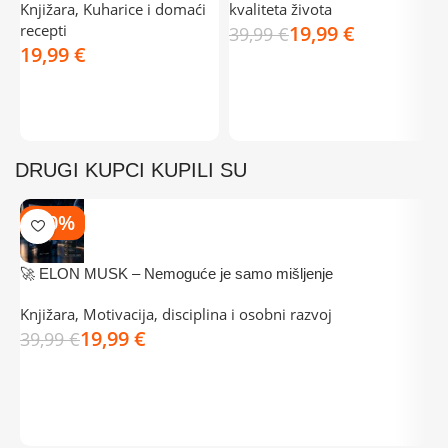
Knjižara
,
Kuharice i domaći
kvaliteta života
K
recepti
19,99
€
m
39,99
€
€
M
DODAJ U KOŠARICU
o
DODAJ U KOŠARICU
DRUGI KUPCI KUPILI SU
-50%
🚀 ELON MUSK – Nemoguće je samo mišljenje
P
Knjižara
,
Motivacija, disciplina i osobni razvoj
D
19,99
€
o
39,99
€
3
DODAJ U KOŠARICU