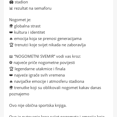
🏟️ stadion
📊 rezultat na semaforu
Nogomet je:
🌍 globalna strast
👑 kultura i identitet
🔥 emocija koja se prenosi generacijama
🏆 trenutci koje svijet nikada ne zaboravlja
📖 “NOGOMETNI SVEMIR” vodi vas kroz:
⚽ najveće priče nogometne povijesti
🏆 legendarne utakmice i finala
👑 najveće igrače svih vremena
🔥 navijačke emocije i atmosferu stadiona
🌍 trenutke koji su oblikovali nogomet kakav danas
poznajemo
Ovo nije obična sportska knjiga.
Ovo je putovanje kroz svijet nogometa i emocija koje