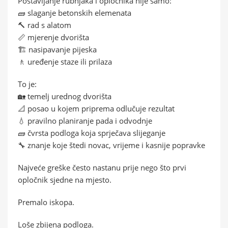
Postavljanje rubnjaka i opločnika nije samo:
🧱 slaganje betonskih elemenata
🔨 rad s alatom
📏 mjerenje dvorišta
🏗️ nasipavanje pijeska
🚶 uređenje staze ili prilaza
To je:
🏡 temelj urednog dvorišta
📐 posao u kojem priprema odlučuje rezultat
💧 pravilno planiranje pada i odvodnje
🧱 čvrsta podloga koja sprječava slijeganje
🔧 znanje koje štedi novac, vrijeme i kasnije popravke
Najveće greške često nastanu prije nego što prvi
opločnik sjedne na mjesto.
Premalo iskopa.
Loše zbijena podloga.