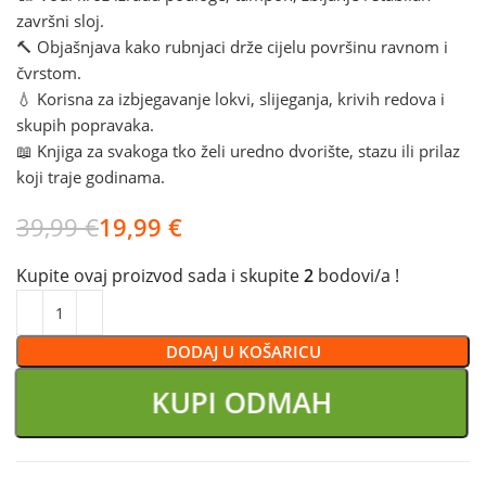
završni sloj.
🔨 Objašnjava kako rubnjaci drže cijelu površinu ravnom i
čvrstom.
💧 Korisna za izbjegavanje lokvi, slijeganja, krivih redova i
skupih popravaka.
📖 Knjiga za svakoga tko želi uredno dvorište, stazu ili prilaz
koji traje godinama.
39,99
€
19,99
€
Kupite ovaj proizvod sada i skupite
2
bodovi/a !
DODAJ U KOŠARICU
KUPI ODMAH