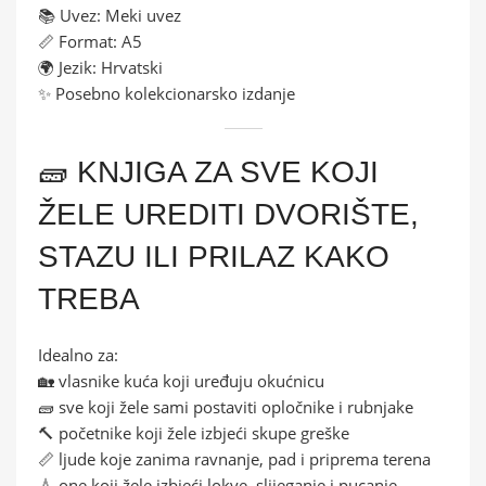
📚 Uvez: Meki uvez
📏 Format: A5
🌍 Jezik: Hrvatski
✨ Posebno kolekcionarsko izdanje
🧱 KNJIGA ZA SVE KOJI
ŽELE UREDITI DVORIŠTE,
STAZU ILI PRILAZ KAKO
TREBA
Idealno za:
🏡 vlasnike kuća koji uređuju okućnicu
🧱 sve koji žele sami postaviti opločnike i rubnjake
🔨 početnike koji žele izbjeći skupe greške
📏 ljude koje zanima ravnanje, pad i priprema terena
💧 one koji žele izbjeći lokve, slijeganje i pucanje