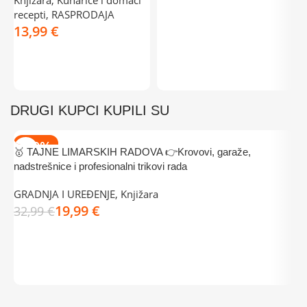
recepti
,
RASPRODAJA
3
€
DODAJ U KOŠARICU
DRUGI KUPCI KUPILI SU
-39%
🥇 TAJNE LIMARSKIH RADOVA 👉Krovovi, garaže,
nadstrešnice i profesionalni trikovi rada

GRADNJA I UREĐENJE
,
Knjižara

19,99
€
32,99
€
DODAJ U KOŠARICU
J
4