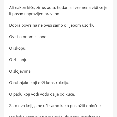
Ali nakon kiše, zime, auta, hodanja i vremena vidi se je
li posao napravljen pravilno.
Dobra površina ne ovisi samo o lijepom uzorku.
Ovisi o onome ispod.
O iskopu.
O zbijanju.
O slojevima.
O rubnjaku koji drži konstrukciju.
O padu koji vodi vodu dalje od kuće.
Zato ova knjiga ne uči samo kako posložiti opločnik.
Uči kako razmišljati prije rada, da gotov rezultat ne