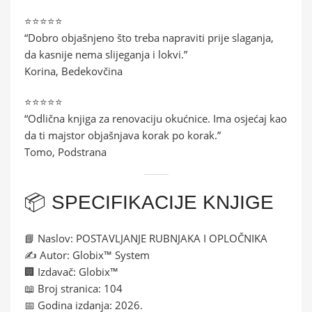
⭐⭐⭐⭐⭐
“Dobro objašnjeno što treba napraviti prije slaganja,
da kasnije nema slijeganja i lokvi.”
Korina, Bedekovčina
⭐⭐⭐⭐⭐
“Odlična knjiga za renovaciju okućnice. Ima osjećaj kao
da ti majstor objašnjava korak po korak.”
Tomo, Podstrana
📦 SPECIFIKACIJE KNJIGE
📘 Naslov: POSTAVLJANJE RUBNJAKA I OPLOČNIKA
✍️ Autor: Globix™ System
🏢 Izdavač: Globix™
📖 Broj stranica: 104
📅 Godina izdanja: 2026.