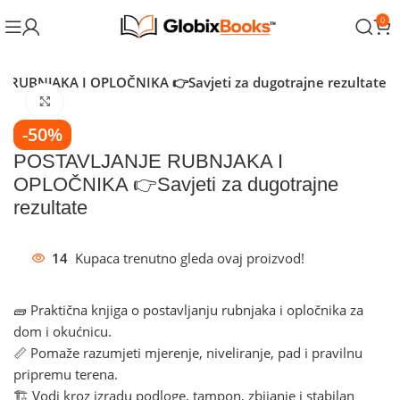
0
 RUBNJAKA I OPLOČNIKA 👉Savjeti za dugotrajne rezultate
Klikni za povećanje
-50%
POSTAVLJANJE RUBNJAKA I
OPLOČNIKA 👉Savjeti za dugotrajne
rezultate
14
Kupaca trenutno gleda ovaj proizvod!
🧱 Praktična knjiga o postavljanju rubnjaka i opločnika za
dom i okućnicu.
📏 Pomaže razumjeti mjerenje, niveliranje, pad i pravilnu
pripremu terena.
🏗️ Vodi kroz izradu podloge, tampon, zbijanje i stabilan