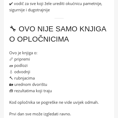
✔️ vodič za sve koji žele urediti okućnicu pametnije,
sigurnije i dugotrajnije
🔧 OVO NIJE SAMO KNJIGA
O OPLOČNICIMA
Ovo je knjiga o:
📏 pripremi
🧱 podlozi
💧 odvodnji
🔨 rubnjacima
🏡 urednom dvorištu
🧰 rezultatima koji traju
Kod opločnika se pogreške ne vide uvijek odmah.
Prvi dan sve može izgledati ravno.