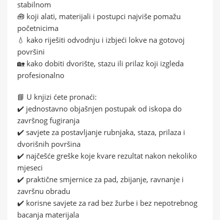
stabilnom
🧰 koji alati, materijali i postupci najviše pomažu
početnicima
💧 kako riješiti odvodnju i izbjeći lokve na gotovoj
površini
🏡 kako dobiti dvorište, stazu ili prilaz koji izgleda
profesionalno
📘 U knjizi ćete pronaći:
✔️ jednostavno objašnjen postupak od iskopa do
završnog fugiranja
✔️ savjete za postavljanje rubnjaka, staza, prilaza i
dvorišnih površina
✔️ najčešće greške koje kvare rezultat nakon nekoliko
mjeseci
✔️ praktične smjernice za pad, zbijanje, ravnanje i
završnu obradu
✔️ korisne savjete za rad bez žurbe i bez nepotrebnog
bacanja materijala