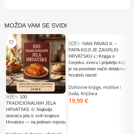
MOŽDA VAM SE SVIDI
🇭🇷✨ IVAN PAVAO II. –
PAPA KOJI JE ZAGRLIO
HRVATSKU 👉Knjiga o
čovjeku, svecu i prijatelju koji
je na poseban način dotaknuo
hrvatski narod
Duhovne knjige, molitve i
čuda
,
Knjižara
🇭🇷✨ 100

€
TRADICIONALNIH JELA
✅
HRVATSKE 🍲 Najbolja
K
DODAJ U KOŠARICU
domaća jela iz svih krajeva
Š
Hrvatske — na jednom mjestu
K
Knjižara
,
Kuharice i domaći
k