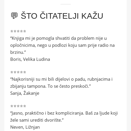
💬 ŠTO ČITATELJI KAŽU
⭐⭐⭐⭐⭐
“Knjiga mi je pomogla shvatiti da problem nije u
opločnicima, nego u podlozi koju sam prije radio na
brzinu.”
Boris, Velika Ludina
⭐⭐⭐⭐⭐
“Najkorisniji su mi bili dijelovi o padu, rubnjacima i
zbijanju tampona. To se često preskoči.”
Sanja, Žakanje
⭐⭐⭐⭐⭐
“Jasno, praktično i bez kompliciranja. Baš za ljude koji
žele sami urediti dvorište.”
Neven, Ližnjan