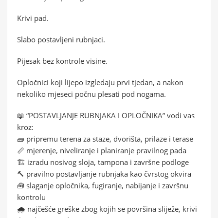
Krivi pad.
Slabo postavljeni rubnjaci.
Pijesak bez kontrole visine.
Opločnici koji lijepo izgledaju prvi tjedan, a nakon
nekoliko mjeseci počnu plesati pod nogama.
📖 “POSTAVLJANJE RUBNJAKA I OPLOČNIKA” vodi vas
kroz:
🧱 pripremu terena za staze, dvorišta, prilaze i terase
📏 mjerenje, niveliranje i planiranje pravilnog pada
🏗️ izradu nosivog sloja, tampona i završne podloge
🔨 pravilno postavljanje rubnjaka kao čvrstog okvira
🧰 slaganje opločnika, fugiranje, nabijanje i završnu
kontrolu
🌧️ najčešće greške zbog kojih se površina sliježe, krivi