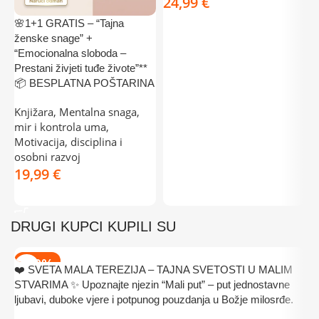
€
🌸1+1 GRATIS – “Tajna

DODAJ U KOŠARICU
ženske snage” +
O
“Emocionalna sloboda –
d
Prestani živjeti tuđe živote”**
t
📦 BESPLATNA POŠTARINA
ri
Knjižara
,
Mentalna snaga,
K
mir i kontrola uma
,
k
Motivacija, disciplina i
osobni razvoj
€
DODAJ U KOŠARICU
DRUGI KUPCI KUPILI SU
-50%
❤️ SVETA MALA TEREZIJA – TAJNA SVETOSTI U MALIM
STVARIMA ✨ Upoznajte njezin “Mali put” – put jednostavne
ljubavi, duboke vjere i potpunog pouzdanja u Božje milosrđe.
P
b