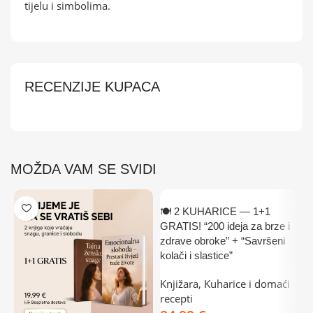
tijelu i simbolima.
RECENZIJE KUPACA
MOŽDA VAM SE SVIDI
🍽️ 2 KUHARICE — 1+1
GRATIS! “200 ideja za brze i
zdrave obroke” + “Savršeni
kolači i slastice”
Knjižara
,
Kuharice i domaći
recepti