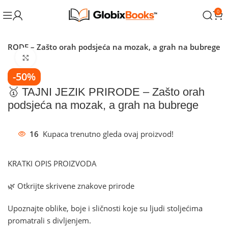
0
 PRIRODE – Zašto orah podsjeća na mozak, a grah na bubrege
Klikni za povećanje
-50%
🥇 TAJNI JEZIK PRIRODE – Zašto orah
podsjeća na mozak, a grah na bubrege
16
Kupaca trenutno gleda ovaj proizvod!
KRATKI OPIS PROIZVODA
🌿 Otkrijte skrivene znakove prirode
Upoznajte oblike, boje i sličnosti koje su ljudi stoljećima
promatrali s divljenjem.