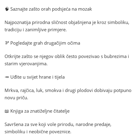
🧠 Saznajte zašto orah podsjeća na mozak
Najpoznatija prirodna sličnost objašnjena je kroz simboliku,
tradiciju i zanimljive primjere.
🫘 Pogledajte grah drugačijim očima
Otkrijte zašto se njegov oblik često povezivao s bubrezima i
starim vjerovanjima.
🥕 Uđite u svijet hrane i tijela
Mrkva, rajčica, luk, smokva i drugi plodovi dobivaju potpuno
novu priču.
📖 Knjiga za znatiželjne čitatelje
Savršena za sve koji vole prirodu, narodne predaje,
simboliku i neobične poveznice.