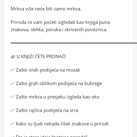
Mrkva više neće biti samo mrkva.
Priroda će vam početi izgledati kao knjiga puna
znakova, oblika, poruka i skrivenih poveznica.
━━━━━━━━━━━━━━━━━━━━━━━━━━━━━━━━━━━━━━━━━━━━━
🌿 U KNJIZI ĆETE PRONAĆI
✅ Zašto orah podsjeća na mozak
✅ Zašto grah oblikom podsjeća na bubrege
✅ Zašto mrkva u presjeku izgleda kao oko
✅ Zašto rajčica podsjeća na srce
✅ Kako su ljudi nekada čitali znakove u prirodi
✅ Što je stara ideja “potpisa prirode”