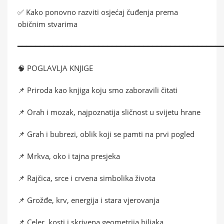
✅ Kako ponovno razviti osjećaj čuđenja prema
običnim stvarima
━━━━━━━━━━━━━━━━━━━━━━━━━━━━━━━━━━━━━━━━━━━━━
🧠 POGLAVLJA KNJIGE
📌 Priroda kao knjiga koju smo zaboravili čitati
📌 Orah i mozak, najpoznatija sličnost u svijetu hrane
📌 Grah i bubrezi, oblik koji se pamti na prvi pogled
📌 Mrkva, oko i tajna presjeka
📌 Rajčica, srce i crvena simbolika života
📌 Grožđe, krv, energija i stara vjerovanja
📌 Celer, kosti i skrivena geometrija biljaka