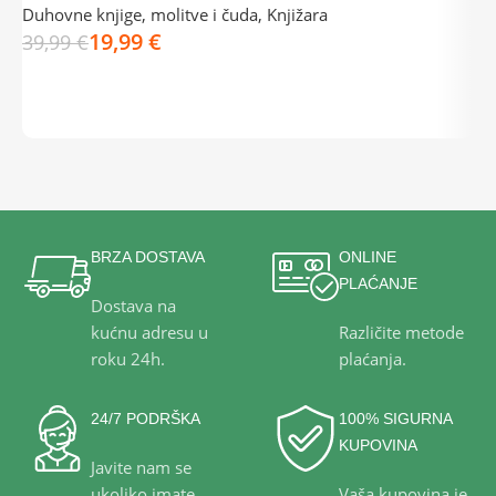
Duhovne knjige, molitve i čuda
,
Knjižara
19,99
€
K
39,99
€
3
DODAJ U KOŠARICU
BRZA DOSTAVA
ONLINE
PLAĆANJE
Dostava na
kućnu adresu u
Različite metode
roku 24h.
plaćanja.
24/7 PODRŠKA
100% SIGURNA
KUPOVINA
Javite nam se
ukoliko imate
Vaša kupovina je