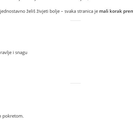
i jednostavno želiš živjeti bolje – svaka stranica je
mali korak pre
ravlje i snagu
im pokretom.