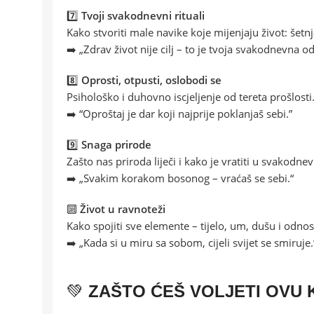
7️⃣
Tvoji svakodnevni rituali
Kako stvoriti male navike koje mijenjaju život: šetnj
➡️ „Zdrav život nije cilj – to je tvoja svakodnevna od
8️⃣
Oprosti, otpusti, oslobodi se
Psihološko i duhovno iscjeljenje od tereta prošlosti
➡️ “Oproštaj je dar koji najprije poklanjaš sebi.”
9️⃣
Snaga prirode
Zašto nas priroda liječi i kako je vratiti u svakodnev
➡️ „Svakim korakom bosonog – vraćaš se sebi.“
🔟
Život u ravnoteži
Kako spojiti sve elemente – tijelo, um, dušu i odnos
➡️ „Kada si u miru sa sobom, cijeli svijet se smiruje.
💚
ZAŠTO ĆEŠ VOLJETI OVU 