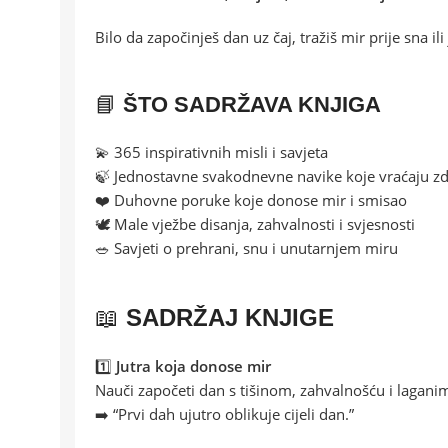
Bilo da započinješ dan uz čaj, tražiš mir prije sna il
📘
ŠTO SADRŽAVA KNJIGA
💫 365 inspirativnih misli i savjeta
🍃 Jednostavne svakodnevne navike koje vraćaju zd
❤️ Duhovne poruke koje donose mir i smisao
🕊️ Male vježbe disanja, zahvalnosti i svjesnosti
🥗 Savjeti o prehrani, snu i unutarnjem miru
📖
SADRŽAJ KNJIGE
1️⃣
Jutra koja donose mir
Nauči započeti dan s tišinom, zahvalnošću i lagan
➡️ “Prvi dah ujutro oblikuje cijeli dan.”