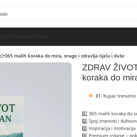
VODI
O NAMA
KONTAKT
365 malih koraka do mira, snage i zdravlja tijela i duše
ZDRAV ŽIVOT
koraka do mira
31
Kupac trenutno 
1️⃣ 365 malih koraka do zd
2️⃣ Spoj znanosti i duhov
3️⃣ Inspiracija i motivacij
4️⃣ Premium izdanje – pokl