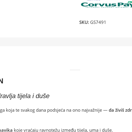
SKU:
GS7491
N
avlja tijela i duše
njiga koja te svakog dana podsjeća na ono najvažnije —
da živiš zd
 navika
koje vraćaju ravnotežu između tijela, uma i duše.