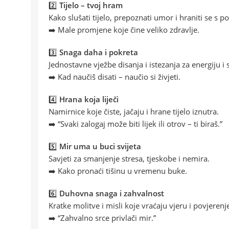
2️⃣
Tijelo – tvoj hram
Kako slušati tijelo, prepoznati umor i hraniti se s 
➡️ Male promjene koje čine veliko zdravlje.
3️⃣
Snaga daha i pokreta
Jednostavne vježbe disanja i istezanja za energiju i
➡️ Kad naučiš disati – naučio si živjeti.
4️⃣
Hrana koja liječi
Namirnice koje čiste, jačaju i hrane tijelo iznutra.
➡️ “Svaki zalogaj može biti lijek ili otrov – ti biraš.”
5️⃣
Mir uma u buci svijeta
Savjeti za smanjenje stresa, tjeskobe i nemira.
➡️ Kako pronaći tišinu u vremenu buke.
6️⃣
Duhovna snaga i zahvalnost
Kratke molitve i misli koje vraćaju vjeru i povjerenje
➡️ “Zahvalno srce privlači mir.”