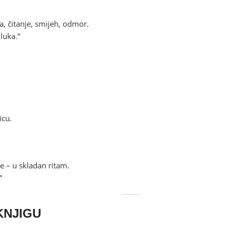
a, čitanje, smijeh, odmor.
luka.“
.
icu.
e – u skladan ritam.
“
KNJIGU