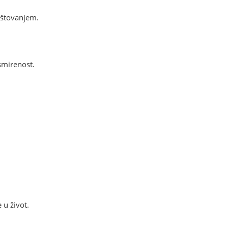
poštovanjem.
 smirenost.
 u život.