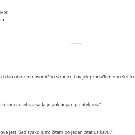
u
ivot
ma
. Svaki dan otvorim nasumičnu stranicu i uvijek pronađem ono što t
ila sam ju sebi, a sada je poklanjam prijateljima.“
 ova jest. Sad svako jutro čitam po jedan citat uz kavu.“