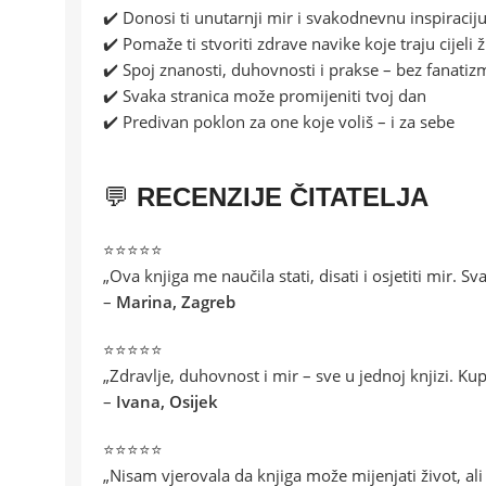
✔️ Donosi ti unutarnji mir i svakodnevnu inspiracij
✔️ Pomaže ti stvoriti zdrave navike koje traju cijeli ž
✔️ Spoj znanosti, duhovnosti i prakse – bez fanatiz
✔️ Svaka stranica može promijeniti tvoj dan
✔️ Predivan poklon za one koje voliš – i za sebe
💬
RECENZIJE ČITATELJA
⭐️⭐️⭐️⭐️⭐️
„Ova knjiga me naučila stati, disati i osjetiti mir
–
Marina, Zagreb
⭐️⭐️⭐️⭐️⭐️
„Zdravlje, duhovnost i mir – sve u jednoj knjizi. Kup
–
Ivana, Osijek
⭐️⭐️⭐️⭐️⭐️
„Nisam vjerovala da knjiga može mijenjati život, ali