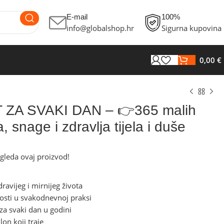
E-mail
100%
info@globalshop.hr
Sigurna kupovina
0,00
€
 ZA SVAKI DAN – 👉365 malih
, snage i zdravlja tijela i duše
gleda ovaj proizvod!
€
€
ravijeg i mirnijeg života
nosti u svakodnevnoj praksi
a za svaki dan u godini
€
€
on koji traje