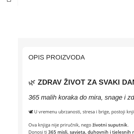
OPIS PROIZVODA
🌿
ZDRAV ŽIVOT ZA SVAKI DA
365 malih koraka do mira, snage i zdr
🕊️ U vremenu ubrzanosti, stresa i brige, postoji k
Ova knjiga nije priručnik, nego
životni suputnik
.
Donosi ti
365 misli, savjeta, duhovnih i tjelesnih