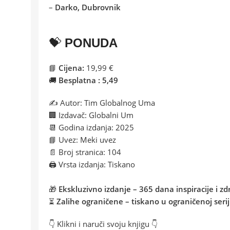
–
Darko, Dubrovnik
💝
PONUDA
📘
Cijena:
19,99 €
🚚
Besplatna : 5,49
✍️ Autor: Tim Globalnog Uma
🏢 Izdavač: Globalni Um
📆 Godina izdanja: 2025
📘 Uvez: Meki uvez
📄 Broj stranica: 104
🖨️ Vrsta izdanja: Tiskano
🎁
Ekskluzivno izdanje – 365 dana inspiracije i zdr
⏳
Zalihe ograničene – tiskano u ograničenoj seriji
👇 Klikni i naruči svoju knjigu 👇