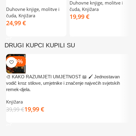
Duhovne knjige, molitve i
r
Duhovne knjige, molitve i
čuda
,
Knjižara
čuda
,
Knjižara
€
€
DODAJ U KOŠARICU
DODAJ U KOŠARICU
DRUGI KUPCI KUPILI SU
-50%
🎨 KAKO RAZUMJETI UMJETNOST 📖 🖌️ Jednostavan

vodič kroz stilove, umjetnike i značenje najvećih svjetskih

remek-djela.
D
Knjižara
3
19,99
€
39,99
€
DODAJ U KOŠARICU