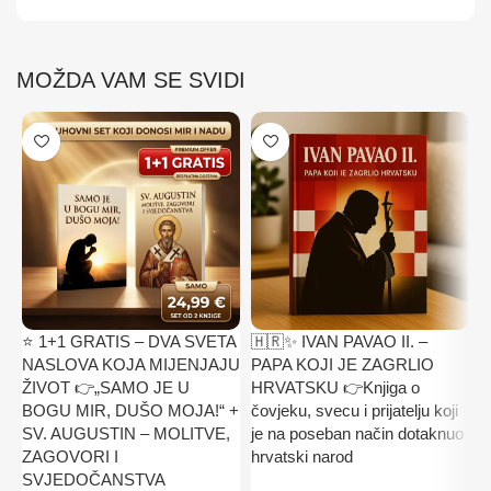
MOŽDA VAM SE SVIDI
⭐ 1+1 GRATIS – DVA SVETA
🇭🇷✨ IVAN PAVAO II. –

NASLOVA KOJA MIJENJAJU
PAPA KOJI JE ZAGRLIO
P
ŽIVOT 👉„SAMO JE U
HRVATSKU 👉Knjiga o
k
BOGU MIR, DUŠO MOJA!“ +
čovjeku, svecu i prijatelju koji
i
SV. AUGUSTIN – MOLITVE,
je na poseban način dotaknuo
B
ZAGOVORI I
hrvatski narod
K
SVJEDOČANSTVA