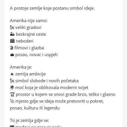
A postoje zemlje koje postanu simbol ideje.
Amerika nije samo:
🗽 veliki gradovi
🏜️ beskrajne ceste
🏙️ neboderi
🎬 filmovi i glazba
💼 posao, novac i uspjeh
Amerika je:
🔥 zemlja ambicije
🗽 simbol slobode i novih početaka
🌍 moć koja je oblikovala moderni svijet
🏆 prostor u kojem se snovi grade brzo, teško i glasno
🚀 mjesto gdje se ideja može pretvoriti u pokret,
posao, kulturu ili legendu
To je zemlja gdje se:
🌃 gradovi ne gase ni noću