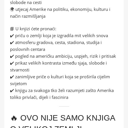
slobode na cesti
🌍 utjecaj Amerike na politiku, ekonomiju, kulturu i
način razmišljanja
📘 U knjizi ćete pronaći:
✔️ priču o zemlji koja je izgradila mit velikih snova
✔️ atmosferu gradova, cesta, stadiona, studija i
poslovnih centara
✔️ pogled na američku ambiciju, uspjeh, rizik i pritisak
✔️ prikaz velikih kontrasta između sjaja, slobode i
stvarnosti
✔️ zanimljive priče o kulturi koja se proširila cijelim
svijetom
✔️ knjigu za svakoga tko želi razumjeti zašto Amerika
toliko privlači, dijeli i fascinira
🔥 OVO NIJE SAMO KNJIGA