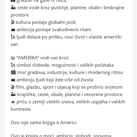
🏜️ ceste vode kroz pustinje, planine, obale i beskrajne
prostore
🎬 kultura postaje globalni jezik
💼 ambicija postaje svakodnevni ritam
🗽 ljudi dolaze po priliku, novi život i vlastiti američki
san
📖 “AMERIKA” vodi vas kroz:
🗽 simbol slobode, mogućnosti i velikih početaka
🏙️ moć gradova, industrije, kulture i modernog ritma
💼 ambiciju ljudi koji žele više od života
🎬 film, glazbu, sport i utjecaj koji se proširio svijetom
🏜️ krajolike, ceste, obale, planine i otvorene prostore
🔥 priču o zemlji velikih snova, velikih uspjeha i velikih
kontrasta
Ovo nije samo knjiga o Americi.
Ovo je knjiga o moći, ambiciji, slobodi, snovima,