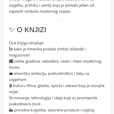
uspjehu, pritisku i zemlji koja je postala jedan od
najvećih simbola modernog svijeta.
✨ O KNJIZI
Ova knjiga istražuje:
🗽 kako je Amerika postala simbol slobode i
mogućnosti
🏙️ velike gradove, nebodere, ceste i ritam modernog
života
💼 američku ambiciju, poduzetništvo i želju za
uspjehom
🎬 kulturu filma, glazbe, sporta i zabave koja je osvojila
svijet
🚀 inovacije, tehnologiju i ideje koje su promijenile
svakodnevni život
🏜️ prirodne krajolike, otvorene prostore i osjećaj