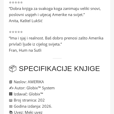
⭐⭐⭐⭐⭐
“Dobra knjiga za svakoga koga zanimaju veliki snovi,
poslovni uspjeh i utjecaj Amerike na svijet.”
Anita, Kaštel Lukšić
⭐⭐⭐⭐⭐
“Ima i sjaj i realnost. Baš dobro prenosi zašto Amerika
privlači ljude iz cijelog svijeta.”
Fran, Hum na Sutli
📦 SPECIFIKACIJE KNJIGE
📘 Naslov: AMERIKA
✍️ Autor: Globix™ System
🏢 Izdavač: Globix™
📖 Broj stranica: 202
📅 Godina izdanja: 2026.
📚 Uvez: Meki uvez