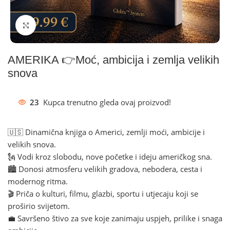
Klikni za povećanje
AMERIKA 👉Moć, ambicija i zemlja velikih
snova
23
Kupca trenutno gleda ovaj proizvod!
🇺🇸 Dinamična knjiga o Americi, zemlji moći, ambicije i
velikih snova.
🗽 Vodi kroz slobodu, nove početke i ideju američkog sna.
🏙️ Donosi atmosferu velikih gradova, nebodera, cesta i
modernog ritma.
🎬 Priča o kulturi, filmu, glazbi, sportu i utjecaju koji se
proširio svijetom.
💼 Savršeno štivo za sve koje zanimaju uspjeh, prilike i snaga