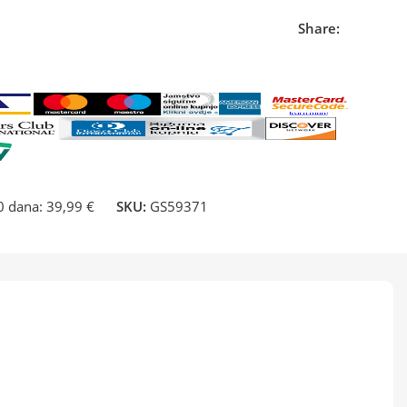
Share:
30 dana:
39,99 €
SKU:
GS59371