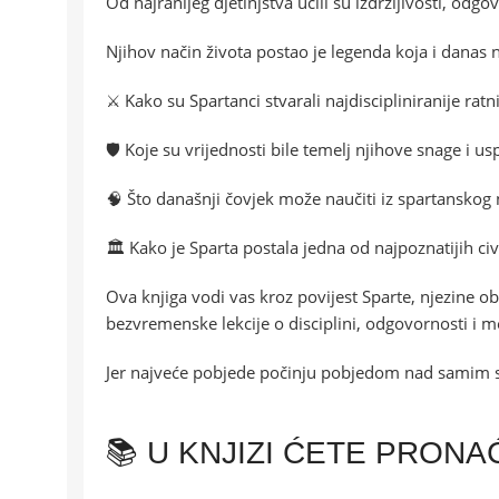
Od najranijeg djetinjstva učili su izdržljivosti, odgo
Njihov način života postao je legenda koja i danas n
⚔️ Kako su Spartanci stvarali najdiscipliniranije ratn
🛡️ Koje su vrijednosti bile temelj njihove snage i us
🧠 Što današnji čovjek može naučiti iz spartanskog 
🏛️ Kako je Sparta postala jedna od najpoznatijih civi
Ova knjiga vodi vas kroz povijest Sparte, njezine obi
bezvremenske lekcije o disciplini, odgovornosti i 
Jer najveće pobjede počinju pobjedom nad samim
📚 U KNJIZI ĆETE PRONA