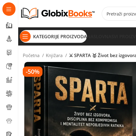
KATEGORIJE PROIZVODA
NASLOVNA
SVI PROIZ
Početna
Knjižara
⚔️ SPARTA 🥇 Život bez izgovor
-50%