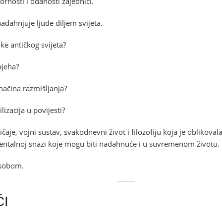
vornosti i odanosti zajednici.
adahnjuje ljude diljem svijeta.
ike antičkog svijeta?
pjeha?
načina razmišljanja?
lizacija u povijesti?
čaje, vojni sustav, svakodnevni život i filozofiju koja je oblikoval
mentalnoj snazi koje mogu biti nadahnuće i u suvremenom životu.
 sobom.
ĆI