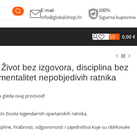
E-mail
100%
info@globalshop.hr
Sigurna kupovina
0,00
€
ivot bez izgovora, disciplina bez
entalitet nepobjedivih ratnika
 gleda ovaj proizvod!
čin života legendarnih spartanskih ratnika.
scipline, hrabrosti, odgovornosti i zajedništva koje su oblikovale
€
€
€
€