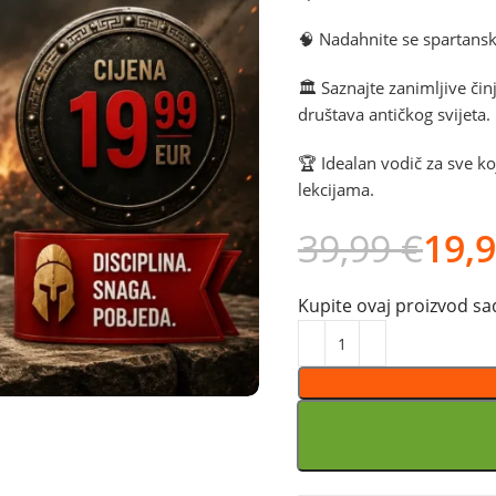
🧠 Nadahnite se spartansk
🏛️ Saznajte zanimljive či
društava antičkog svijeta.
🏆 Idealan vodič za sve k
lekcijama.
39,99
€
19,
Kupite ovaj proizvod sad