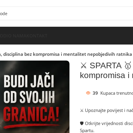
VODI
O NAMA
KONTAKT
a, disciplina bez kompromisa i mentalitet nepobjedivih ratnika
⚔️ SPARTA 🥇 Ž
kompromisa i m
39
Kupaca trenutno
⚔️ Upoznajte povijest i na
🛡️ Otkrijte vrijednosti di
Spartu.