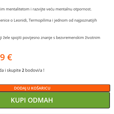
im mentalitetom i razvijte veću mentalnu otpornost.
njenice o Leonidi, Termopilima i jednom od najpoznatijih
oji žele spojiti povijesno znanje s bezvremenskim životnim
99
€
a i skupite
2
bodovi/a !
DODAJ U KOŠARICU
KUPI ODMAH