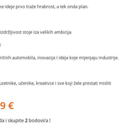
ke ideje prvo traže hrabrost, a tek onda plan.
zdržljivost stoje iza velikih ambicija.
t
tričnih automobila, inovacija i ideja koje mijenjaju industrije.
zetnike, učenike, kreativce i sve koji žele prestati misliti
99
€
a i skupite
2
bodovi/a !