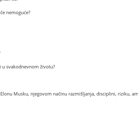
vuče nemoguće?
?
iti u svakodnevnom životu?
o Elonu Musku, njegovom načinu razmišljanja, disciplini, riziku, am