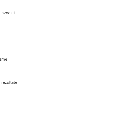
 javnosti
leme
 rezultate