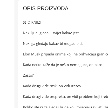
OPIS PROIZVODA
📖 O KNJIZI
Neki ljudi gledaju svijet kakav jest.
Neki ga gledaju kakav bi mogao biti.
Elon Musk pripada onima koji ne prihvaćaju granice
Kada netko kaže da je nešto nemoguće, on pita:
Zašto?
Kada drugi vide rizik, on vidi izazov.
Kada drugi vide prepreku, on vidi problem koji treba 
Koliko ste puta gledali ljude koji mijenjaju svijet i za