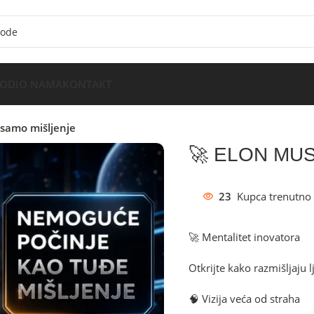
VODI
O NAMA
KONTAKT
samo mišljenje
🚀 ELON MUSK
23
Kupca trenutno 
🚀 Mentalitet inovatora
Otkrijte kako razmišljaju 
🧠 Vizija veća od straha