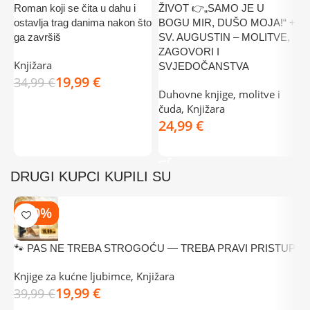
Roman koji se čita u dahu i
ŽIVOT 👉„SAMO JE U
m
ostavlja trag danima nakon što
BOGU MIR, DUŠO MOJA!“ +
d
ga završiš
SV. AUGUSTIN – MOLITVE,
K
ZAGOVORI I
Knjižara
m
SVJEDOČANSTVA
19,99
€
M
34,99
€
Duhovne knjige, molitve i
o
DODAJ U KOŠARICU
čuda
,
Knjižara
€
DODAJ U KOŠARICU
DRUGI KUPCI KUPILI SU
-50%
🐾 PAS NE TREBA STROGOĆU — TREBA PRAVI PRISTUP

Knjige za kućne ljubimce
,
Knjižara
K
19,99
€
39,99
€
3