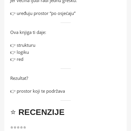
Jer većina ljudi radi jednu grešku:
👉 uređuju prostor “po osjećaju”
Ova knjiga ti daje:
👉 strukturu
👉 logiku
👉 red
Rezultat?
👉 prostor koji te podržava
⭐
RECENZIJE
⭐️⭐️⭐️⭐️⭐️