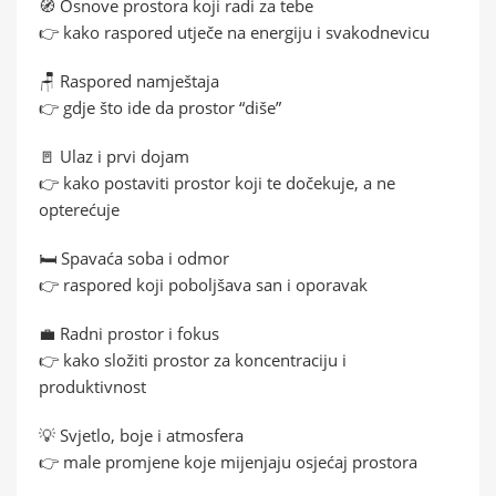
🧭 Osnove prostora koji radi za tebe
👉 kako raspored utječe na energiju i svakodnevicu
🪑 Raspored namještaja
👉 gdje što ide da prostor “diše”
🚪 Ulaz i prvi dojam
👉 kako postaviti prostor koji te dočekuje, a ne
opterećuje
🛏️ Spavaća soba i odmor
👉 raspored koji poboljšava san i oporavak
💼 Radni prostor i fokus
👉 kako složiti prostor za koncentraciju i
produktivnost
💡 Svjetlo, boje i atmosfera
👉 male promjene koje mijenjaju osjećaj prostora