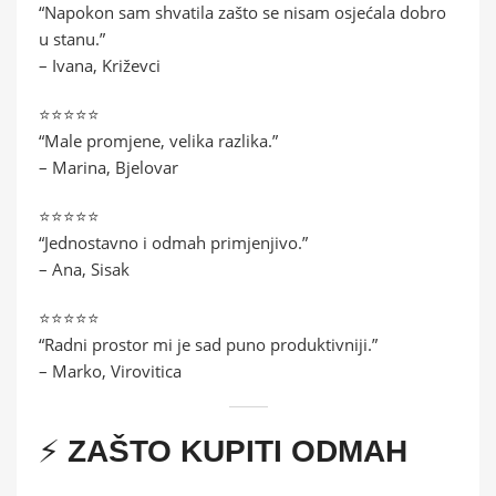
“Napokon sam shvatila zašto se nisam osjećala dobro
u stanu.”
– Ivana, Križevci
⭐️⭐️⭐️⭐️⭐️
“Male promjene, velika razlika.”
– Marina, Bjelovar
⭐️⭐️⭐️⭐️⭐️
“Jednostavno i odmah primjenjivo.”
– Ana, Sisak
⭐️⭐️⭐️⭐️⭐️
“Radni prostor mi je sad puno produktivniji.”
– Marko, Virovitica
⚡
ZAŠTO KUPITI ODMAH