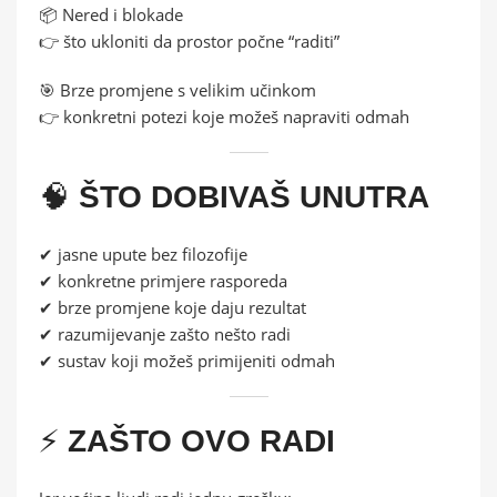
📦 Nered i blokade
👉 što ukloniti da prostor počne “raditi”
🎯 Brze promjene s velikim učinkom
👉 konkretni potezi koje možeš napraviti odmah
🧠
ŠTO DOBIVAŠ UNUTRA
✔ jasne upute bez filozofije
✔ konkretne primjere rasporeda
✔ brze promjene koje daju rezultat
✔ razumijevanje zašto nešto radi
✔ sustav koji možeš primijeniti odmah
⚡
ZAŠTO OVO RADI