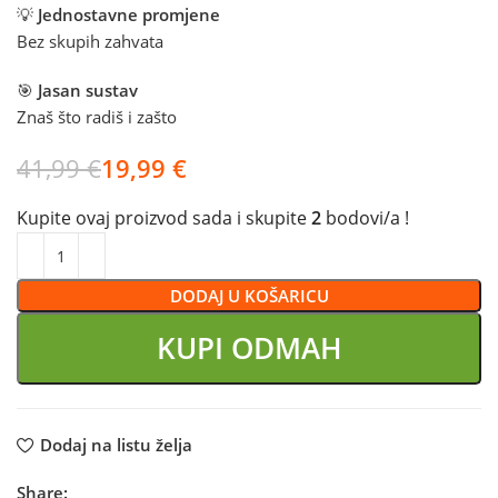
💡
Jednostavne promjene
Bez skupih zahvata
🎯
Jasan sustav
Znaš što radiš i zašto
41,99
€
19,99
€
Kupite ovaj proizvod sada i skupite
2
bodovi/a !
DODAJ U KOŠARICU
KUPI ODMAH
Dodaj na listu želja
Share: