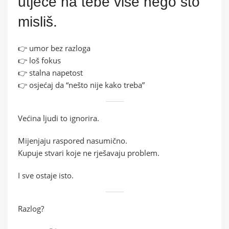
utječe na tebe više nego što
misliš.
👉 umor bez razloga
👉 loš fokus
👉 stalna napetost
👉 osjećaj da “nešto nije kako treba”
Većina ljudi to ignorira.
Mijenjaju raspored nasumično.
Kupuje stvari koje ne rješavaju problem.
I sve ostaje isto.
Razlog?