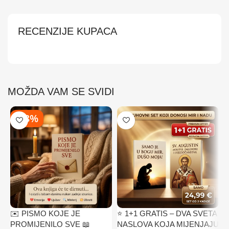
RECENZIJE KUPACA
MOŽDA VAM SE SVIDI
-43%
✉️ PISMO KOJE JE
⭐ 1+1 GRATIS – DVA SVETA
Z
PROMIJENILO SVE 📖
NASLOVA KOJA MIJENJAJU
D