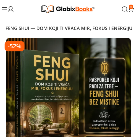
0
a
FENG SHUI — DOM KOJI TI VRAĆA MIR, FOKUS I ENERGIJU
-52%