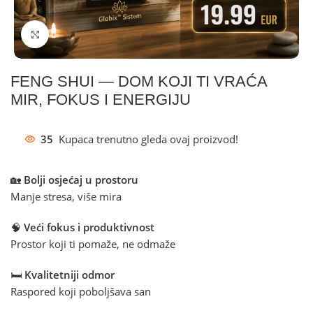
Klikni za povećanje
FENG SHUI — DOM KOJI TI VRAĆA
MIR, FOKUS I ENERGIJU
35
Kupaca trenutno gleda ovaj proizvod!
🏡
Bolji osjećaj u prostoru
Manje stresa, više mira
🧠
Veći fokus i produktivnost
Prostor koji ti pomaže, ne odmaže
🛏️
Kvalitetniji odmor
Raspored koji poboljšava san