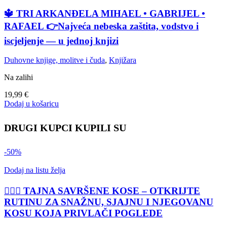
🔱 TRI ARKANĐELA MIHAEL • GABRIJEL •
RAFAEL 👉Najveća nebeska zaštita, vodstvo i
iscjeljenje — u jednoj knjizi
Duhovne knjige, molitve i čuda
,
Knjižara
Na zalihi
19,99
€
Dodaj u košaricu
DRUGI KUPCI KUPILI SU
-50%
Dodaj na listu želja
💇‍♀️✨ TAJNA SAVRŠENE KOSE – OTKRIJTE
RUTINU ZA SNAŽNU, SJAJNU I NJEGOVANU
KOSU KOJA PRIVLAČI POGLEDE