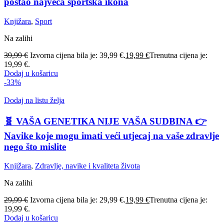
postao najveća sportska ikona
Knjižara
,
Sport
Na zalihi
39,99
€
Izvorna cijena bila je: 39,99 €.
19,99
€
Trenutna cijena je:
19,99 €.
Dodaj u košaricu
-33%
Dodaj na listu želja
🧬 VAŠA GENETIKA NIJE VAŠA SUDBINA 👉
Navike koje mogu imati veći utjecaj na vaše zdravlje
nego što mislite
Knjižara
,
Zdravlje, navike i kvaliteta života
Na zalihi
29,99
€
Izvorna cijena bila je: 29,99 €.
19,99
€
Trenutna cijena je:
19,99 €.
Dodaj u košaricu