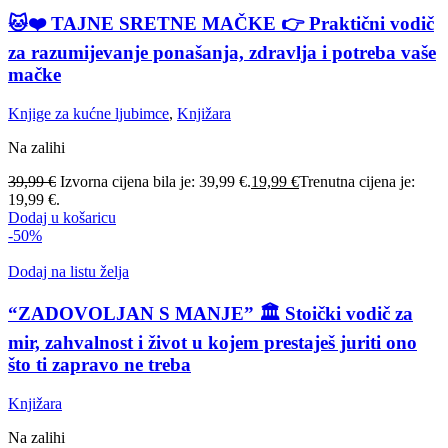
🐱❤️ TAJNE SRETNE MAČKE 👉 Praktični vodič
za razumijevanje ponašanja, zdravlja i potreba vaše
mačke
Knjige za kućne ljubimce
,
Knjižara
Na zalihi
39,99
€
Izvorna cijena bila je: 39,99 €.
19,99
€
Trenutna cijena je:
19,99 €.
Dodaj u košaricu
-50%
Dodaj na listu želja
“ZADOVOLJAN S MANJE” 🏛️ Stoički vodič za
mir, zahvalnost i život u kojem prestaješ juriti ono
što ti zapravo ne treba
Knjižara
Na zalihi