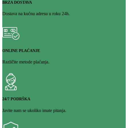
BRZA DOSTAVA
Dostava na kućnu adresu u roku 24h.
ONLINE PLAĆANJE
Različite metode plaćanja.
24/7 PODRŠKA
Javite nam se ukoliko imate pitanja.