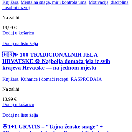
Knjižara
,
Mentalna snaga, mir i kontrola uma
,
Motivacija, disciplina
i osobni razvoj
Na zalihi
19,99
€
Dodaj u košaricu
Dodaj na listu želja
🇭🇷✨ 100 TRADICIONALNIH JELA
HRVATSKE 🍲 Najbolja domaća jela iz svih
krajeva Hrvatske — na jednom mjestu
Knjižara
,
Kuharice i domaći recepti
,
RASPRODAJA
Na zalihi
13,99
€
Dodaj u košaricu
Dodaj na listu želja
🌸1+1 GRATIS – “Tajna ženske snage” +