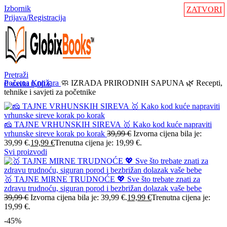
Izbornik
ZATVORI
Prijava/Registracija
Pretraži
Početna
Knjižara
🧼 IZRADA PRIRODNIH SAPUNA 🌿 Recepti,
0
stavki
0,00
€
tehnike i savjeti za početnike
🧀 TAJNE VRHUNSKIH SIREVA 🥇 Kako kod kuće napraviti
vrhunske sireve korak po korak
39,99
€
Izvorna cijena bila je:
39,99 €.
19,99
€
Trenutna cijena je: 19,99 €.
Svi proizvodi
🥇 TAJNE MIRNE TRUDNOĆE 💖 Sve što trebate znati za
zdravu trudnoću, siguran porod i bezbrižan dolazak vaše bebe
39,99
€
Izvorna cijena bila je: 39,99 €.
19,99
€
Trenutna cijena je:
19,99 €.
-45%