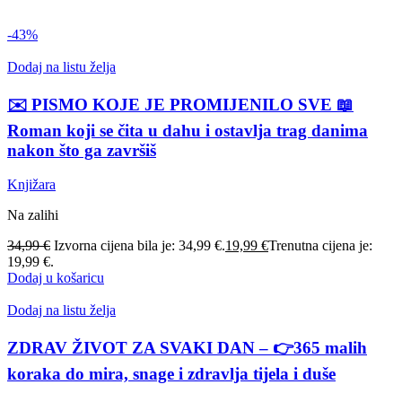
-43%
Dodaj na listu želja
✉️ PISMO KOJE JE PROMIJENILO SVE 📖
Roman koji se čita u dahu i ostavlja trag danima
nakon što ga završiš
Knjižara
Na zalihi
34,99
€
Izvorna cijena bila je: 34,99 €.
19,99
€
Trenutna cijena je:
19,99 €.
Dodaj u košaricu
Dodaj na listu želja
ZDRAV ŽIVOT ZA SVAKI DAN – 👉365 malih
koraka do mira, snage i zdravlja tijela i duše