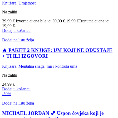
Knjižara
,
Umjetnost
Na zalihi
39,99
€
Izvorna cijena bila je: 39,99 €.
19,99
€
Trenutna cijena je:
19,99 €.
Dodaj u košaricu
Dodaj na listu želja
🔥 PAKET 2 KNJIGE: UM KOJI NE ODUSTAJE
+ TI ILI IZGOVORI
Knjižara
,
Mentalna snaga, mir i kontrola uma
Na zalihi
24,99
€
Dodaj u košaricu
-50%
Dodaj na listu želja
MICHAEL JORDAN 🏀 Uspon čovjeka koji je