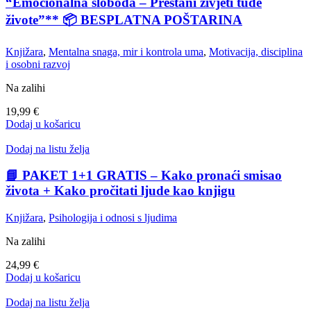
“Emocionalna sloboda – Prestani živjeti tuđe
živote”** 📦 BESPLATNA POŠTARINA
Knjižara
,
Mentalna snaga, mir i kontrola uma
,
Motivacija, disciplina
i osobni razvoj
Na zalihi
19,99
€
Dodaj u košaricu
Dodaj na listu želja
📘 PAKET 1+1 GRATIS – Kako pronaći smisao
života + Kako pročitati ljude kao knjigu
Knjižara
,
Psihologija i odnosi s ljudima
Na zalihi
24,99
€
Dodaj u košaricu
Dodaj na listu želja