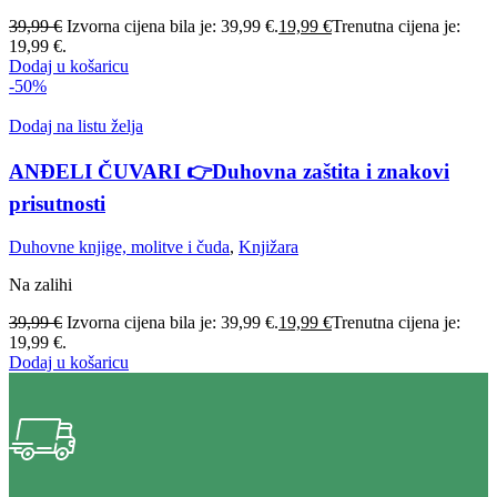
39,99
€
Izvorna cijena bila je: 39,99 €.
19,99
€
Trenutna cijena je:
19,99 €.
Dodaj u košaricu
-50%
Dodaj na listu želja
ANĐELI ČUVARI 👉Duhovna zaštita i znakovi
prisutnosti
Duhovne knjige, molitve i čuda
,
Knjižara
Na zalihi
39,99
€
Izvorna cijena bila je: 39,99 €.
19,99
€
Trenutna cijena je:
19,99 €.
Dodaj u košaricu