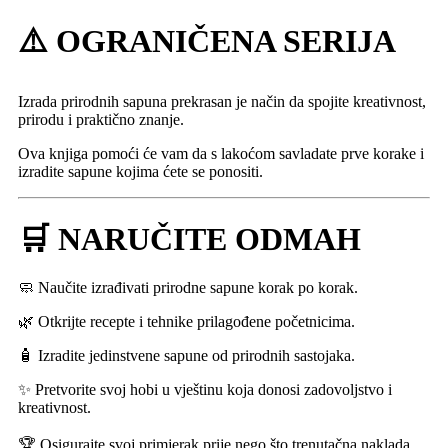
⚠️ OGRANIČENA SERIJA
Izrada prirodnih sapuna prekrasan je način da spojite kreativnost,
prirodu i praktično znanje.
Ova knjiga pomoći će vam da s lakoćom savladate prve korake i
izradite sapune kojima ćete se ponositi.
🛒 NARUČITE ODMAH
🧼 Naučite izrađivati prirodne sapune korak po korak.
🌿 Otkrijte recepte i tehnike prilagođene početnicima.
🧴 Izradite jedinstvene sapune od prirodnih sastojaka.
✨ Pretvorite svoj hobi u vještinu koja donosi zadovoljstvo i
kreativnost.
🏆 Osigurajte svoj primjerak prije nego što trenutačna naklada