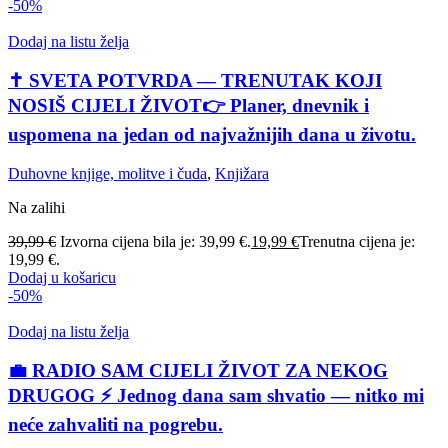
-50%
Dodaj na listu želja
✝️ SVETA POTVRDA — TRENUTAK KOJI
NOSIŠ CIJELI ŽIVOT👉 Planer, dnevnik i
uspomena na jedan od najvažnijih dana u životu.
Duhovne knjige, molitve i čuda
,
Knjižara
Na zalihi
39,99
€
Izvorna cijena bila je: 39,99 €.
19,99
€
Trenutna cijena je:
19,99 €.
Dodaj u košaricu
-50%
Dodaj na listu želja
💼 RADIO SAM CIJELI ŽIVOT ZA NEKOG
DRUGOG ⚡ Jednog dana sam shvatio — nitko mi
neće zahvaliti na pogrebu.