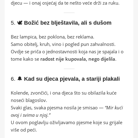
djecu — i onaj osjećaj da te nešto veće drži za ruku.
5. 🕊️
Božić bez blještavila, ali s dušom
Bez lampica, bez poklona, bez reklama.
Samo obitelj, kruh, vino i pogled pun zahvalnosti.
Ovdje se priča o jednostavnosti koja nas je spajala i o
tome kako se
radost nije kupovala, nego dijelila
.
6. 🔔
Kad su djeca pjevala, a stariji plakali
Kolende, zvončići, i ona djeca što su obilazila kuće
noseći blagoslov.
Svaki glas, svaka pjesma nosila je smisao —
“Mir kući
ovoj i svima u njoj.”
U ovom poglavlju oživljavamo pjesme koje su grijale
više od peći.