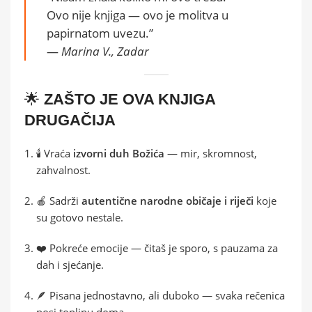
Ovo nije knjiga — ovo je molitva u
papirnatom uvezu.”
—
Marina V., Zadar
🌟
ZAŠTO JE OVA KNJIGA
DRUGAČIJA
🕯️ Vraća
izvorni duh Božića
— mir, skromnost,
zahvalnost.
🍎 Sadrži
autentične narodne običaje i riječi
koje
su gotovo nestale.
❤️ Pokreće emocije — čitaš je sporo, s pauzama za
dah i sjećanje.
🪶 Pisana jednostavno, ali duboko — svaka rečenica
nosi toplinu doma.