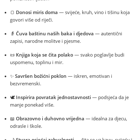
🍞
Donosi miris doma
— svijeće, kruh, vino i tišinu koja
govori više od riječi.
👵
Čuva baštinu naših baka i djedova
— autentični
zapisi, narodne molitve i pjesme.
📜
Knjiga koja se čita polako
— svako poglavlje budi
uspomenu, toplinu i mir.
✨
Savršen božićni poklon
— iskren, emotivan i
bezvremenski.
🕊️
Inspirira povratak jednostavnosti
— podsjeća da je
manje ponekad više.
📖
Obrazovno i duhovno vrijedna
— idealna za djecu,
odrasle i škole.
🌙
Stvara osjećaj zahvalnosti
— čita se uz kavu, svijeću i