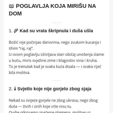
📖
POGLAVLJA KOJA MIRIŠU NA
DOM
1. 🌾
Kad su vrata škripnula i duša ušla
Božić nije počinjao darovima, nego zvukom kucanja i
tihim “raj, raj”.
U ovom poglavlju oživljava stari običaj unošenja slame
u kuću, miris svježine zime i blagoslov vina i kruha.
To je trenutak kad je svaka kuća disala — i svaka riječ
bila molitva.
2. 🕯️
Svjetlo koje nije gorjelo zbog sjaja
Nekad su svijeće gorjele ne zbog ukrasa, nego zbog
duša — živih i onih koje više nisu tu.
Ovdje otkrivamo značenje plamena, molitve uz