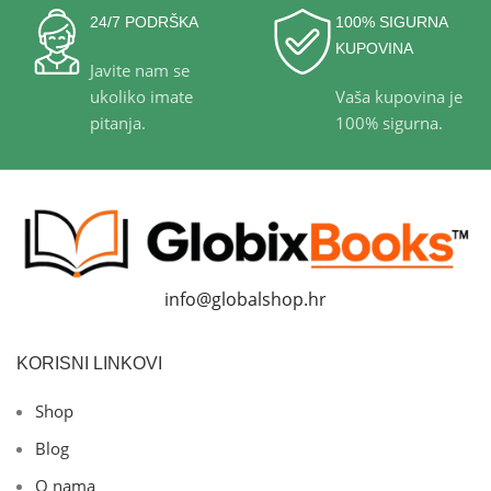
24/7 PODRŠKA
100% SIGURNA
KUPOVINA
Javite nam se
ukoliko imate
Vaša kupovina je
pitanja.
100% sigurna.
info@globalshop.hr
KORISNI LINKOVI
Shop
Blog
O nama