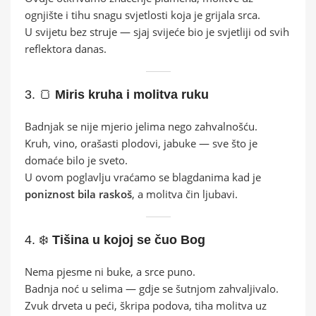
ognjište i tihu snagu svjetlosti koja je grijala srca.
U svijetu bez struje — sjaj svijeće bio je svjetliji od svih
reflektora danas.
3. 🍞
Miris kruha i molitva ruku
Badnjak se nije mjerio jelima nego zahvalnošću.
Kruh, vino, orašasti plodovi, jabuke — sve što je
domaće bilo je sveto.
U ovom poglavlju vraćamo se blagdanima kad je
poniznost bila raskoš
, a molitva čin ljubavi.
4. ❄️
Tišina u kojoj se čuo Bog
Nema pjesme ni buke, a srce puno.
Badnja noć u selima — gdje se šutnjom zahvaljivalo.
Zvuk drveta u peći, škripa podova, tiha molitva uz