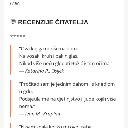
i mir.
💬
RECENZIJE ČITATELJA
⭐️⭐️⭐️⭐️⭐️
“Ova knjiga miriše na dom.
Na vosak, kruh i bakin glas.
Nikad više neću gledati Božić istim očima.”
—
Katarina P., Osijek
“Pročitao sam je jednim dahom i s knedlom
u grlu.
Podsjetila me na djetinjstvo i ljude kojih više
nema.”
—
Ivan M., Krapina
“Nisam znala koliko mi ovo treba.