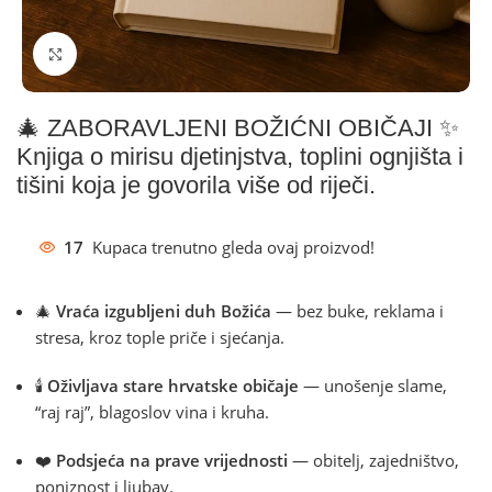
Klikni za povećanje
🎄 ZABORAVLJENI BOŽIĆNI OBIČAJI ✨
Knjiga o mirisu djetinjstva, toplini ognjišta i
tišini koja je govorila više od riječi.
17
Kupaca trenutno gleda ovaj proizvod!
🎄
Vraća izgubljeni duh Božića
— bez buke, reklama i
stresa, kroz tople priče i sjećanja.
🕯️
Oživljava stare hrvatske običaje
— unošenje slame,
“raj raj”, blagoslov vina i kruha.
❤️
Podsjeća na prave vrijednosti
— obitelj, zajedništvo,
poniznost i ljubav.