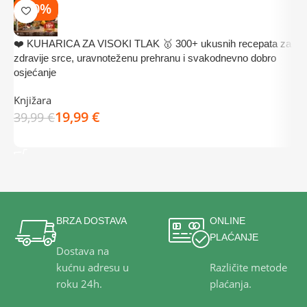
-50%
❤️ KUHARICA ZA VISOKI TLAK 🥇 300+ ukusnih recepata za
⭐
zdravije srce, uravnoteženu prehranu i svakodnevno dobro
o
osjećanje
K
Knjižara
d
19,99
€
39,99
€
DODAJ U KOŠARICU
BRZA DOSTAVA
ONLINE
PLAĆANJE
Dostava na
kućnu adresu u
Različite metode
roku 24h.
plaćanja.