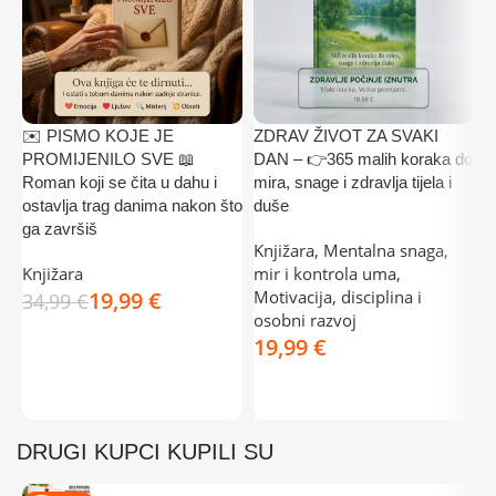
✉️ PISMO KOJE JE
ZDRAV ŽIVOT ZA SVAKI

PROMIJENILO SVE 📖
DAN – 👉365 malih koraka do
✅
Roman koji se čita u dahu i
mira, snage i zdravlja tijela i
K
ostavlja trag danima nakon što
duše
Š
ga završiš
Knjižara
,
Mentalna snaga,
K
Knjižara
mir i kontrola uma
,
k
19,99
€
Motivacija, disciplina i
34,99
€
3
osobni razvoj
DODAJ U KOŠARICU
€
DODAJ U KOŠARICU
DRUGI KUPCI KUPILI SU