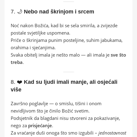
7. 🌙
Nebo nad škrinjom i srcem
Noć nakon Božića, kad bi se sela smirila, a zvijezde
postale svjetiljke uspomena.
Priče o škrinjama punim posteljine, suhim jabukama,
orahima i sjećanjima.
Svaka obitelj imala je nešto malo — ali imala je
sve što
treba
.
8. ❤️
Kad su ljudi imali manje, ali osjećali
više
Završno poglavlje — o smislu, tišini i onom
nevidljivom što je činilo Božić svetim.
Podsjetnik da blagdani nisu stvoreni za pokazivanje,
nego za
prisjećanje
.
Za vraćanje duši onoga što smo izgubili –
jednostavnost