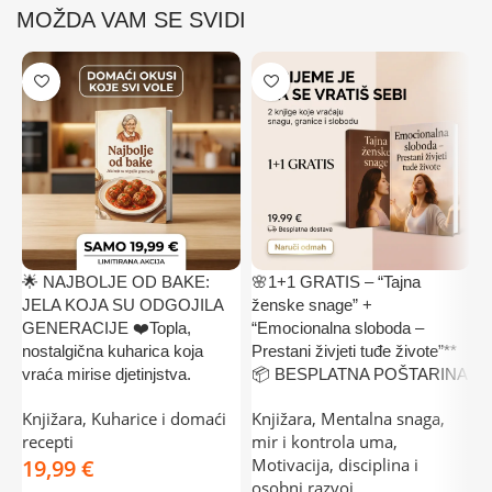
MOŽDA VAM SE SVIDI
🌟 NAJBOLJE OD BAKE:
🌸1+1 GRATIS – “Tajna

JELA KOJA SU ODGOJILA
ženske snage” +
G
GENERACIJE ❤️Topla,
“Emocionalna sloboda –
z
nostalgična kuharica koja
Prestani živjeti tuđe živote”**
k
vraća mirise djetinjstva.
📦 BESPLATNA POŠTARINA
K
Knjižara
,
Kuharice i domaći
Knjižara
,
Mentalna snaga,
r
recepti
mir i kontrola uma
,
€
Motivacija, disciplina i
osobni razvoj