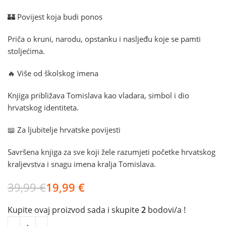
🏰 Povijest koja budi ponos
Priča o kruni, narodu, opstanku i nasljeđu koje se pamti
stoljećima.
🔥 Više od školskog imena
Knjiga približava Tomislava kao vladara, simbol i dio
hrvatskog identiteta.
📖 Za ljubitelje hrvatske povijesti
Savršena knjiga za sve koji žele razumjeti početke hrvatskog
kraljevstva i snagu imena kralja Tomislava.
39,99
€
19,99
€
Kupite ovaj proizvod sada i skupite
2
bodovi/a !