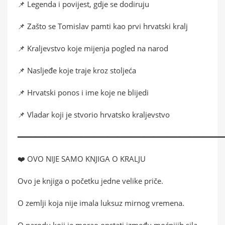
📌 Legenda i povijest, gdje se dodiruju
📌 Zašto se Tomislav pamti kao prvi hrvatski kralj
📌 Kraljevstvo koje mijenja pogled na narod
📌 Nasljeđe koje traje kroz stoljeća
📌 Hrvatski ponos i ime koje ne blijedi
📌 Vladar koji je stvorio hrvatsko kraljevstvo
━━━━━━━━━━━━━━━━━━━━━━━━━━━━━━━━━━━━━━━━━━━━━
❤️ OVO NIJE SAMO KNJIGA O KRALJU
Ovo je knjiga o početku jedne velike priče.
O zemlji koja nije imala luksuz mirnog vremena.
O narodu koji je morao opstati između moćnijih sila.