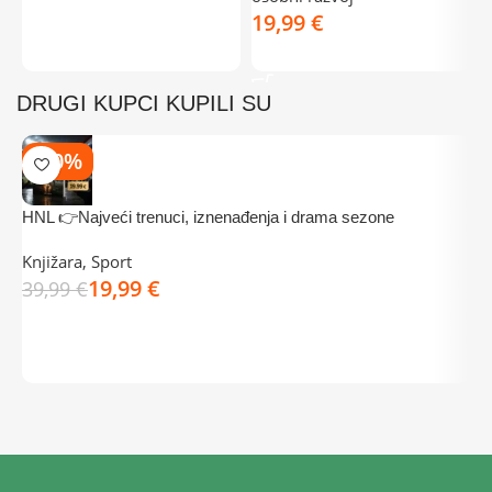
DODAJ U KOŠARICU
€
DODAJ U KOŠARICU
DRUGI KUPCI KUPILI SU
-50%
HNL 👉Najveći trenuci, iznenađenja i drama sezone
⚡
k
Knjižara
,
Sport
19,99
€
K
39,99
€
3
DODAJ U KOŠARICU