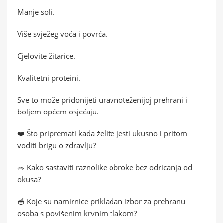
Manje soli.
Više svježeg voća i povrća.
Cjelovite žitarice.
Kvalitetni proteini.
Sve to može pridonijeti uravnoteženijoj prehrani i
boljem općem osjećaju.
❤️ Što pripremati kada želite jesti ukusno i pritom
voditi brigu o zdravlju?
🥗 Kako sastaviti raznolike obroke bez odricanja od
okusa?
🥣 Koje su namirnice prikladan izbor za prehranu
osoba s povišenim krvnim tlakom?