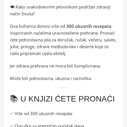
🍽️ Kako svakodnevnim jelovnikom podržati zdraviji
način života?
Ova kuharica donosi više od
300 ukusnih recepata
inspiriranih načelima uravnotežene prehrane. Pronaći
ćete jednostavna jela za doručak, ručak, večeru, salate,
juhe, priloge, zdrave međuobroke i deserte koje će
rado pripremati cijela obitelj.
Jer zdrava prehrana ne mora biti komplicirana.
Može biti jednostavna, ukusna i raznolika.
📚 U KNJIZI ĆETE PRONAĆI
✅ Više od 300 ukusnih recepata
✅ Doručke za energičan početak dana