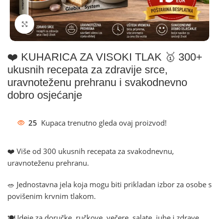
Klikni za povećanje
❤️ KUHARICA ZA VISOKI TLAK 🥇 300+
ukusnih recepata za zdravije srce,
uravnoteženu prehranu i svakodnevno
dobro osjećanje
25
Kupaca trenutno gleda ovaj proizvod!
❤️ Više od 300 ukusnih recepata za svakodnevnu,
uravnoteženu prehranu.
🥗 Jednostavna jela koja mogu biti prikladan izbor za osobe s
povišenim krvnim tlakom.
🍽️ Ideje za doručke, ručkove, večere, salate, juhe i zdrave