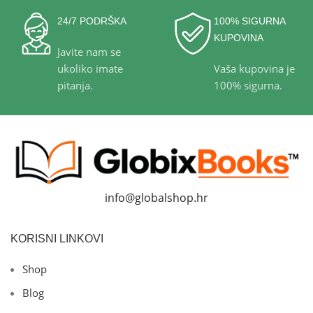
24/7 PODRŠKA
100% SIGURNA
KUPOVINA
Javite nam se
ukoliko imate
Vaša kupovina je
pitanja.
100% sigurna.
info@globalshop.hr
KORISNI LINKOVI
Shop
Blog