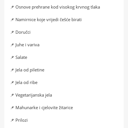
📌 Osnove prehrane kod visokog krvnog tlaka
📌 Namirnice koje vrijedi češće birati
📌 Doručci
📌 Juhe i variva
📌 Salate
📌 Jela od piletine
📌 Jela od ribe
📌 Vegetarijanska jela
📌 Mahunarke i cjelovite žitarice
📌 Prilozi