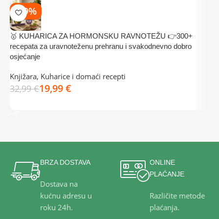
-39%
🥇 KUHARICA ZA HORMONSKU RAVNOTEŽU 👉300+

recepata za uravnoteženu prehranu i svakodnevno dobro
K
osjećanje
3
Knjižara
,
Kuharice i domaći recepti
19,99
€
32,99
€
DODAJ U KOŠARICU
BRZA DOSTAVA
ONLINE
PLAĆANJE
Dostava na
kućnu adresu u
Različite metode
roku 24h.
plaćanja.