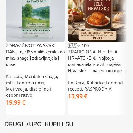
ZDRAV ŽIVOT ZA SVAKI
🇭🇷✨ 100

DAN – 👉365 malih koraka do
TRADICIONALNIH JELA
J
mira, snage i zdravlja tijela i
HRVATSKE 🍲 Najbolja
G
duše
domaća jela iz svih krajeva
n
Hrvatske — na jednom mjestu
v
Knjižara
,
Mentalna snaga,
mir i kontrola uma
,
Knjižara
,
Kuharice i domaći
K
Motivacija, disciplina i
recepti
,
RASPRODAJA
r
osobni razvoj
€
€
DODAJ U KOŠARICU
DODAJ U KOŠARICU
DRUGI KUPCI KUPILI SU