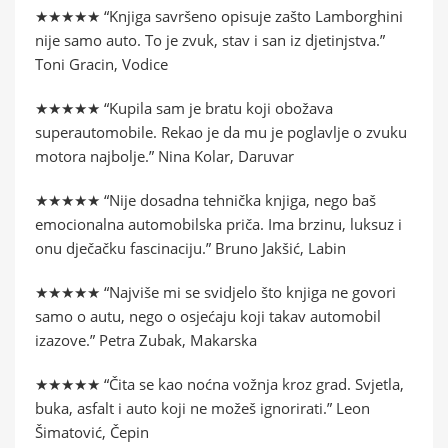
★★★★★ “Knjiga savršeno opisuje zašto Lamborghini
nije samo auto. To je zvuk, stav i san iz djetinjstva.”
Toni Gracin, Vodice
★★★★★ “Kupila sam je bratu koji obožava
superautomobile. Rekao je da mu je poglavlje o zvuku
motora najbolje.” Nina Kolar, Daruvar
★★★★★ “Nije dosadna tehnička knjiga, nego baš
emocionalna automobilska priča. Ima brzinu, luksuz i
onu dječačku fascinaciju.” Bruno Jakšić, Labin
★★★★★ “Najviše mi se svidjelo što knjiga ne govori
samo o autu, nego o osjećaju koji takav automobil
izazove.” Petra Zubak, Makarska
★★★★★ “Čita se kao noćna vožnja kroz grad. Svjetla,
buka, asfalt i auto koji ne možeš ignorirati.” Leon
Šimatović, Čepin