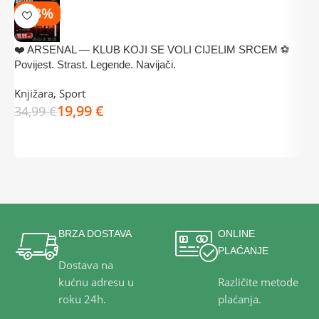
-43%
❤️ ARSENAL — KLUB KOJI SE VOLI CIJELIM SRCEM ⚽

Povijest. Strast. Legende. Navijači.
n
Knjižara
,
Sport
K
19,99
€
d
34,99
€
3
DODAJ U KOŠARICU
BRZA DOSTAVA
ONLINE
PLAĆANJE
Dostava na
kućnu adresu u
Različite metode
roku 24h.
plaćanja.