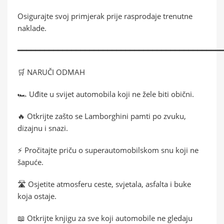
Osigurajte svoj primjerak prije rasprodaje trenutne
naklade.
━━━━━━━━━━━━━━━━━━━━━━━━━━━━━━━━━━━━━━━━━━━━━
🛒 NARUČI ODMAH
🏎️ Uđite u svijet automobila koji ne žele biti obični.
🔥 Otkrijte zašto se Lamborghini pamti po zvuku,
dizajnu i snazi.
⚡ Pročitajte priču o superautomobilskom snu koji ne
šapuće.
🛣️ Osjetite atmosferu ceste, svjetala, asfalta i buke
koja ostaje.
📖 Otkrijte knjigu za sve koji automobile ne gledaju