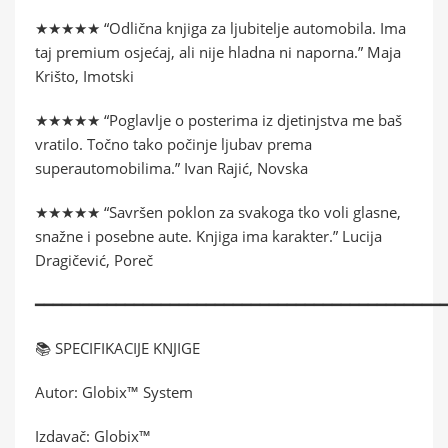
★★★★★ “Odlična knjiga za ljubitelje automobila. Ima
taj premium osjećaj, ali nije hladna ni naporna.” Maja
Krišto, Imotski
★★★★★ “Poglavlje o posterima iz djetinjstva me baš
vratilo. Točno tako počinje ljubav prema
superautomobilima.” Ivan Rajić, Novska
★★★★★ “Savršen poklon za svakoga tko voli glasne,
snažne i posebne aute. Knjiga ima karakter.” Lucija
Dragičević, Poreč
━━━━━━━━━━━━━━━━━━━━━━━━━━━━━━━━━━━━━━━━━━━━━
📚 SPECIFIKACIJE KNJIGE
Autor: Globix™ System
Izdavač: Globix™