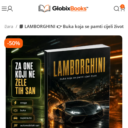
0
njižara
📘 LAMBORGHINI 👉 Buka koja se pamti cijeli život
-50%