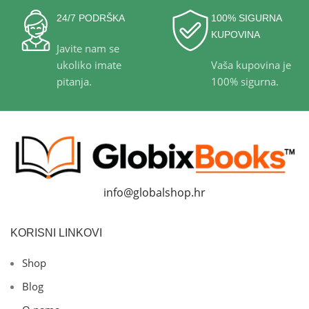
24/7 PODRŠKA
100% SIGURNA
KUPOVINA
Javite nam se
ukoliko imate
Vaša kupovina je
pitanja.
100% sigurna.
info@globalshop.hr
KORISNI LINKOVI
Shop
Blog