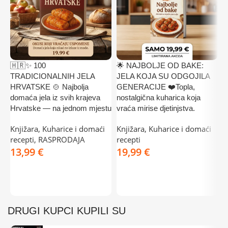
🇭🇷✨ 100
🌟 NAJBOLJE OD BAKE:

TRADICIONALNIH JELA
JELA KOJA SU ODGOJILA
✅
HRVATSKE 🍲 Najbolja
GENERACIJE ❤️Topla,
K
domaća jela iz svih krajeva
nostalgična kuharica koja
Š
Hrvatske — na jednom mjestu
vraća mirise djetinjstva.
K
Knjižara
,
Kuharice i domaći
Knjižara
,
Kuharice i domaći
k
recepti
,
RASPRODAJA
recepti
3
€
€
DODAJ U KOŠARICU
DODAJ U KOŠARICU
DRUGI KUPCI KUPILI SU