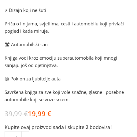
⚡ Dizajn koji ne šuti
Priča o linijama, svjetlima, cesti i automobilu koji privlači
pogled i kada miruje.
🛣️ Automobilski san
Knjiga vodi kroz emociju superautomobila koji mnogi
sanjaju još od djetinjstva.
📖 Poklon za ljubitelje auta
Savršena knjiga za sve koji vole snažne, glasne i posebne
automobile koji se voze srcem.
39,99
€
19,99
€
Kupite ovaj proizvod sada i skupite
2
bodovi/a !