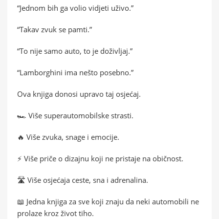
“Jednom bih ga volio vidjeti uživo.”
“Takav zvuk se pamti.”
“To nije samo auto, to je doživljaj.”
“Lamborghini ima nešto posebno.”
Ova knjiga donosi upravo taj osjećaj.
🏎️ Više superautomobilske strasti.
🔥 Više zvuka, snage i emocije.
⚡ Više priče o dizajnu koji ne pristaje na običnost.
🛣️ Više osjećaja ceste, sna i adrenalina.
📖 Jedna knjiga za sve koji znaju da neki automobili ne
prolaze kroz život tiho.