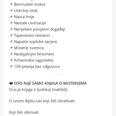
📌 Bermudski trokut
📌 Uskršnji otok
📌 Nazca linije
📌 Nestale civilizacije
📌 Neriješeni povijesni događaji
📌 Tajanstveni nestanci
📌 Najveće svjetske zavjere
📌 Misteriji svemira
📌 Neobjašnjivi fenomeni
📌 Arheološke zagonetke
📌 100 pitanja bez odgovora
❤️ OVO NIJE SAMO KNJIGA O MISTERIJIMA
Ovo je knjiga o ljudskoj znatiželji.
O onom dijelu nas koji želi istraživati.
Koji želi otkrivati.