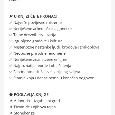
🔎 U KNJIZI ĆETE PRONAĆI
✅ Najveće povijesne misterije
✅ Neriješene arheološke zagonetke
✅ Tajne drevnih civilizacija
✅ Izgubljene gradove i kulture
✅ Misteriozne nestanke ljudi, brodova i zrakoplova
✅ Neobične prirodne fenomene
✅ Neriješene znanstvene enigme
✅ Najpoznatije teorije i objašnjenja
✅ Fascinantne slučajeve iz cijelog svijeta
✅ Pitanja koja i danas nemaju konačan odgovor
🧠 POGLAVLJA KNJIGE
📌 Atlantida – izgubljeni grad
📌 Piramide i njihova tajna
📌 Stonehenge