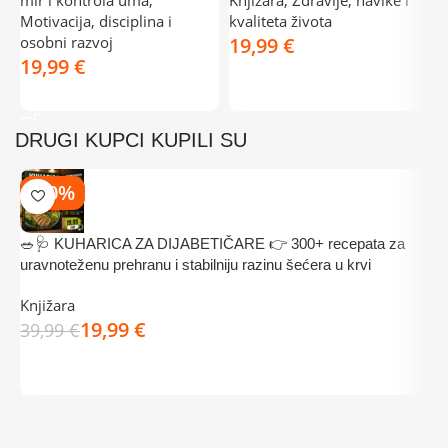
Motivacija, disciplina i
kvaliteta života
osobni razvoj
€
€
DODAJ U KOŠARICU
DODAJ U KOŠARICU
DRUGI KUPCI KUPILI SU
-50%
🥗🩺 KUHARICA ZA DIJABETIČARE 👉 300+ recepata za

uravnoteženu prehranu i stabilniju razinu šećera u krvi
m
Knjižara
K
19,99
€
39,99
€
3
DODAJ U KOŠARICU