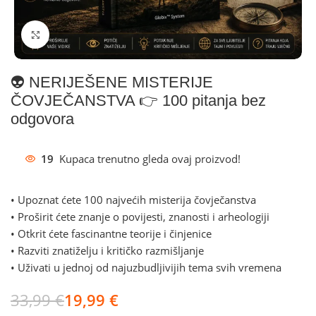
Klikni za povećanje
👽 NERIJEŠENE MISTERIJE
ČOVJEČANSTVA 👉 100 pitanja bez
odgovora
19
Kupaca trenutno gleda ovaj proizvod!
• Upoznat ćete 100 najvećih misterija čovječanstva
• Proširit ćete znanje o povijesti, znanosti i arheologiji
• Otkrit ćete fascinantne teorije i činjenice
• Razviti znatiželju i kritičko razmišljanje
• Uživati u jednoj od najuzbudljivijih tema svih vremena
33,99
€
19,99
€