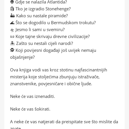
👽 Gdje se nalazila Atlantida?
🗿 Tko je izgradio Stonehenge?
🏜️ Kako su nastale piramide?
🌊 Što se dogodilo u Bermudskom trokutu?
🛸 Jesmo li sami u svemiru?
📜 Koje tajne skrivaju drevne civilizacije?
🏝️ Zašto su nestali cijeli narodi?
🕵️ Koji povijesni događaji još uvijek nemaju
objašnjenje?
Ova knjiga vodi vas kroz stotinu najfascinantnijih
misterija koje stoljećima zbunjuju istraživače,
znanstvenike, povjesničare i obične ljude.
Neke će vas iznenaditi.
Neke će vas šokirati.
A neke će vas natjerati da preispitate sve što mislite da
znate.