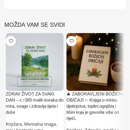
MOŽDA VAM SE SVIDI
ZDRAV ŽIVOT ZA SVAKI
🎄 ZABORAVLJENI BOŽIĆNI

DAN – 👉365 malih koraka do
OBIČAJI ✨ Knjiga o mirisu
L
mira, snage i zdravlja tijela i
djetinjstva, toplini ognjišta i
L
duše
tišini koja je govorila više od
K
riječi.
Knjižara
,
Mentalna snaga,
r
mir i kontrola uma
,
Knjižara
,
Zdravlje, navike i