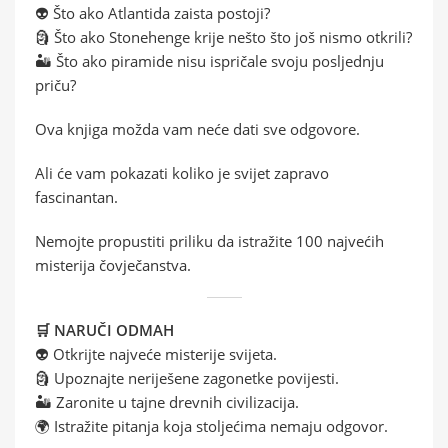
👽 Što ako Atlantida zaista postoji?
🗿 Što ako Stonehenge krije nešto što još nismo otkrili?
🏜️ Što ako piramide nisu ispričale svoju posljednju
priču?
Ova knjiga možda vam neće dati sve odgovore.
Ali će vam pokazati koliko je svijet zapravo
fascinantan.
Nemojte propustiti priliku da istražite 100 najvećih
misterija čovječanstva.
🛒 NARUČI ODMAH
👽 Otkrijte najveće misterije svijeta.
🗿 Upoznajte neriješene zagonetke povijesti.
🏜️ Zaronite u tajne drevnih civilizacija.
🌍 Istražite pitanja koja stoljećima nemaju odgovor.