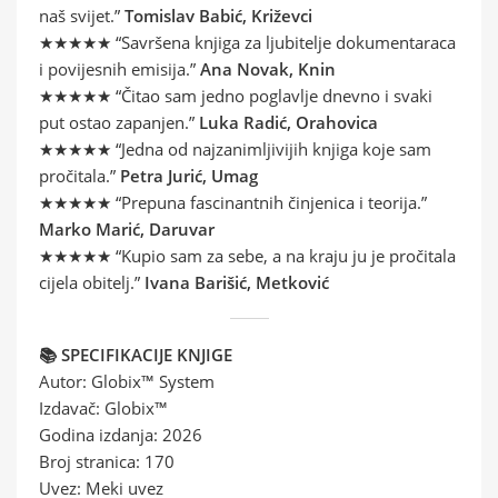
naš svijet.”
Tomislav Babić, Križevci
★★★★★ “Savršena knjiga za ljubitelje dokumentaraca
i povijesnih emisija.”
Ana Novak, Knin
★★★★★ “Čitao sam jedno poglavlje dnevno i svaki
put ostao zapanjen.”
Luka Radić, Orahovica
★★★★★ “Jedna od najzanimljivijih knjiga koje sam
pročitala.”
Petra Jurić, Umag
★★★★★ “Prepuna fascinantnih činjenica i teorija.”
Marko Marić, Daruvar
★★★★★ “Kupio sam za sebe, a na kraju ju je pročitala
cijela obitelj.”
Ivana Barišić, Metković
📚 SPECIFIKACIJE KNJIGE
Autor: Globix™ System
Izdavač: Globix™
Godina izdanja: 2026
Broj stranica: 170
Uvez: Meki uvez