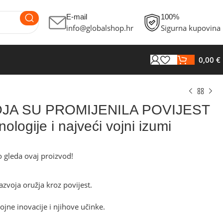
E-mail
100%
info@globalshop.hr
Sigurna kupovina
0,00
€
KOJA SU PROMIJENILA POVIJEST
ologije i najveći vojni izumi
 gleda ovaj proizvod!
€
€
azvoja oružja kroz povijest.
ojne inovacije i njihove učinke.
€
€