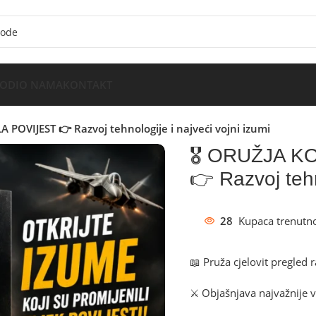
VODI
O NAMA
KONTAKT
 POVIJEST 👉 Razvoj tehnologije i najveći vojni izumi
🎖️ ORUŽJA 
👉 Razvoj tehn
28
Kupaca trenutno
📖 Pruža cjelovit pregled r
⚔️ Objašnjava najvažnije v