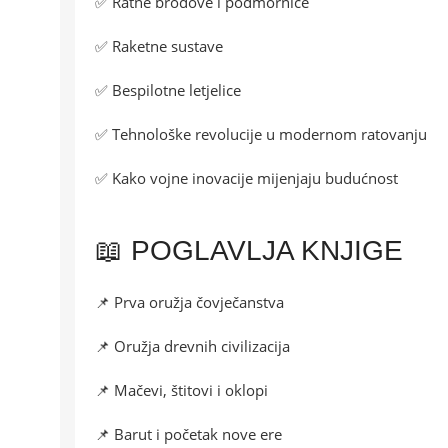
✅ Ratne brodove i podmornice
✅ Raketne sustave
✅ Bespilotne letjelice
✅ Tehnološke revolucije u modernom ratovanju
✅ Kako vojne inovacije mijenjaju budućnost
📖 POGLAVLJA KNJIGE
📌 Prva oružja čovječanstva
📌 Oružja drevnih civilizacija
📌 Mačevi, štitovi i oklopi
📌 Barut i početak nove ere