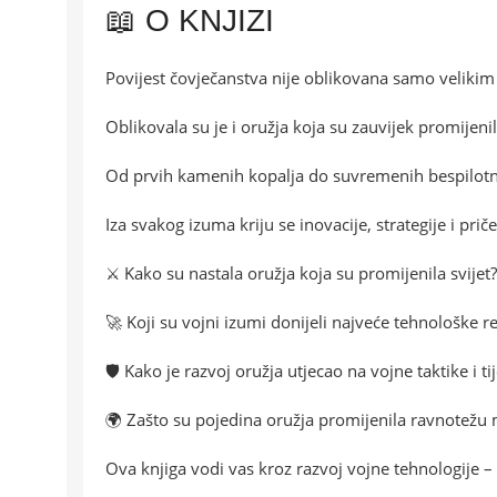
📖 O KNJIZI
Povijest čovječanstva nije oblikovana samo veliki
Oblikovala su je i oružja koja su zauvijek promijeni
Od prvih kamenih kopalja do suvremenih bespilotnih l
Iza svakog izuma kriju se inovacije, strategije i prič
⚔️ Kako su nastala oružja koja su promijenila svijet?
🚀 Koji su vojni izumi donijeli najveće tehnološke r
🛡️ Kako je razvoj oružja utjecao na vojne taktike i ti
🌍 Zašto su pojedina oružja promijenila ravnotež
Ova knjiga vodi vas kroz razvoj vojne tehnologije –