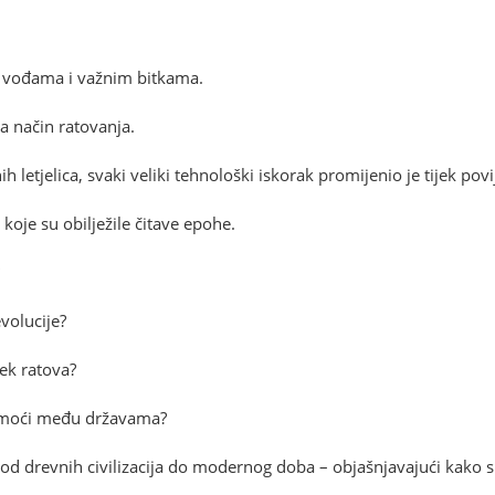
m vođama i važnim bitkama.
la način ratovanja.
etjelica, svaki veliki tehnološki iskorak promijenio je tijek povije
e koje su obilježile čitave epohe.
evolucije?
jek ratova?
u moći među državama?
 od drevnih civilizacija do modernog doba – objašnjavajući kako su