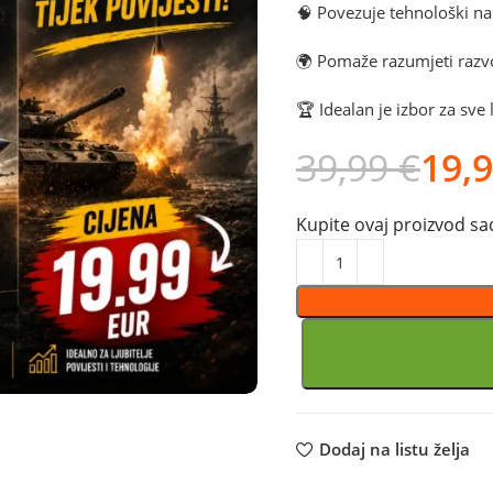
🧠 Povezuje tehnološki n
🌍 Pomaže razumjeti razvoj
🏆 Idealan je izbor za sve 
39,99
€
19,
Kupite ovaj proizvod sad
Dodaj na listu želja