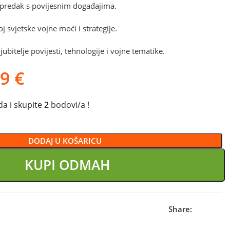
apredak s povijesnim događajima.
 svjetske vojne moći i strategije.
ljubitelje povijesti, tehnologije i vojne tematike.
99
€
a i skupite
2
bodovi/a !
DODAJ U KOŠARICU
KUPI ODMAH
Share: