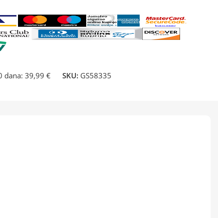
30 dana:
39,99 €
SKU:
GS58335