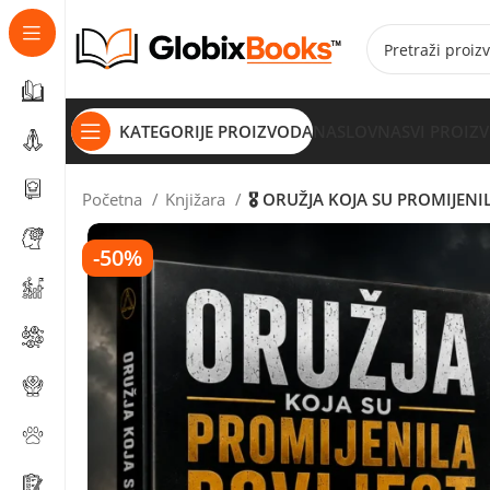
KATEGORIJE PROIZVODA
NASLOVNA
SVI PROIZ
Početna
Knjižara
🎖️ ORUŽJA KOJA SU PROMIJENILA
-50%