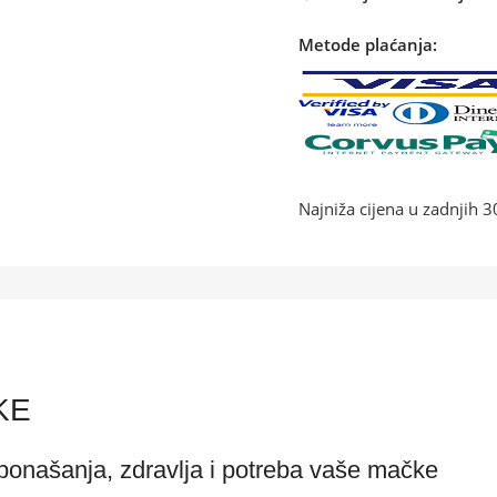
Metode plaćanja:
Najniža cijena u zadnjih 
KE
 ponašanja, zdravlja i potreba vaše mačke