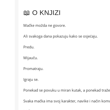
📖 O KNJIZI
Mačke možda ne govore.
Ali svakoga dana pokazuju kako se osjećaju.
Predu.
Mijauču.
Promatraju.
Igraju se.
Ponekad se povuku u miran kutak, a ponekad traže
Svaka mačka ima svoj karakter, navike i način komu