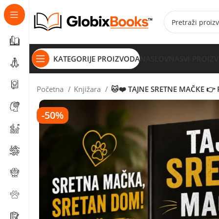
KATEGORIJE PROIZVODA
NASLOVNA
SVI PROIZ
Početna
Knjižara
🐱❤️ TAJNE SRETNE MAČKE 👉 Pr
-50%