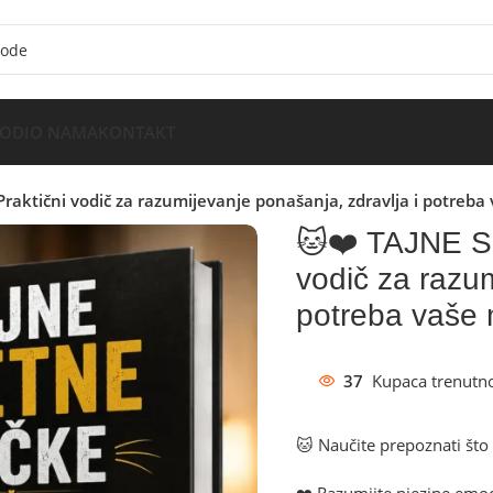
VODI
O NAMA
KONTAKT
aktični vodič za razumijevanje ponašanja, zdravlja i potreba
🐱❤️ TAJNE 
vodič za razum
potreba vaše
37
Kupaca trenutno
🐱 Naučite prepoznati št