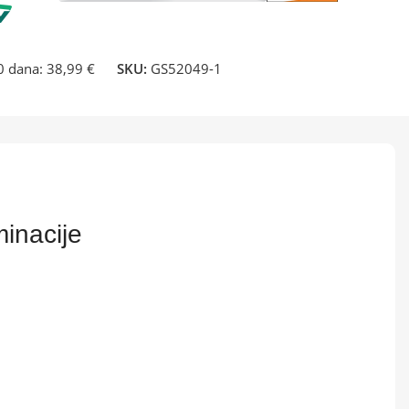
30 dana:
38,99 €
SKU:
GS52049-1
inacije