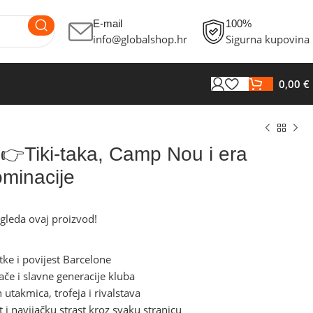
E-mail
100%
info@globalshop.hr
Sigurna kupovina
0,00
€
Tiki-taka, Camp Nou i era
minacije
€
€
gleda ovaj proizvod!
€
€
tke i povijest Barcelone
če i slavne generacije kluba
h utakmica, trofeja i rivalstava
t i navijačku strast kroz svaku stranicu