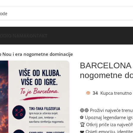
VODI
O NAMA
KONTAKT
 Nou i era nogometne dominacije
BARCELONA 👉
nogometne do
34
Kupca trenutno 
🔵🔴 Proživi najveće trenu
⚽ Upoznaj legendarne igra
🏆 Otkrij priče iza najveći
❤️ Osjeti emociju, identite