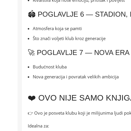
Rivalstva koja nose emociju, pritisak i povijest
🏟️ POGLAVLJE 6 — STADION,
Atmosfera koja se pamti
Što znači voljeti klub kroz generacije
🚀 POGLAVLJE 7 — NOVA ER
Budućnost kluba
Nova generacija i povratak velikih ambicija
❤️ OVO NIJE SAMO KNJIG
👉 Ovo je posveta klubu koji je milijunima ljudi po
Idealna za: