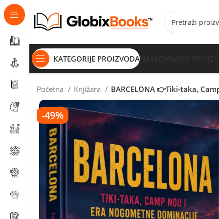
KATEGORIJE PROIZVODA
NASLOVNA
SVI PROIZ
Početna
Knjižara
BARCELONA 👉Tiki-taka, Camp
-49%