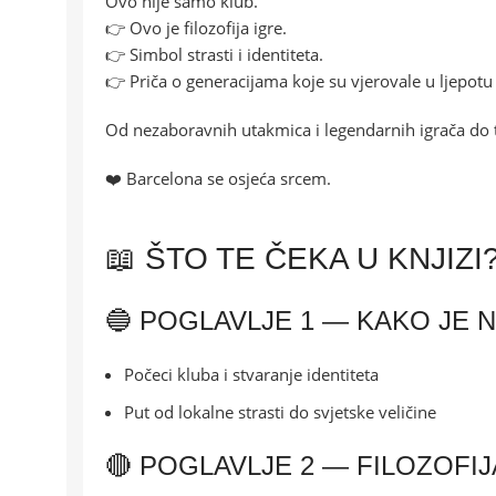
Ovo nije samo klub.
👉 Ovo je filozofija igre.
👉 Simbol strasti i identiteta.
👉 Priča o generacijama koje su vjerovale u ljepot
Od nezaboravnih utakmica i legendarnih igrača do t
❤️ Barcelona se osjeća srcem.
📖 ŠTO TE ČEKA U KNJIZI
🔵 POGLAVLJE 1 — KAKO JE
Počeci kluba i stvaranje identiteta
Put od lokalne strasti do svjetske veličine
🔴 POGLAVLJE 2 — FILOZOFI