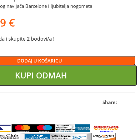
og navijača Barcelone i ljubitelja nogometa
99
€
a i skupite
2
bodovi/a !
DODAJ U KOŠARICU
KUPI ODMAH
Share: