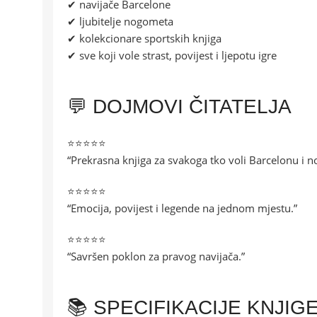
✔ navijače Barcelone
✔ ljubitelje nogometa
✔ kolekcionare sportskih knjiga
✔ sve koji vole strast, povijest i ljepotu igre
💬 DOJMOVI ČITATELJA
⭐⭐⭐⭐⭐
“Prekrasna knjiga za svakoga tko voli Barcelonu i 
⭐⭐⭐⭐⭐
“Emocija, povijest i legende na jednom mjestu.”
⭐⭐⭐⭐⭐
“Savršen poklon za pravog navijača.”
📚 SPECIFIKACIJE KNJIG