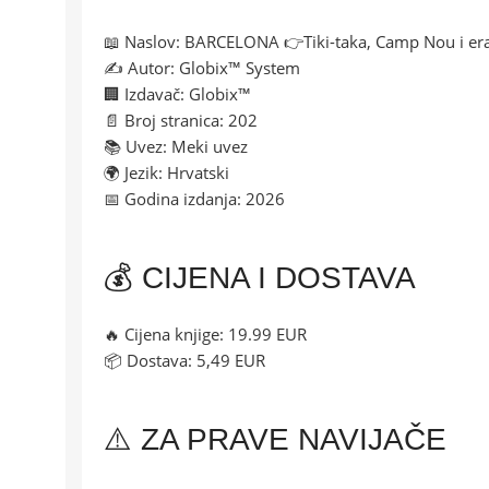
📖 Naslov: BARCELONA 👉Tiki-taka, Camp Nou i e
✍ Autor: Globix™ System
🏢 Izdavač: Globix™
📄 Broj stranica: 202
📚 Uvez: Meki uvez
🌍 Jezik: Hrvatski
📅 Godina izdanja: 2026
💰 CIJENA I DOSTAVA
🔥 Cijena knjige: 19.99 EUR
📦 Dostava: 5,49 EUR
⚠️ ZA PRAVE NAVIJAČE