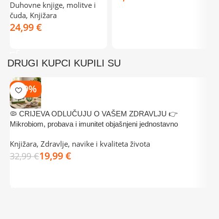
Duhovne knjige, molitve i
DODAJ U KOŠARICU
čuda
,
Knjižara
€
DODAJ U KOŠARICU
DRUGI KUPCI KUPILI SU
-39%
🦠 CRIJEVA ODLUČUJU O VAŠEM ZDRAVLJU 👉

Mikrobiom, probava i imunitet objašnjeni jednostavno
n
Knjižara
,
Zdravlje, navike i kvaliteta života
K
19,99
€
32,99
€
2
DODAJ U KOŠARICU