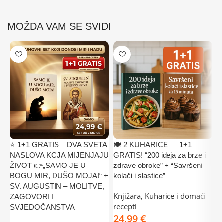
MOŽDA VAM SE SVIDI
⭐ 1+1 GRATIS – DVA SVETA
🍽️ 2 KUHARICE — 1+1

NASLOVA KOJA MIJENJAJU
GRATIS! “200 ideja za brze i
–
ŽIVOT 👉„SAMO JE U
zdrave obroke” + “Savršeni
U
BOGU MIR, DUŠO MOJA!“ +
kolači i slastice”
K
SV. AUGUSTIN – MOLITVE,
Knjižara
,
Kuharice i domaći
r
ZAGOVORI I
recepti
SVJEDOČANSTVA
€