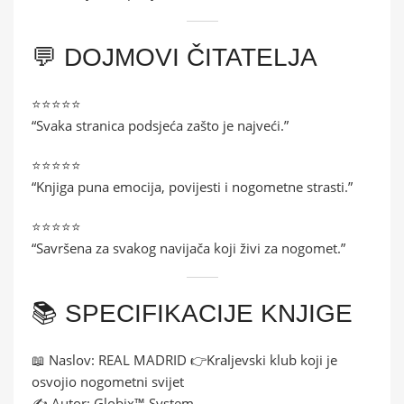
💬 DOJMOVI ČITATELJA
⭐⭐⭐⭐⭐
“Svaka stranica podsjeća zašto je najveći.”
⭐⭐⭐⭐⭐
“Knjiga puna emocija, povijesti i nogometne strasti.”
⭐⭐⭐⭐⭐
“Savršena za svakog navijača koji živi za nogomet.”
📚 SPECIFIKACIJE KNJIGE
📖 Naslov: REAL MADRID 👉Kraljevski klub koji je
osvojio nogometni svijet
✍ Autor: Globix™ System