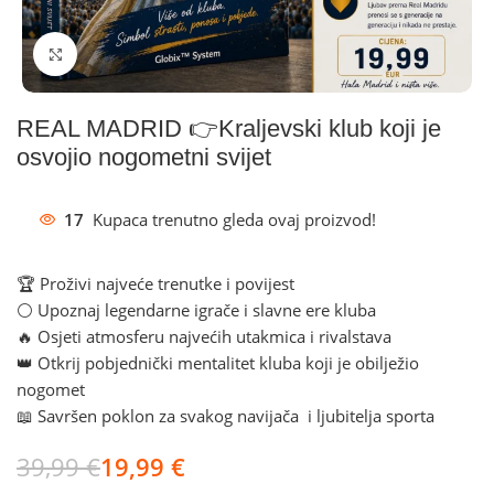
Klikni za povećanje
REAL MADRID 👉Kraljevski klub koji je
osvojio nogometni svijet
17
Kupaca trenutno gleda ovaj proizvod!
🏆 Proživi najveće trenutke i povijest
⚪ Upoznaj legendarne igrače i slavne ere kluba
🔥 Osjeti atmosferu najvećih utakmica i rivalstava
👑 Otkrij pobjednički mentalitet kluba koji je obilježio
nogomet
📖 Savršen poklon za svakog navijača i ljubitelja sporta
39,99
€
19,99
€