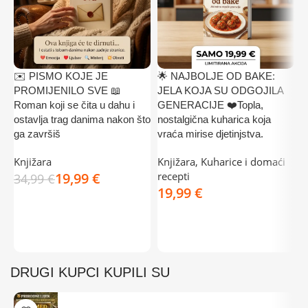
✉️ PISMO KOJE JE
🌟 NAJBOLJE OD BAKE:

PROMIJENILO SVE 📖
JELA KOJA SU ODGOJILA
✅
Roman koji se čita u dahu i
GENERACIJE ❤️Topla,
K
ostavlja trag danima nakon što
nostalgična kuharica koja
Š
ga završiš
vraća mirise djetinjstva.
K
Knjižara
Knjižara
,
Kuharice i domaći
k
19,99
€
recepti
34,99
€
3
€
DODAJ U KOŠARICU
DODAJ U KOŠARICU
DRUGI KUPCI KUPILI SU