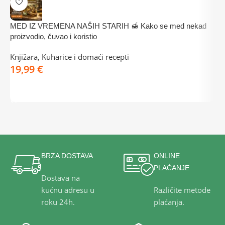
MED IZ VREMENA NAŠIH STARIH 🍯 Kako se med nekad

proizvodio, čuvao i koristio
s
Knjižara
,
Kuharice i domaći recepti
K
€
3
DODAJ U KOŠARICU
BRZA DOSTAVA
ONLINE
PLAĆANJE
Dostava na
kućnu adresu u
Različite metode
roku 24h.
plaćanja.