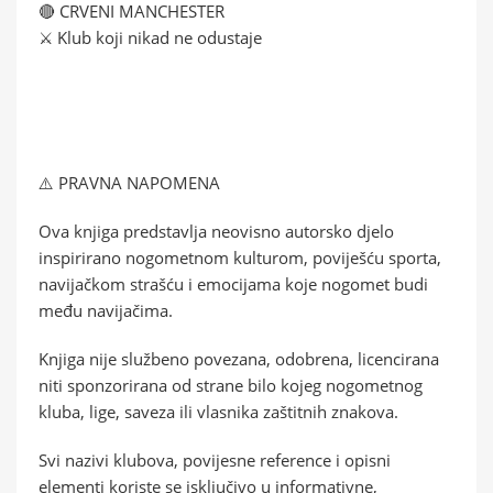
🔴 CRVENI MANCHESTER
⚔️ Klub koji nikad ne odustaje
⚠️ PRAVNA NAPOMENA
Ova knjiga predstavlja neovisno autorsko djelo
inspirirano nogometnom kulturom, poviješću sporta,
navijačkom strašću i emocijama koje nogomet budi
među navijačima.
Knjiga nije službeno povezana, odobrena, licencirana
niti sponzorirana od strane bilo kojeg nogometnog
kluba, lige, saveza ili vlasnika zaštitnih znakova.
Svi nazivi klubova, povijesne reference i opisni
elementi koriste se isključivo u informativne,