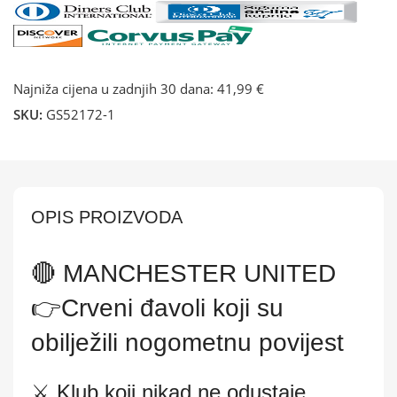
Najniža cijena u zadnjih 30 dana:
41,99 €
SKU:
GS52172-1
OPIS PROIZVODA
🔴 MANCHESTER UNITED
👉Crveni đavoli koji su
obilježili nogometnu povijest
⚔️ Klub koji nikad ne odustaje