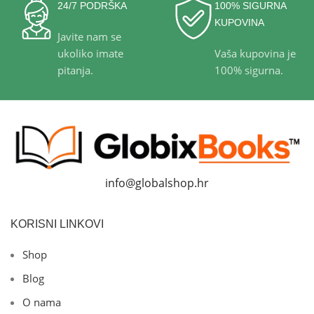
24/7 PODRŠKA
100% SIGURNA
KUPOVINA
Javite nam se
ukoliko imate
Vaša kupovina je
pitanja.
100% sigurna.
info@globalshop.hr
KORISNI LINKOVI
Shop
Blog
O nama