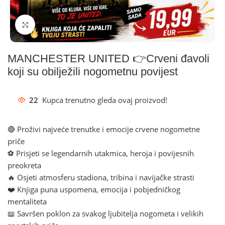
Klikni za povećanje
MANCHESTER UNITED 👉Crveni đavoli
koji su obilježili nogometnu povijest
22
Kupca trenutno gleda ovaj proizvod!
🔴 Proživi najveće trenutke i emocije crvene nogometne
priče
⚽ Prisjeti se legendarnih utakmica, heroja i povijesnih
preokreta
🔥 Osjeti atmosferu stadiona, tribina i navijačke strasti
❤️ Knjiga puna uspomena, emocija i pobjedničkog
mentaliteta
📖 Savršen poklon za svakog ljubitelja nogometa i velikih