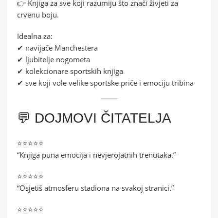
👉 Knjiga za sve koji razumiju što znači živjeti za
crvenu boju.
Idealna za:
✔ navijače Manchestera
✔ ljubitelje nogometa
✔ kolekcionare sportskih knjiga
✔ sve koji vole velike sportske priče i emociju tribina
💬 DOJMOVI ČITATELJA
⭐⭐⭐⭐⭐
“Knjiga puna emocija i nevjerojatnih trenutaka.”
⭐⭐⭐⭐⭐
“Osjetiš atmosferu stadiona na svakoj stranici.”
⭐⭐⭐⭐⭐