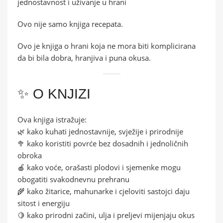
jednostavnost i uživanje u hrani
Ovo nije samo knjiga recepata.
Ovo je knjiga o hrani koja ne mora biti komplicirana
da bi bila dobra, hranjiva i puna okusa.
✨ O KNJIZI
Ova knjiga istražuje:
🌿 kako kuhati jednostavnije, svježije i prirodnije
🥦 kako koristiti povrće bez dosadnih i jednoličnih
obroka
🍎 kako voće, orašasti plodovi i sjemenke mogu
obogatiti svakodnevnu prehranu
🌾 kako žitarice, mahunarke i cjeloviti sastojci daju
sitost i energiju
🍋 kako prirodni začini, ulja i preljevi mijenjaju okus