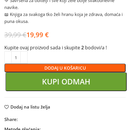
💚 Savršena za obitelji i sve koji žele bolje svakodnevne
navike.
📖 Knjiga za svakoga tko želi hranu koja je zdrava, domaća i
puna okusa.
39,99
€
19,99
€
Kupite ovaj proizvod sada i skupite
2
bodovi/a !
DODAJ U KOŠARICU
KUPI ODMAH
Dodaj na listu želja
Share:
Metode plaćanja: