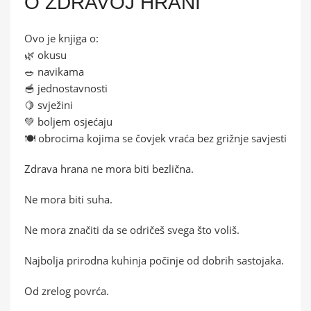
O ZDRAVOJ HRANI
Ovo je knjiga o:
🌿 okusu
🥗 navikama
🥣 jednostavnosti
🍋 svježini
💚 boljem osjećaju
🍽️ obrocima kojima se čovjek vraća bez grižnje savjesti
Zdrava hrana ne mora biti bezlična.
Ne mora biti suha.
Ne mora značiti da se odričeš svega što voliš.
Najbolja prirodna kuhinja počinje od dobrih sastojaka.
Od zrelog povrća.