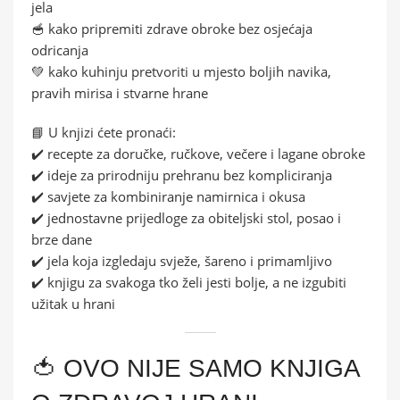
jela
🥣 kako pripremiti zdrave obroke bez osjećaja
odricanja
💚 kako kuhinju pretvoriti u mjesto boljih navika,
pravih mirisa i stvarne hrane
📘 U knjizi ćete pronaći:
✔️ recepte za doručke, ručkove, večere i lagane obroke
✔️ ideje za prirodniju prehranu bez kompliciranja
✔️ savjete za kombiniranje namirnica i okusa
✔️ jednostavne prijedloge za obiteljski stol, posao i
brze dane
✔️ jela koja izgledaju svježe, šareno i primamljivo
✔️ knjigu za svakoga tko želi jesti bolje, a ne izgubiti
užitak u hrani
🍅 OVO NIJE SAMO KNJIGA