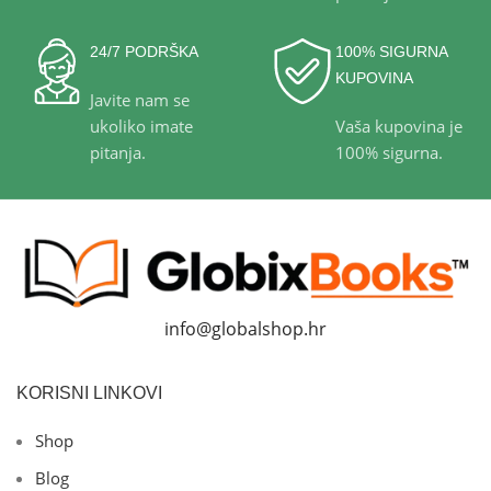
24/7 PODRŠKA
100% SIGURNA
KUPOVINA
Javite nam se
ukoliko imate
Vaša kupovina je
pitanja.
100% sigurna.
info@globalshop.hr
KORISNI LINKOVI
Shop
Blog