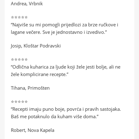
Andrea, Vrbnik
⭐⭐⭐⭐⭐
“Najviše su mi pomogli prijedlozi za brze ručkove i
lagane večere. Sve je jednostavno i izvedivo.”
Josip, Kloštar Podravski
⭐⭐⭐⭐⭐
“Odlična kuharica za ljude koji žele jesti bolje, ali ne
žele komplicirane recepte.”
Tihana, Primošten
⭐⭐⭐⭐⭐
“Recepti imaju puno boje, povrća i pravih sastojaka.
Baš me potaknulo da kuham više doma.”
Robert, Nova Kapela