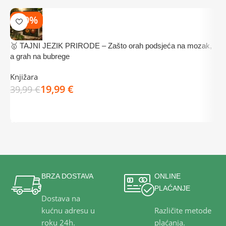
-50%
🥇 TAJNI JEZIK PRIRODE – Zašto orah podsjeća na mozak,

a grah na bubrege
K
Knjižara
K
19,99
€
39,99
€
3
DODAJ U KOŠARICU
BRZA DOSTAVA
ONLINE
PLAĆANJE
Dostava na
kućnu adresu u
Različite metode
roku 24h.
plaćanja.