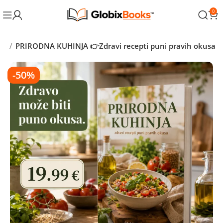
0
ra
PRIRODNA KUHINJA 👉Zdravi recepti puni pravih okusa
-50%