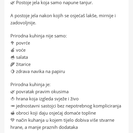
🌿 Postoje jela koja samo napune tanjur.
A postoje jela nakon kojih se osjećaš lakše, mirnije i
zadovoljnije.
Prirodna kuhinja nije samo:
🥦 povrće
🍎 voće
🥣 salata
🌾 žitarice
🍋 zdrava navika na papiru
Prirodna kuhinja je:
🌿 povratak pravim okusima
🍅 hrana koja izgleda svježe i živo
🥕 jednostavni sastojci bez nepotrebnog kompliciranja
🍯 obroci koji daju osjećaj domaće topline
💚 način kuhanja u kojem tijelo dobiva više stvarne
hrane, a manje praznih dodataka