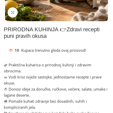
Klikni za povećanje
PRIRODNA KUHINJA 👉Zdravi recepti
puni pravih okusa
10
Kupaca trenutno gleda ovaj proizvod!
🌿 Praktična kuharica o prirodnoj kuhinji i zdravim
obrocima.
🥗 Vodi kroz svježe sastojke, jednostavne recepte i prave
okuse.
🍅 Donosi ideje za doručke, ručkove, večere, salate, umake i
lagane deserte.
🥣 Pomaže kuhati zdravije bez dosadnih, suhih i
kompliciranih jela.