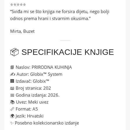
⭐⭐⭐⭐⭐
“Sviđa mi se što knjiga ne forsira dijetu, nego bolji
odnos prema hrani i stvarnim okusima.”
Mirta, Buzet
📦 SPECIFIKACIJE KNJIGE
📘 Naslov: PRIRODNA KUHINJA
✍️ Autor: Globix™ System
🏢 Izdavač: Globix™
📖 Broj stranica: 202
📅 Godina izdanja: 2026.
📚 Uvez: Meki uvez
📏 Format: A5
🌍 Jezik: Hrvatski
✨ Posebno kolekcionarsko izdanje