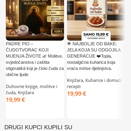
PADRE PIO –
🌟 NAJBOLJE OD BAKE:

ČUDOTVORAC KOJI
JELA KOJA SU ODGOJILA
✅
MIJENJA ŽIVOTE 🌿 Molitve,
GENERACIJE ❤️Topla,
K
svjedočanstva i zaštita
nostalgična kuharica koja
Š
stigmatikâ koji je činio čuda za
vraća mirise djetinjstva.
K
obične ljude
Knjižara
,
Kuharice i domaći
k
Duhovne knjige, molitve i
recepti
3
čuda
,
Knjižara
€
€
DODAJ U KOŠARICU
DODAJ U KOŠARICU
DRUGI KUPCI KUPILI SU