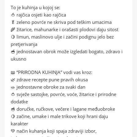
To je kuhinja u kojoj se:
🍅 rajčica osjeti kao rajčica
🥬 zeleno povrće ne skriva pod teškim umacima
🌾 žitarice, mahunarke i orašasti plodovi daju sitost
🍋 limun, maslinovo ulje i začini podignu jelo bez
pretjerivanja
🥣 jednostavan obrok može izgledati bogato, zdravo i
ukusno
📖 “PRIRODNA KUHINJA” vodi vas kroz:
🌿 zdrave recepte pune pravih okusa
🥗 jednostavne obroke za svaki dan
🍅 svježe sastojke, povrće, voće, žitarice i prirodne
dodatke
🥣 doručke, ručkove, večere i lagane međuobroke
🍋 začine, umake i male trikove koji hrani daju
karakter
💚 način kuhanja koji spaja zdraviji izbor,