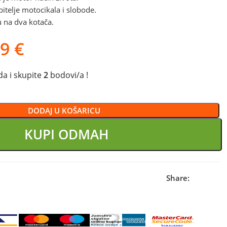
itelje motocikala i slobode.
u na dva kotača.
99
€
a i skupite
2
bodovi/a !
DODAJ U KOŠARICU
KUPI ODMAH
Share: