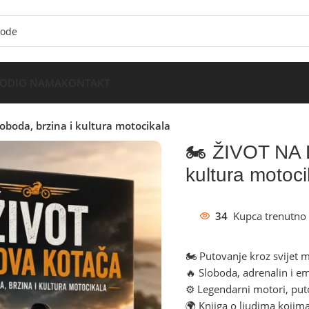
VODI
O NAMA
KONTAKT
boda, brzina i kultura motocikala
🏍️ ŽIVOT NA
kultura motoci
34
Kupca trenutno 
🏍️ Putovanje kroz svijet m
🔥 Sloboda, adrenalin i em
⚙️ Legendarni motori, puto
🌍 Knjiga o ljudima kojima