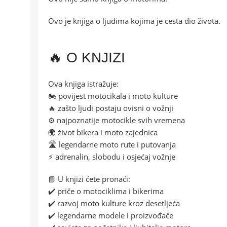
Ovo je knjiga o ljudima kojima je cesta dio života.
🔥 O KNJIZI
Ova knjiga istražuje:
🏍️ povijest motocikala i moto kulture
🔥 zašto ljudi postaju ovisni o vožnji
⚙️ najpoznatije motocikle svih vremena
🌍 život bikera i moto zajednica
🛣️ legendarne moto rute i putovanja
⚡ adrenalin, slobodu i osjećaj vožnje
📘 U knjizi ćete pronaći:
✔️ priče o motociklima i bikerima
✔️ razvoj moto kulture kroz desetljeća
✔️ legendarne modele i proizvođače