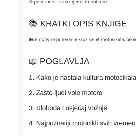
⚙️ povezanost sa strojem i trenutkom
📚 KRATKI OPIS KNJIGE
🏍️ Emotivno putovanje kroz svijet motocikala, bike
📖 POGLAVLJA
1. Kako je nastala kultura motocikal
2. Zašto ljudi vole motore
3. Sloboda i osjećaj vožnje
4. Najpoznatiji motocikli svih vreme