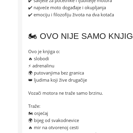
✔️ savjete za početnike i ljubitelje motora
✔️ najveće moto događaje i okupljanja
✔️ emociju i filozofiju života na dva kotača
🏍️ OVO NIJE SAMO KNJI
Ovo je knjiga o:
🔥 slobodi
⚡ adrenalinu
🌍 putovanjima bez granica
👑 ljudima koji žive drugačije
Vozači motora ne traže samo brzinu.
Traže:
🏍️ osjećaj
🌍 bijeg od svakodnevice
🔥 mir na otvorenoj cesti