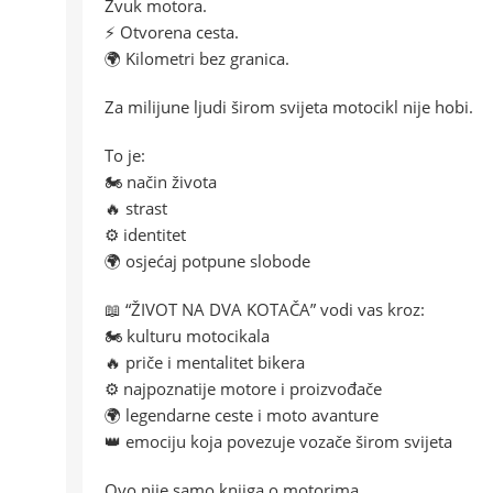
Zvuk motora.
⚡ Otvorena cesta.
🌍 Kilometri bez granica.
Za milijune ljudi širom svijeta motocikl nije hobi.
To je:
🏍️ način života
🔥 strast
⚙️ identitet
🌍 osjećaj potpune slobode
📖 “ŽIVOT NA DVA KOTAČA” vodi vas kroz:
🏍️ kulturu motocikala
🔥 priče i mentalitet bikera
⚙️ najpoznatije motore i proizvođače
🌍 legendarne ceste i moto avanture
👑 emociju koja povezuje vozače širom svijeta
Ovo nije samo knjiga o motorima.