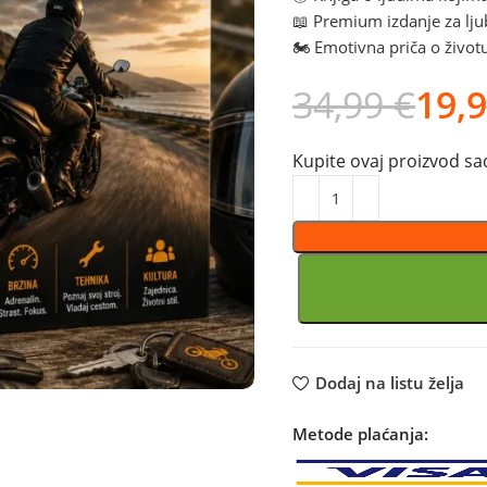
📖 Premium izdanje za ljub
🏍️ Emotivna priča o život
34,99
€
19,
Kupite ovaj proizvod sad
Dodaj na listu želja
Metode plaćanja: