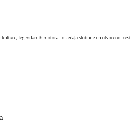
r kulture, legendarnih motora i osjećaja slobode na otvorenoj cest
a
na