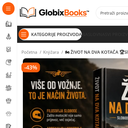
KATEGORIJE PROIZVODA
NASLOVNA
SVI PROIZ
Početna
Knjižara
🏍️ ŽIVOT NA DVA KOTAČA 🏆Slo
-43%