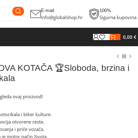
E-mail
100%
info@globalshop.hr
Sigurna kupovina
0,00
€
 DVA KOTAČA 🏆Sloboda, brzina i
kala
gleda ovaj proizvod!
€
€
€
€
otocikala i biker kulture.
ocija otvorene ceste.
vanja i priče vozača.
 je motor način života.