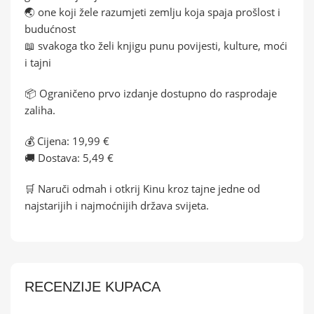
🌏 one koji žele razumjeti zemlju koja spaja prošlost i
budućnost
📖 svakoga tko želi knjigu punu povijesti, kulture, moći
i tajni
📦 Ograničeno prvo izdanje dostupno do rasprodaje
zaliha.
💰 Cijena: 19,99 €
🚚 Dostava: 5,49 €
🛒 Naruči odmah i otkrij Kinu kroz tajne jedne od
najstarijih i najmoćnijih država svijeta.
RECENZIJE KUPACA