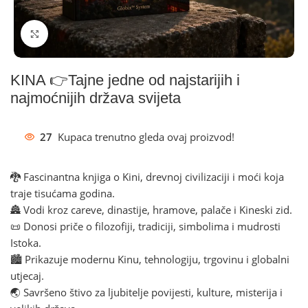
Klikni za povećanje
KINA 👉Tajne jedne od najstarijih i
najmoćnijih država svijeta
27
Kupaca trenutno gleda ovaj proizvod!
🐉 Fascinantna knjiga o Kini, drevnoj civilizaciji i moći koja
traje tisućama godina.
🏯 Vodi kroz careve, dinastije, hramove, palače i Kineski zid.
📜 Donosi priče o filozofiji, tradiciji, simbolima i mudrosti
Istoka.
🏙️ Prikazuje modernu Kinu, tehnologiju, trgovinu i globalni
utjecaj.
🌏 Savršeno štivo za ljubitelje povijesti, kulture, misterija i