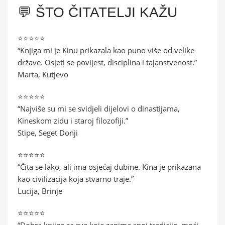
💬 ŠTO ČITATELJI KAŽU
⭐⭐⭐⭐⭐
“Knjiga mi je Kinu prikazala kao puno više od velike
države. Osjeti se povijest, disciplina i tajanstvenost.”
Marta, Kutjevo
⭐⭐⭐⭐⭐
“Najviše su mi se svidjeli dijelovi o dinastijama,
Kineskom zidu i staroj filozofiji.”
Stipe, Seget Donji
⭐⭐⭐⭐⭐
“Čita se lako, ali ima osjećaj dubine. Kina je prikazana
kao civilizacija koja stvarno traje.”
Lucija, Brinje
⭐⭐⭐⭐⭐
“Dobra knjiga za sve koje zanima spoj tradicije, moći,