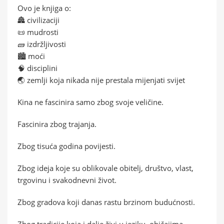
Ovo je knjiga o:
🏯 civilizaciji
📜 mudrosti
🧱 izdržljivosti
🏙️ moći
🧠 disciplini
🌏 zemlji koja nikada nije prestala mijenjati svijet
Kina ne fascinira samo zbog svoje veličine.
Fascinira zbog trajanja.
Zbog tisuća godina povijesti.
Zbog ideja koje su oblikovale obitelj, društvo, vlast,
trgovinu i svakodnevni život.
Zbog gradova koji danas rastu brzinom budućnosti.
Zbog tradicije koja i dalje živi u jeziku, običajima,