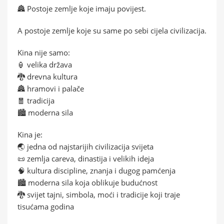
🏯 Postoje zemlje koje imaju povijest.
A postoje zemlje koje su same po sebi cijela civilizacija.
Kina nije samo:
🏮 velika država
🐉 drevna kultura
🏯 hramovi i palače
🧧 tradicija
🏙️ moderna sila
Kina je:
🌏 jedna od najstarijih civilizacija svijeta
📜 zemlja careva, dinastija i velikih ideja
🧠 kultura discipline, znanja i dugog pamćenja
🏙️ moderna sila koja oblikuje budućnost
🐉 svijet tajni, simbola, moći i tradicije koji traje
tisućama godina