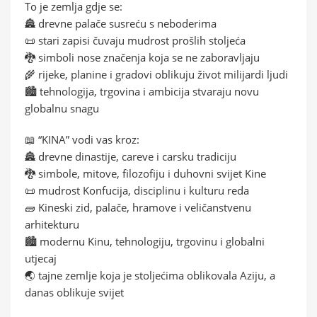
To je zemlja gdje se:
🏯 drevne palače susreću s neboderima
📜 stari zapisi čuvaju mudrost prošlih stoljeća
🐉 simboli nose značenja koja se ne zaboravljaju
🌾 rijeke, planine i gradovi oblikuju život milijardi ljudi
🏙️ tehnologija, trgovina i ambicija stvaraju novu
globalnu snagu
📖 “KINA” vodi vas kroz:
🏯 drevne dinastije, careve i carsku tradiciju
🐉 simbole, mitove, filozofiju i duhovni svijet Kine
📜 mudrost Konfucija, disciplinu i kulturu reda
🧱 Kineski zid, palače, hramove i veličanstvenu
arhitekturu
🏙️ modernu Kinu, tehnologiju, trgovinu i globalni
utjecaj
🌏 tajne zemlje koja je stoljećima oblikovala Aziju, a
danas oblikuje svijet