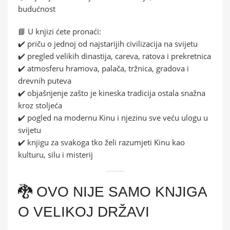
budućnost
📘 U knjizi ćete pronaći:
✔️ priču o jednoj od najstarijih civilizacija na svijetu
✔️ pregled velikih dinastija, careva, ratova i prekretnica
✔️ atmosferu hramova, palača, tržnica, gradova i
drevnih puteva
✔️ objašnjenje zašto je kineska tradicija ostala snažna
kroz stoljeća
✔️ pogled na modernu Kinu i njezinu sve veću ulogu u
svijetu
✔️ knjigu za svakoga tko želi razumjeti Kinu kao
kulturu, silu i misterij
🐉 OVO NIJE SAMO KNJIGA
O VELIKOJ DRŽAVI