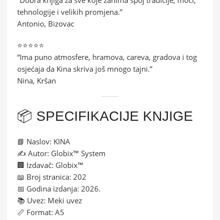
tehnologije i velikih promjena.”
Antonio, Bizovac
⭐⭐⭐⭐⭐
“Ima puno atmosfere, hramova, careva, gradova i tog
osjećaja da Kina skriva još mnogo tajni.”
Nina, Kršan
📦 SPECIFIKACIJE KNJIGE
📘 Naslov: KINA
✍️ Autor: Globix™ System
🏢 Izdavač: Globix™
📖 Broj stranica: 202
📅 Godina izdanja: 2026.
📚 Uvez: Meki uvez
📏 Format: A5