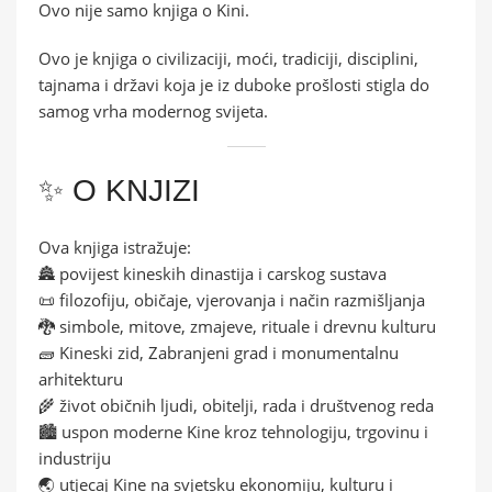
Ovo nije samo knjiga o Kini.
Ovo je knjiga o civilizaciji, moći, tradiciji, disciplini,
tajnama i državi koja je iz duboke prošlosti stigla do
samog vrha modernog svijeta.
✨ O KNJIZI
Ova knjiga istražuje:
🏯 povijest kineskih dinastija i carskog sustava
📜 filozofiju, običaje, vjerovanja i način razmišljanja
🐉 simbole, mitove, zmajeve, rituale i drevnu kulturu
🧱 Kineski zid, Zabranjeni grad i monumentalnu
arhitekturu
🌾 život običnih ljudi, obitelji, rada i društvenog reda
🏙️ uspon moderne Kine kroz tehnologiju, trgovinu i
industriju
🌏 utjecaj Kine na svjetsku ekonomiju, kulturu i