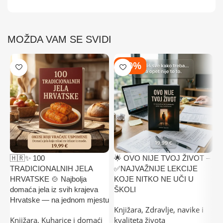
MOŽDA VAM SE SVIDI
-50%
🇭🇷✨ 100
🌟 OVO NIJE TVOJ ŽIVOT –

TRADICIONALNIH JELA
✅NAJVAŽNIJE LEKCIJE
N
HRVATSKE 🍲 Najbolja
KOJE NITKO NE UČI U
K
domaća jela iz svih krajeva
ŠKOLI
D
Hrvatske — na jednom mjestu
Knjižara
,
Zdravlje, navike i
č
Knjižara
,
Kuharice i domaći
kvaliteta života